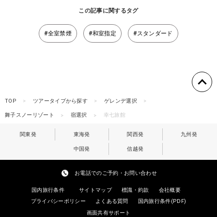
この記事に関するタグ
#全室禁煙
#和室指定
#スタンダード
TOP
ツアータイプから探す
ゲレンデ選択
舞子スノーリゾート
宿選択
幸七旅館
関東発
東海発
関西発
九州発
中国発
信越発
お電話でのご予約・お問い合わせ
国内旅行条件
サイトマップ
標識・約款
会社概要
プライバシーポリシー
よくある質問
国内旅行条件(PDF)
画面共有サポート