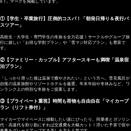
o.1」マークを掲載しています。
①【学生・卒業旅行】圧倒的コスパ！「朝発日帰り＆夜行バ
スツアー」
高校生・大学生・専門学生の冬旅を全力応援！サークルやグループ旅
行に嬉しい「お得な学割プラン」や「雪マジ対応プラン」も豊富で
す。
②【ファミリー・カップル】アフタースキーも満喫「温泉宿
泊プラン」
「しっかり滑った後は温泉で癒やされたい」という方へ。雪見風呂が
自慢の温泉旅館やリゾートホテルを厳選。年末年始や冬休みなど、ワ
ンランク上の特別な冬旅をご提案します。
③【プライベート重視】時間も荷物も自由自在「マイカープ
ラン（リフト券付）」
マイカーでマイペースに移動したい派にぴったり。同乗者とガソリン
代・高速代を割り勘にすれば交通費を大幅カット！浮いた予算で宿や
食事をグレードアップする楽しみ方も人気です。