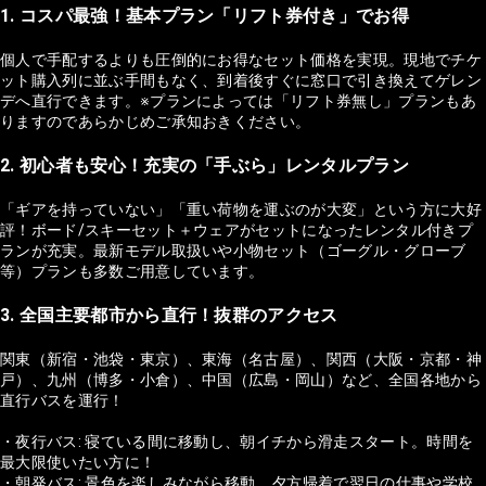
1. コスパ最強！基本プラン「リフト券付き」でお得
個人で手配するよりも圧倒的にお得なセット価格を実現。現地でチケ
ット購入列に並ぶ手間もなく、到着後すぐに窓口で引き換えてゲレン
デへ直行できます。※プランによっては「リフト券無し」プランもあ
りますのであらかじめご承知おきください。
2. 初心者も安心！充実の「手ぶら」レンタルプラン
「ギアを持っていない」「重い荷物を運ぶのが大変」という方に大好
評！ボード/スキーセット＋ウェアがセットになったレンタル付きプ
ランが充実。最新モデル取扱いや小物セット（ゴーグル・グローブ
等）プランも多数ご用意しています。
3. 全国主要都市から直行！抜群のアクセス
関東（新宿・池袋・東京）、東海（名古屋）、関西（大阪・京都・神
戸）、九州（博多・小倉）、中国（広島・岡山）など、全国各地から
直行バスを運行！
・夜行バス: 寝ている間に移動し、朝イチから滑走スタート。時間を
最大限使いたい方に！
・朝発バス: 景色を楽しみながら移動。夕方帰着で翌日の仕事や学校