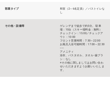
部屋タイプ
和室（2～6名定員）／バストイレな
し
その他・設備等
ゲレンデまで徒歩で約5分。 駐車
場：10台（スキー場料金：無料）
チェックイン：15:00／チェックア
ウト：10:00
フロント営業時間：7:30～22:00
お風呂入浴可能時間：17:00～22:30
-----
アメニティ
浴衣、バスタオル、タオル･歯ブラ
シ：なし
※その他に関しましてはお問い合わ
せいただきますようお願いいたしま
す。