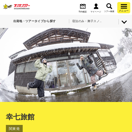
メニュー
ツアー検索
予約確認
マイページ
出発地・ツアータイプから探す
宿泊のみ・舞子スノーリゾート・幸七旅館
幸七旅館
関東発