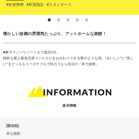
#全室禁煙
#和室指定
#スタンダード
懐かしい故郷の雰囲気たっぷり、アットホームな旅館！
■舞子スノーリゾートまで徒歩5分。
純粋な最上級魚沼産コシヒカリをおかわりできる夢のような宿。"おいしい"と"楽し
い"をどっちもリーズナブルで味わうなら魚沼の「幸七旅館」
基本情報
[宿泊先]
幸七旅館