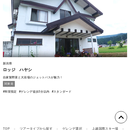
新潟県
ロッジ ハヤシ
自家製野菜と大浴場のジェットバスが魅力！
関東発
#和室指定
#ゲレンデ徒歩3分以内
#スタンダード
TOP
ツアータイプから探す
ゲレンデ選択
上越国際スキー場