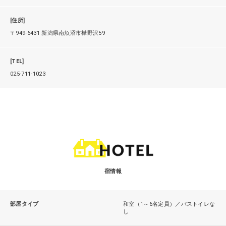
[住所]
〒949-6431 新潟県南魚沼市樺野沢59
[TEL]
025-711-1023
宿情報
部屋タイプ
和室（1～6名定員）／バストイレな
し