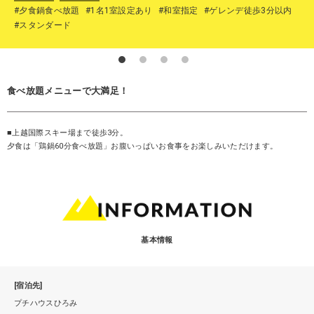
#夕食鍋食べ放題
#1名1室設定あり
#和室指定
#ゲレンデ徒歩3分以内
#スタンダード
食べ放題メニューで大満足！
■上越国際スキー場まで徒歩3分。
夕食は「鶏鍋60分食べ放題」お腹いっぱいお食事をお楽しみいただけます。
基本情報
[宿泊先]
プチハウスひろみ