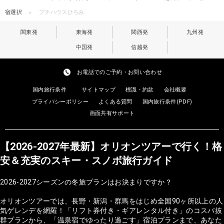
宿選択
プチハウスひろみ
関東発
東海発
関西発
九州発
中国発
信越発
お電話でのご予約・お問い合わせ
国内旅行条件
サイトマップ
標識・約款
会社概要
プライバシーポリシー
よくある質問
国内旅行条件(PDF)
画面共有サポート
【2026-2027年最新】オリオンツアーで行く！格
安＆充実のスキー・スノボ旅行ガイド
2026-2027シーズンの冬旅プランはお決まりですか？
オリオンツアーでは、長野・新潟・群馬をはじめ全国90ヶ所以上の人
気ゲレンデを網羅！「リフト券付き・ギアレンタル付き」のコスパ抜
群プランから、「温泉宿でゆったり過ごす」宿泊プランまで、あなた