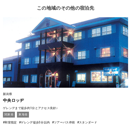
この地域のその他の宿泊先
新潟県
中央ロッヂ
ゲレンデまで徒歩約1分とアクセス良好♪
関東発
東海発
#和室指定
#ゲレンデ徒歩3分以内
#ツアーバス停前
#スタンダード