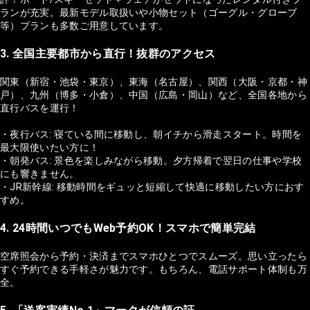
ランが充実。最新モデル取扱いや小物セット（ゴーグル・グローブ
等）プランも多数ご用意しています。
3. 全国主要都市から直行！抜群のアクセス
関東（新宿・池袋・東京）、東海（名古屋）、関西（大阪・京都・神
戸）、九州（博多・小倉）、中国（広島・岡山）など、全国各地から
直行バスを運行！
・夜行バス: 寝ている間に移動し、朝イチから滑走スタート。時間を
最大限使いたい方に！
・朝発バス: 景色を楽しみながら移動。夕方帰着で翌日の仕事や学校
にも響きません。
・JR新幹線: 移動時間をギュッと短縮して快適に移動したい方におす
すめ。
4. 24時間いつでもWeb予約OK！スマホで簡単完結
空席照会から予約・決済までスマホひとつでスムーズ。思い立ったら
すぐ予約できる手軽さが魅力です。もちろん、電話サポート体制も万
全。