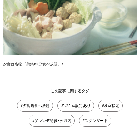
夕食は名物「鶏鍋60分食べ放題」♪
この記事に関するタグ
#夕食鍋食べ放題
#1名1室設定あり
#和室指定
#ゲレンデ徒歩3分以内
#スタンダード