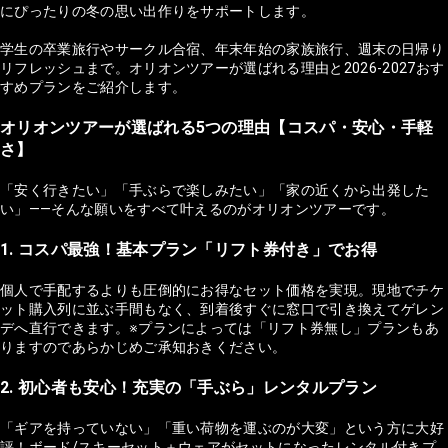
にぴったりの冬の思い出作りをサポートします。
学生の卒業旅行やサークル合宿、年末年始の家族旅行、週末の日帰り
リフレッシュまで。オリオンツアーが選ばれる理由と2026-2027おす
すめプランをご紹介します。
オリオンツアーが選ばれる5つの理由【コスパ・安心・手軽
さ】
「安く行きたい」「手ぶらで楽しみたい」「家の近くから出発した
い」——そんな願いをすべて叶えるのがオリオンツアーです。
1. コスパ最強！基本プラン「リフト券付き」でお得
個人で手配するよりも圧倒的にお得なセット価格を実現。現地でチケ
ット購入列に並ぶ手間もなく、到着後すぐに窓口で引き換えてゲレン
デへ直行できます。※プランによっては「リフト券無し」プランもあ
りますのであらかじめご承知おきください。
2. 初心者も安心！充実の「手ぶら」レンタルプラン
「ギアを持っていない」「重い荷物を運ぶのが大変」という方に大好
評！ボード/スキーセット＋ウェアがセットになったレンタル付きプ