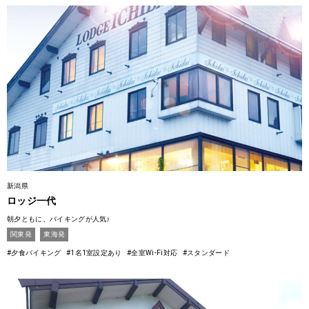
新潟県
ロッジ一代
朝夕ともに、バイキングが人気♪
関東発
東海発
#夕食バイキング
#1名1室設定あり
#全室Wi-Fi対応
#スタンダード