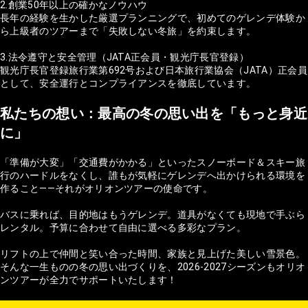
2.創業50年以上の確かなノウハウ
長年の経験を生かした厳選プランニングで、初めてのゲレンデ体験か
ら上級者のツアーまで「失敗しない冬旅」を約束します。
3.法令遵守と安全管理（JATA正会員・観光庁長官登録）
観光庁長官登録旅行業第692号および日本旅行業協会（JATA）正会員
として、安全運行とコンプライアンスを徹底しています。
私たちの想い：最高の冬の思い出を「もっと身近
に」
「準備が大変」「交通費がかかる」といったスノーボード＆スキー旅
行のハードルをなくし、誰もが気軽にゲレンデへ出かけられる環境を
作ること——それがオリオンツアーの使命です。
バスに乗れば、目的地はもうゲレンデ。道具がなくても現地で手ぶら
レンタル。予算に合わせて自由に選べる多彩なプラン。
リフトの上で仲間と笑い合った時間、家族と見上げた美しい雪景色。
そんな一生ものの冬の思い出づくりを、2026-2027シーズンもオリオ
ンツアーが全力でサポートいたします！