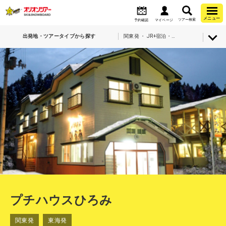
メニュー
ツアー検索
予約確認
マイページ
出発地・ツアータイプから探す
関東発 ・ JR+宿泊・上越国際スキー場・プチハウスひろみ
プチハウスひろみ
関東発
東海発