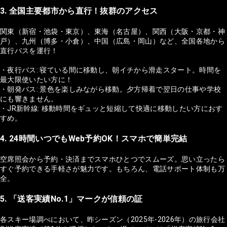
3. 全国主要都市から直行！抜群のアクセス
関東（新宿・池袋・東京）、東海（名古屋）、関西（大阪・京都・神
戸）、九州（博多・小倉）、中国（広島・岡山）など、全国各地から
直行バスを運行！
・夜行バス: 寝ている間に移動し、朝イチから滑走スタート。時間を
最大限使いたい方に！
・朝発バス: 景色を楽しみながら移動。夕方帰着で翌日の仕事や学校
にも響きません。
・JR新幹線: 移動時間をギュッと短縮して快適に移動したい方におす
すめ。
4. 24時間いつでもWeb予約OK！スマホで簡単完結
空席照会から予約・決済までスマホひとつでスムーズ。思い立ったら
すぐ予約できる手軽さが魅力です。もちろん、電話サポート体制も万
全。
5. 「送客実績No.1」マークが信頼の証
各スキー場調べにおいて、昨シーズン（2025年-2026年）の旅行会社