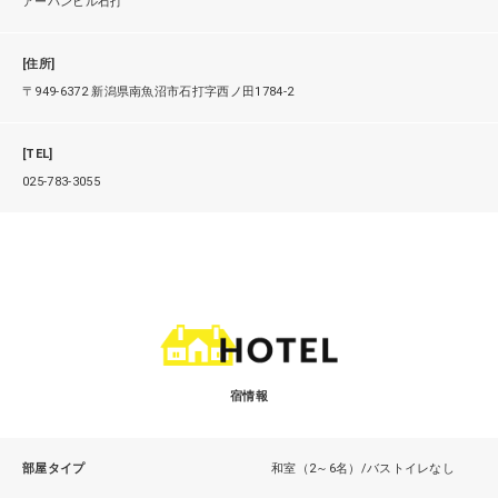
アーバンヒル石打
[住所]
〒949-6372 新潟県南魚沼市石打字西ノ田1784-2
[TEL]
025-783-3055
宿情報
部屋タイプ
和室（2～6名）/バストイレなし