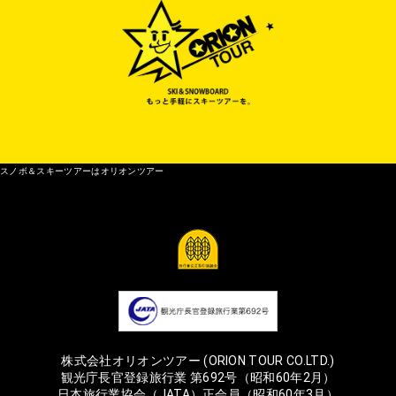
スノボ＆スキーツアーはオリオンツアー
株式会社オリオンツアー (ORION TOUR CO.LTD.)
観光庁長官登録旅行業 第692号（昭和60年2月）
日本旅行業協会（JATA）正会員（昭和60年3月）