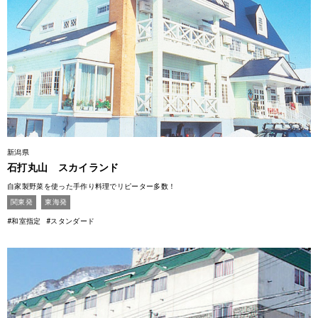
新潟県
石打丸山 スカイランド
自家製野菜を使った手作り料理でリピーター多数！
関東発
東海発
#和室指定
#スタンダード