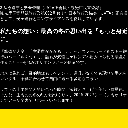
3.法令遵守と安全管理（JATA正会員・観光庁長官登録）
観光庁長官登録旅行業第692号および日本旅行業協会（JATA）正会員
として、安全運行とコンプライアンスを徹底しています。
私たちの想い：最高の冬の思い出を「もっと身近
に」
「準備が大変」「交通費がかかる」といったスノーボード＆スキー旅
行のハードルをなくし、誰もが気軽にゲレンデへ出かけられる環境を
作ること——それがオリオンツアーの使命です。
バスに乗れば、目的地はもうゲレンデ。道具がなくても現地で手ぶら
レンタル。予算に合わせて自由に選べる多彩なプラン。
リフトの上で仲間と笑い合った時間、家族と見上げた美しい雪景色。
そんな一生ものの冬の思い出づくりを、2026-2027シーズンもオリオ
ンツアーが全力でサポートいたします！