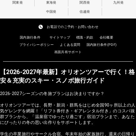
関東発
東海発
関西発
九州発
中国発
信越発
お電話でのご予約・お問い合わせ
国内旅行条件
サイトマップ
標識・約款
会社概要
プライバシーポリシー
よくある質問
国内旅行条件(PDF)
画面共有サポート
【2026-2027年最新】オリオンツアーで行く！格
安＆充実のスキー・スノボ旅行ガイド
2026-2027シーズンの冬旅プランはお決まりですか？
オリオンツアーでは、長野・新潟・群馬をはじめ全国90ヶ所以上の人
気ゲレンデを網羅！「リフト券付き・ギアレンタル付き」のコスパ抜
群プランから、「温泉宿でゆったり過ごす」宿泊プランまで、あなた
にぴったりの冬の思い出作りをサポートします。
学生の卒業旅行やサークル合宿、年末年始の家族旅行、週末の日帰り