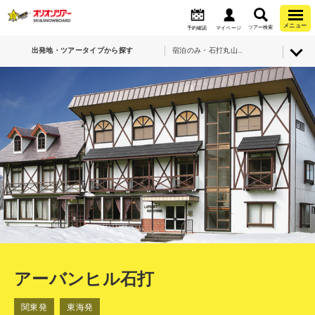
メニュー
ツアー検索
予約確認
マイページ
出発地・ツアータイプから探す
宿泊のみ・石打丸山スキー場・アーバンヒル石打
アーバンヒル石打
関東発
東海発