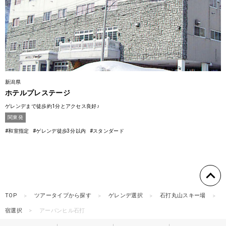
新潟県
ホテルプレステージ
ゲレンデまで徒歩約1分とアクセス良好♪
関東発
#和室指定
#ゲレンデ徒歩3分以内
#スタンダード
TOP
ツアータイプから探す
ゲレンデ選択
石打丸山スキー場
宿選択
アーバンヒル石打