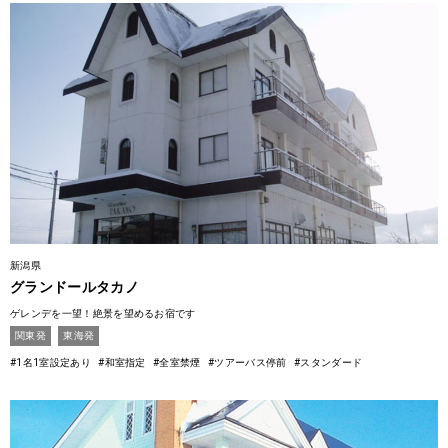
新潟県
グランドールタカノ
ゲレンデを一望！絶景を望めるお宿です
関東発
東海発
#1名1室設定あり
#和室指定
#全室禁煙
#ツアーバス停前
#スタンダード