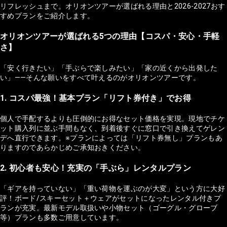
リフレッシュまで。オリオンツアーが選ばれる理由と2026-2027おす
すめプランをご紹介します。
オリオンツアーが選ばれる5つの理由【コスパ・安心・手軽
さ】
「安く行きたい」「手ぶらで楽しみたい」「家の近くから出発した
い」——そんな願いをすべて叶えるのがオリオンツアーです。
1. コスパ最強！基本プラン「リフト券付き」でお得
個人で手配するよりも圧倒的にお得なセット価格を実現。現地でチケ
ット購入列に並ぶ手間もなく、到着後すぐに窓口で引き換えてゲレン
デへ直行できます。※プランによっては「リフト券無し」プランもあ
りますのであらかじめご承知おきください。
2. 初心者も安心！充実の「手ぶら」レンタルプラン
「ギアを持っていない」「重い荷物を運ぶのが大変」という方に大好
評！ボード/スキーセット＋ウェアがセットになったレンタル付きプ
ランが充実。最新モデル取扱いや小物セット（ゴーグル・グローブ
等）プランも多数ご用意しています。