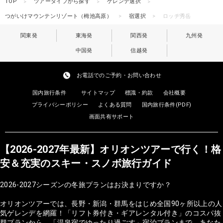
TOP
ツアータイプから探す
ゲレンデ選択
つがいけマウンテンリゾート（栂池高原）
宿選択
ロッヂ秀岳
関東発
東海発
関西発
九州発
中国発
信越発
お電話でのご予約・お問い合わせ
国内旅行条件
サイトマップ
標識・約款
会社概要
プライバシーポリシー
よくある質問
国内旅行条件(PDF)
画面共有サポート
【2026-2027年最新】オリオンツアーで行く！格
安＆充実のスキー・スノボ旅行ガイド
2026-2027シーズンの冬旅プランはお決まりですか？
オリオンツアーでは、長野・新潟・群馬をはじめ全国90ヶ所以上の人
気ゲレンデを網羅！「リフト券付き・ギアレンタル付き」のコスパ抜
群プランから、「温泉宿でゆったり過ごす」宿泊プランまで、あなた