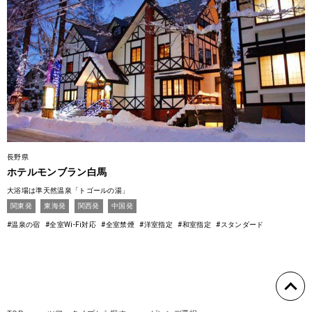
長野県
ホテルモンブラン白馬
大浴場は準天然温泉「トゴールの湯」
関東発
東海発
関西発
中国発
#温泉の宿
#全室Wi-Fi対応
#全室禁煙
#洋室指定
#和室指定
#スタンダード