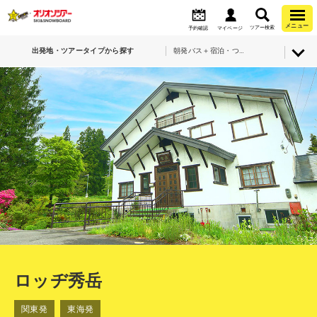
メニュー
ツアー検索
予約確認
マイページ
出発地・ツアータイプから探す
朝発バス＋宿泊・つがいけマウンテンリゾート（栂池高原）・ロッヂ秀岳
ロッヂ秀岳
関東発
東海発