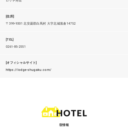
ロッヂ秀岳
[住所]
〒399-9301 北安曇郡白馬村 大字北城落倉14752
[TEL]
0261-85-2551
[オフィシャルサイト]
https://lodge-shugaku.com/
宿情報