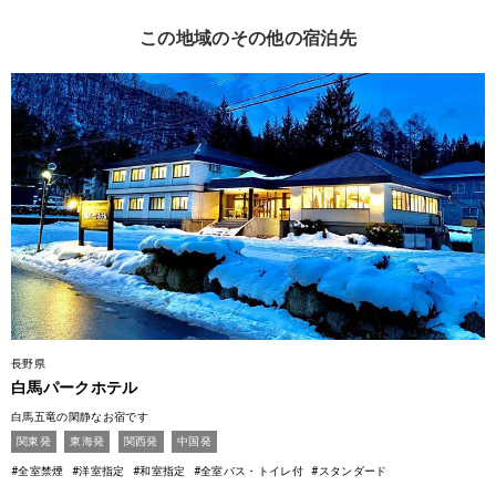
この地域のその他の宿泊先
長野県
白馬パークホテル
白馬五竜の閑静なお宿です
関東発
東海発
関西発
中国発
#全室禁煙
#洋室指定
#和室指定
#全室バス・トイレ付
#スタンダード