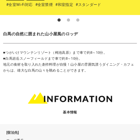
#全室Wi-Fi対応
#全室禁煙
#和室指定
#スタンダード
白馬の自然に囲まれた山小屋風のロッヂ
■つがいけマウンテンリゾート（栂池高原）まで車で約8～10分。
■白馬岩岳スノーフィールドまで車で約8～10分。
地元の食材を取り入れた創作料理が自慢！山小屋の雰囲気漂うダイニング・カフェ
からは、雄大な白馬の山々を眺めることができます。
基本情報
[宿泊先]