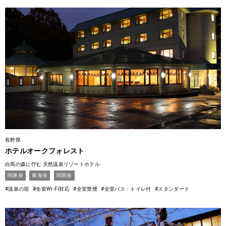
長野県
ホテルオークフォレスト
白馬の森に佇む 天然温泉リゾートホテル
関東発
東海発
関西発
#温泉の宿
#全室Wi-Fi対応
#全室禁煙
#全室バス・トイレ付
#スタンダード