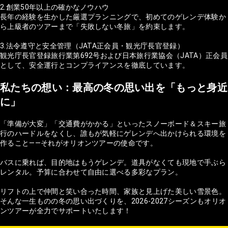
2.創業50年以上の確かなノウハウ
長年の経験を生かした厳選プランニングで、初めてのゲレンデ体験か
ら上級者のツアーまで「失敗しない冬旅」を約束します。
3.法令遵守と安全管理（JATA正会員・観光庁長官登録）
観光庁長官登録旅行業第692号および日本旅行業協会（JATA）正会員
として、安全運行とコンプライアンスを徹底しています。
私たちの想い：最高の冬の思い出を「もっと身近
に」
「準備が大変」「交通費がかかる」といったスノーボード＆スキー旅
行のハードルをなくし、誰もが気軽にゲレンデへ出かけられる環境を
作ること——それがオリオンツアーの使命です。
バスに乗れば、目的地はもうゲレンデ。道具がなくても現地で手ぶら
レンタル。予算に合わせて自由に選べる多彩なプラン。
リフトの上で仲間と笑い合った時間、家族と見上げた美しい雪景色。
そんな一生ものの冬の思い出づくりを、2026-2027シーズンもオリオ
ンツアーが全力でサポートいたします！