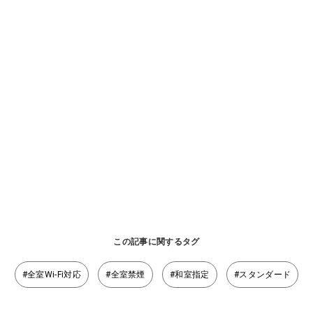
この記事に関するタグ
#全室Wi-Fi対応
#全室禁煙
#和室指定
#スタンダード