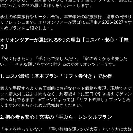
にぴったりの冬の思い出作りをサポートします。
学生の卒業旅行やサークル合宿、年末年始の家族旅行、週末の日帰り
リフレッシュまで。オリオンツアーが選ばれる理由と2026-2027おす
すめプランをご紹介します。
オリオンツアーが選ばれる5つの理由【コスパ・安心・手軽
さ】
「安く行きたい」「手ぶらで楽しみたい」「家の近くから出発した
い」——そんな願いをすべて叶えるのがオリオンツアーです。
1. コスパ最強！基本プラン「リフト券付き」でお得
個人で手配するよりも圧倒的にお得なセット価格を実現。現地でチケ
ット購入列に並ぶ手間もなく、到着後すぐに窓口で引き換えてゲレン
デへ直行できます。※プランによっては「リフト券無し」プランもあ
りますのであらかじめご承知おきください。
2. 初心者も安心！充実の「手ぶら」レンタルプラン
「ギアを持っていない」「重い荷物を運ぶのが大変」という方に大好