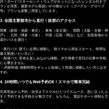
評！ボード/スキーセット＋ウェアがセットになったレンタル付きプ
ランが充実。最新モデル取扱いや小物セット（ゴーグル・グローブ
等）プランも多数ご用意しています。
3. 全国主要都市から直行！抜群のアクセス
関東（新宿・池袋・東京）、東海（名古屋）、関西（大阪・京都・神
戸）、九州（博多・小倉）、中国（広島・岡山）など、全国各地から
直行バスを運行！
・夜行バス: 寝ている間に移動し、朝イチから滑走スタート。時間を
最大限使いたい方に！
・朝発バス: 景色を楽しみながら移動。夕方帰着で翌日の仕事や学校
にも響きません。
・JR新幹線: 移動時間をギュッと短縮して快適に移動したい方におす
すめ。
4. 24時間いつでもWeb予約OK！スマホで簡単完結
空席照会から予約・決済までスマホひとつでスムーズ。思い立ったら
すぐ予約できる手軽さが魅力です。もちろん、電話サポート体制も万
全。