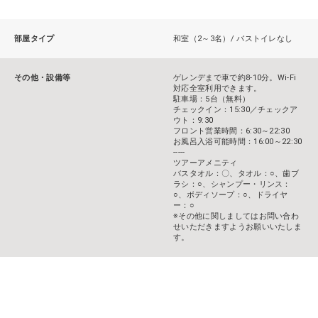
部屋タイプ
和室（2～3名）/ バストイレなし
その他・設備等
ゲレンデまで車で約8-10分。Wi-Fi
対応全室利用できます。
駐車場：5台（無料）
チェックイン：15:30／チェックア
ウト：9:30
フロント営業時間：6:30～22:30
お風呂入浴可能時間：16:00～22:30
-----
ツアーアメニティ
バスタオル：〇、タオル：○、歯ブ
ラシ：○、シャンプー・リンス：
○、ボディソープ：○、ドライヤ
ー：○
※その他に関しましてはお問い合わ
せいただきますようお願いいたしま
す。