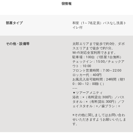
宿情報
部屋タイプ
和室（1～7名定員）バスなし洗面ト
イレ付
その他・設備等
太郎エリアまで徒歩で約0分、ダボ
スエリアまで徒歩で約1分。
Wi-Fi対応全室利用できます。
駐車場：100台（1部屋:1台無料）
チェックイン：15:00／チェックア
ウト：10:00
フロント営業時間：7:00～22:00
ロッカー代：400円
お風呂入浴可能時間：24時間（朝1
0：00～12：00除く）
-----
▼ツアーアメニティ
浴衣：×（有料貸出:300円）／バス
タオル：×（有料貸出:300円）／フ
ェイスタオル：○／歯ブラシ：○
※その他に関しましてはお問い合わ
せいただきますようお願いいたしま
す。