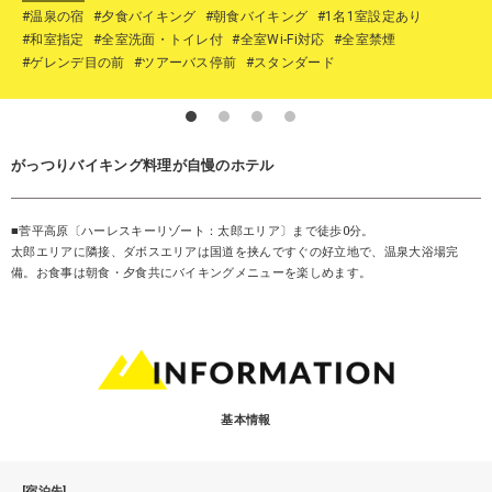
#温泉の宿
#夕食バイキング
#朝食バイキング
#1名1室設定あり
#和室指定
#全室洗面・トイレ付
#全室Wi-Fi対応
#全室禁煙
#ゲレンデ目の前
#ツアーバス停前
#スタンダード
がっつりバイキング料理が自慢のホテル
■菅平高原〔ハーレスキーリゾート：太郎エリア〕まで徒歩0分。
太郎エリアに隣接、ダボスエリアは国道を挟んですぐの好立地で、温泉大浴場完
備。お食事は朝食・夕食共にバイキングメニューを楽しめます。
基本情報
[宿泊先]