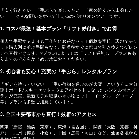
「安く行きたい」「手ぶらで楽しみたい」「家の近くから出発した
い」——そんな願いをすべて叶えるのがオリオンツアーです。
1. コスパ最強！基本プラン「リフト券付き」でお得
個人で手配するよりも圧倒的にお得なセット価格を実現。現地でチケ
ット購入列に並ぶ手間もなく、到着後すぐに窓口で引き換えてゲレン
デへ直行できます。※プランによっては「リフト券無し」プランもあ
りますのであらかじめご承知おきください。
2. 初心者も安心！充実の「手ぶら」レンタルプラン
「ギアを持っていない」「重い荷物を運ぶのが大変」という方に大好
評！ボード/スキーセット＋ウェアがセットになったレンタル付きプ
ランが充実。最新モデル取扱いや小物セット（ゴーグル・グローブ
等）プランも多数ご用意しています。
3. 全国主要都市から直行！抜群のアクセス
関東（新宿・池袋・東京）、東海（名古屋）、関西（大阪・京都・神
戸）、九州（博多・小倉）、中国（広島・岡山）など、全国各地から
直行バスを運行！