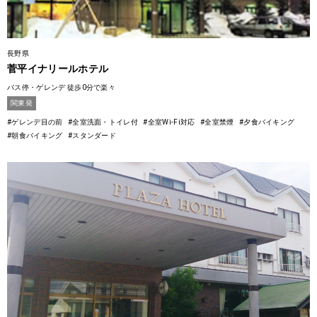
長野県
菅平イナリールホテル
バス停・ゲレンデ 徒歩0分で楽々
関東発
#ゲレンデ目の前
#全室洗面・トイレ付
#全室Wi-Fi対応
#全室禁煙
#夕食バイキング
#朝食バイキング
#スタンダード