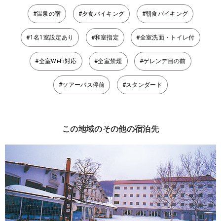
#温泉の宿
#夕食バイキング
#朝食バイキング
#1名1室設定あり
#和室指定
#全室洗面・トイレ付
#全室Wi-Fi対応
#全室禁煙
#ゲレンデ目の前
#ツアーバス停前
#スタンダード
この地域のその他の宿泊先