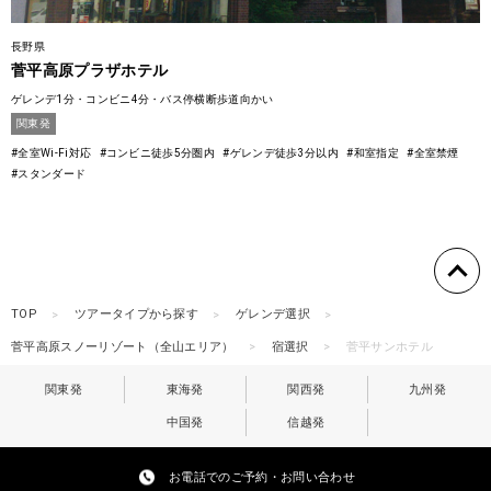
長野県
菅平高原プラザホテル
ゲレンデ1分・コンビニ4分・バス停横断歩道向かい
関東発
#全室Wi-Fi対応
#コンビニ徒歩5分圏内
#ゲレンデ徒歩3分以内
#和室指定
#全室禁煙
#スタンダード
TOP
ツアータイプから探す
ゲレンデ選択
菅平高原スノーリゾート（全山エリア）
宿選択
菅平サンホテル
関東発
東海発
関西発
九州発
中国発
信越発
お電話でのご予約・お問い合わせ