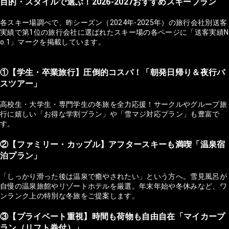
目的・スタイルで選ぶ！2026-2027おすすめスキープラン
各スキー場調べで、昨シーズン（2024年-2025年）の旅行会社別送客
実績で第1位の旅行会社に選ばれたスキー場の各ページに「送客実績N
o.1」マークを掲載しています。
①【学生・卒業旅行】圧倒的コスパ！「朝発日帰り＆夜行バ
スツアー」
高校生・大学生・専門学生の冬旅を全力応援！サークルやグループ旅
行に嬉しい「お得な学割プラン」や「雪マジ対応プラン」も豊富で
す。
②【ファミリー・カップル】アフタースキーも満喫「温泉宿
泊プラン」
「しっかり滑った後は温泉で癒やされたい」という方へ。雪見風呂が
自慢の温泉旅館やリゾートホテルを厳選。年末年始や冬休みなど、ワ
ンランク上の特別な冬旅をご提案します。
③【プライベート重視】時間も荷物も自由自在「マイカープ
ラン（リフト券付）」