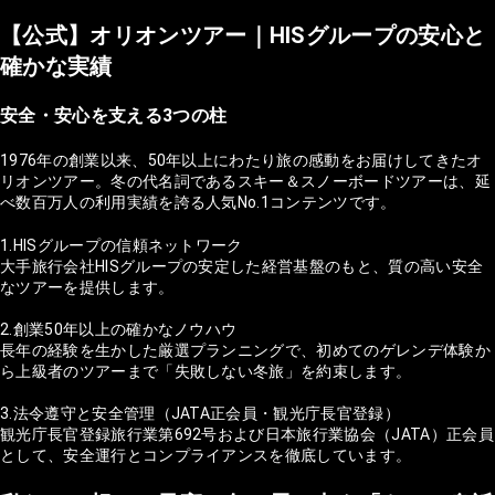
【公式】オリオンツアー｜HISグループの安心と
確かな実績
安全・安心を支える3つの柱
1976年の創業以来、50年以上にわたり旅の感動をお届けしてきたオ
リオンツアー。冬の代名詞であるスキー＆スノーボードツアーは、延
べ数百万人の利用実績を誇る人気No.1コンテンツです。
1.HISグループの信頼ネットワーク
大手旅行会社HISグループの安定した経営基盤のもと、質の高い安全
なツアーを提供します。
2.創業50年以上の確かなノウハウ
長年の経験を生かした厳選プランニングで、初めてのゲレンデ体験か
ら上級者のツアーまで「失敗しない冬旅」を約束します。
3.法令遵守と安全管理（JATA正会員・観光庁長官登録）
観光庁長官登録旅行業第692号および日本旅行業協会（JATA）正会員
として、安全運行とコンプライアンスを徹底しています。