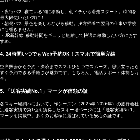
・夜行バス: 寝ている間に移動し、朝イチから滑走スタート。時間を
最大限使いたい方に！
・朝発バス: 景色を楽しみながら移動。夕方帰着で翌日の仕事や学校
にも響きません。
・JR新幹線: 移動時間をギュッと短縮して快適に移動したい方におす
すめ。
4. 24時間いつでもWeb予約OK！スマホで簡単完結
空席照会から予約・決済までスマホひとつでスムーズ。思い立ったら
すぐ予約できる手軽さが魅力です。もちろん、電話サポート体制も万
全。
5. 「送客実績No.1」マークが信頼の証
各スキー場調べにおいて、昨シーズン（2025年-2026年）の旅行会社
別送客実績で第1位を獲得したスキー場ページには「送客実績No.1」
マークを掲載中。多くのお客様に選ばれている安心の証です。