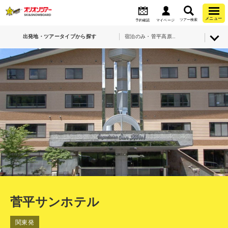
メニュー
ツアー検索
予約確認
マイページ
出発地・ツアータイプから探す
宿泊のみ・菅平高原スノーリゾート（全山エリア）・菅平サンホテル
菅平サンホテル
関東発