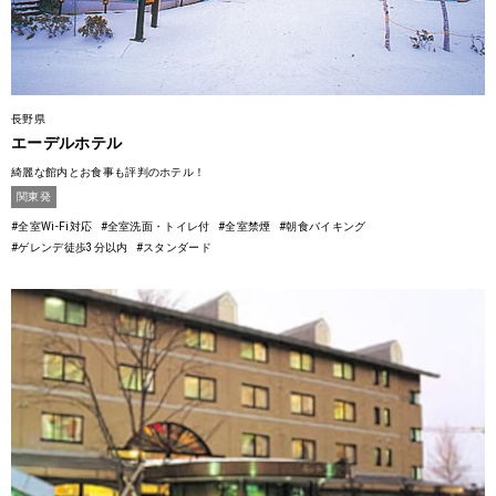
長野県
エーデルホテル
綺麗な館内とお食事も評判のホテル！
関東発
#全室Wi-Fi対応
#全室洗面・トイレ付
#全室禁煙
#朝食バイキング
#ゲレンデ徒歩3分以内
#スタンダード