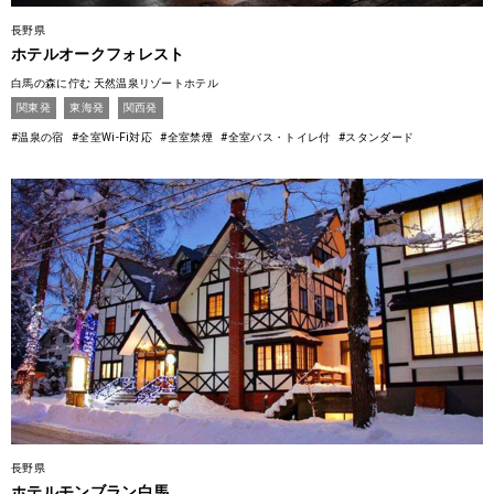
長野県
ホテルオークフォレスト
白馬の森に佇む 天然温泉リゾートホテル
関東発
東海発
関西発
#温泉の宿
#全室Wi-Fi対応
#全室禁煙
#全室バス・トイレ付
#スタンダード
長野県
ホテルモンブラン白馬