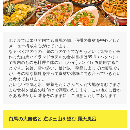
ホテルではエリア内でも白馬の物、信州の食材を中心とした
メニュー構成を心がけています。
なるべく地のもの、旬のものでもてなそうという気持ちから
作った白馬ハイランドホテルの食材目標は89.8（ハクバ）k
m圏内のものを料理全体の81（ハイ(ランド)）%使用するこ
とです。勿論、雪の多い、信州故、季節によっては無理です
が、その様な指針を持って食材や地域に向き合っていきたい
と考えております。
おいしい空気と水、栄養をたくさん含んだ大地が育むさまざ
まな食材を独自の味付けで調理いたします。この地方に昔か
らある懐かしい味をそのままに、ご用意いたしております
白馬の大自然と 逆さ三山を望む 露天風呂