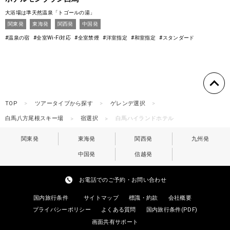
大浴場は準天然温泉「トゴールの湯」
関東発
東海発
関西発
中国発
#温泉の宿
#全室Wi-Fi対応
#全室禁煙
#洋室指定
#和室指定
#スタンダード
TOP
ツアータイプから探す
ゲレンデ選択
白馬八方尾根スキー場
宿選択
白馬ハイランドホテル
関東発
東海発
関西発
九州発
中国発
信越発
お電話でのご予約・お問い合わせ
国内旅行条件
サイトマップ
標識・約款
会社概要
プライバシーポリシー
よくある質問
国内旅行条件(PDF)
画面共有サポート