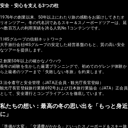
安全・安心を支える3つの柱
1976年の創業以来、50年以上にわたり旅の感動をお届けしてきたオ
リオンツアー。冬の代名詞であるスキー＆スノーボードツアーは、延
べ数百万人の利用実績を誇る人気No.1コンテンツです。
1.HISグループの信頼ネットワーク
大手旅行会社HISグループの安定した経営基盤のもと、質の高い安全
なツアーを提供します。
2.創業50年以上の確かなノウハウ
長年の経験を生かした厳選プランニングで、初めてのゲレンデ体験か
ら上級者のツアーまで「失敗しない冬旅」を約束します。
3.法令遵守と安全管理（JATA正会員・観光庁長官登録）
観光庁長官登録旅行業第692号および日本旅行業協会（JATA）正会員
として、安全運行とコンプライアンスを徹底しています。
私たちの想い：最高の冬の思い出を「もっと身近
に」
「準備が大変」「交通費がかかる」といったスノーボード＆スキー旅