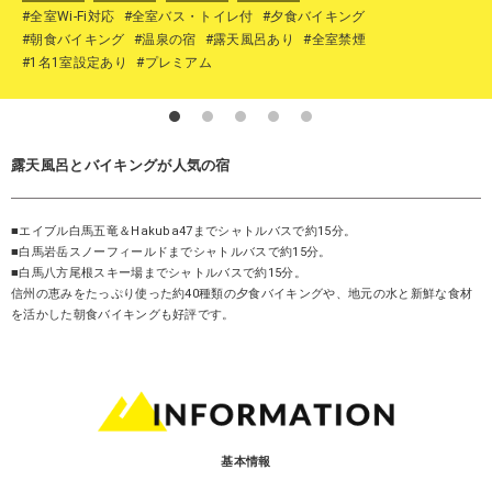
#全室Wi-Fi対応
#全室バス・トイレ付
#夕食バイキング
#朝食バイキング
#温泉の宿
#露天風呂あり
#全室禁煙
#1名1室設定あり
#プレミアム
露天風呂とバイキングが人気の宿
■エイブル白馬五竜＆Hakuba47までシャトルバスで約15分。
■白馬岩岳スノーフィールドまでシャトルバスで約15分。
■白馬八方尾根スキー場までシャトルバスで約15分。
信州の恵みをたっぷり使った約40種類の夕食バイキングや、地元の水と新鮮な食材
を活かした朝食バイキングも好評です。
基本情報