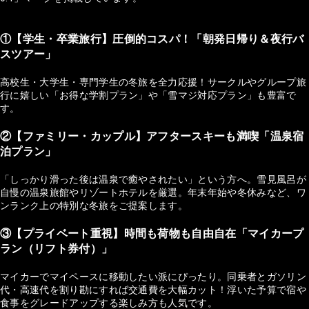
①【学生・卒業旅行】圧倒的コスパ！「朝発日帰り＆夜行バ
スツアー」
高校生・大学生・専門学生の冬旅を全力応援！サークルやグループ旅
行に嬉しい「お得な学割プラン」や「雪マジ対応プラン」も豊富で
す。
②【ファミリー・カップル】アフタースキーも満喫「温泉宿
泊プラン」
「しっかり滑った後は温泉で癒やされたい」という方へ。雪見風呂が
自慢の温泉旅館やリゾートホテルを厳選。年末年始や冬休みなど、ワ
ンランク上の特別な冬旅をご提案します。
③【プライベート重視】時間も荷物も自由自在「マイカープ
ラン（リフト券付）」
マイカーでマイペースに移動したい派にぴったり。同乗者とガソリン
代・高速代を割り勘にすれば交通費を大幅カット！浮いた予算で宿や
食事をグレードアップする楽しみ方も人気です。