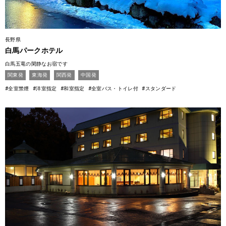
長野県
白馬パークホテル
白馬五竜の閑静なお宿です
関東発
東海発
関西発
中国発
#全室禁煙
#洋室指定
#和室指定
#全室バス・トイレ付
#スタンダード