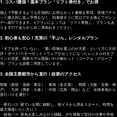
1. コスパ最強！基本プラン「リフト券付き」でお得
個人で手配するよりも圧倒的にお得なセット価格を実現。現地でチケ
ット購入列に並ぶ手間もなく、到着後すぐに窓口で引き換えてゲレン
デへ直行できます。※プランによっては「リフト券無し」プランもあ
りますのであらかじめご承知おきください。
2. 初心者も安心！充実の「手ぶら」レンタルプラン
「ギアを持っていない」「重い荷物を運ぶのが大変」という方に大好
評！ボード/スキーセット＋ウェアがセットになったレンタル付きプ
ランが充実。最新モデル取扱いや小物セット（ゴーグル・グローブ
等）プランも多数ご用意しています。
3. 全国主要都市から直行！抜群のアクセス
関東（新宿・池袋・東京）、東海（名古屋）、関西（大阪・京都・神
戸）、九州（博多・小倉）、中国（広島・岡山）など、全国各地から
直行バスを運行！
・夜行バス: 寝ている間に移動し、朝イチから滑走スタート。時間を
最大限使いたい方に！
・朝発バス: 景色を楽しみながら移動。夕方帰着で翌日の仕事や学校