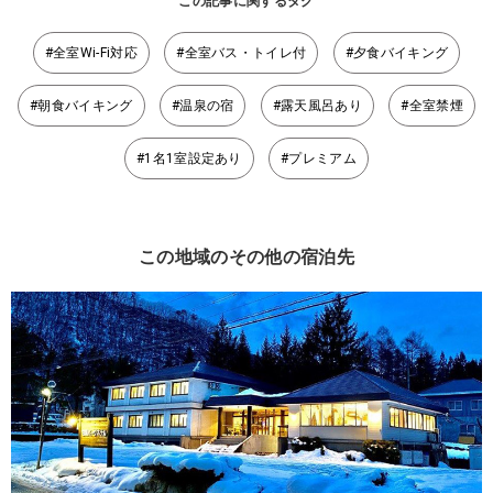
この記事に関するタグ
#全室Wi-Fi対応
#全室バス・トイレ付
#夕食バイキング
#朝食バイキング
#温泉の宿
#露天風呂あり
#全室禁煙
#1名1室設定あり
#プレミアム
この地域のその他の宿泊先