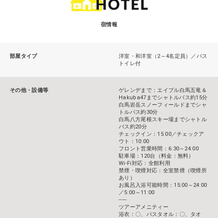
宿情報
部屋タイプ
洋室・和洋室（2～4名定員）／バス
トイレ付
その他・設備等
ゲレンデまで：エイブル白馬五竜＆
Hakuba47までシャトルバス約15分
白馬岩岳スノーフィールドまでシャ
トルバス約30分
白馬八方尾根スキー場までシャトル
バス約20分
チェックイン：15:00／チェックア
ウト：10:00
フロント営業時間：6:30～24:00
駐車場：120台（料金：無料）
Wi-Fi対応：全館利用
禁煙・喫煙対応：全室禁煙（喫煙所
あり）
お風呂入浴可能時間：15:00～24:00
／5:00～11:00
-----
ツアーアメニティー
浴衣：〇、バスタオル：〇、タオ