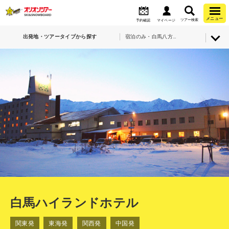
メニュー
ツアー検索
予約確認
マイページ
出発地・ツアータイプから探す
宿泊のみ・白馬八方尾根スキー場・白馬ハイランドホテル
白馬ハイランドホテル
関東発
東海発
関西発
中国発