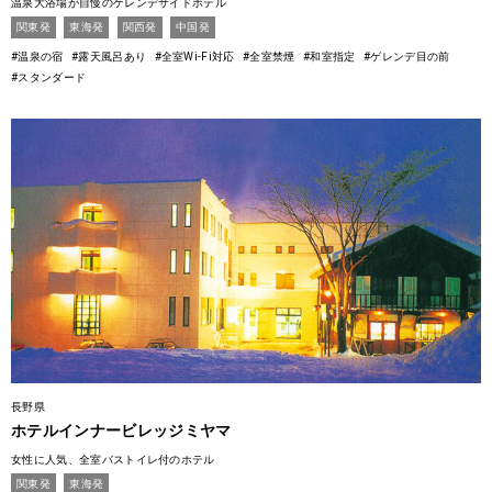
温泉大浴場が自慢のゲレンデサイドホテル
関東発
東海発
関西発
中国発
#温泉の宿
#露天風呂あり
#全室Wi-Fi対応
#全室禁煙
#和室指定
#ゲレンデ目の前
#スタンダード
長野県
ホテルインナービレッジミヤマ
女性に人気、全室バストイレ付のホテル
関東発
東海発