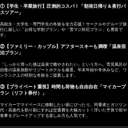
①【学生・卒業旅行】圧倒的コスパ！「朝発日帰り＆夜行バ
スツアー」
高校生・大学生・専門学生の冬旅を全力応援！サークルやグループ旅
行に嬉しい「お得な学割プラン」や「雪マジ対応プラン」も豊富で
す。
②【ファミリー・カップル】アフタースキーも満喫「温泉宿
泊プラン」
「しっかり滑った後は温泉で癒やされたい」という方へ。雪見風呂が
自慢の温泉旅館やリゾートホテルを厳選。年末年始や冬休みなど、ワ
ンランク上の特別な冬旅をご提案します。
③【プライベート重視】時間も荷物も自由自在「マイカープ
ラン（リフト券付）」
マイカーでマイペースに移動したい派にぴったり。同乗者とガソリン
代・高速代を割り勘にすれば交通費を大幅カット！浮いた予算で宿や
食事をグレードアップする楽しみ方も人気です。