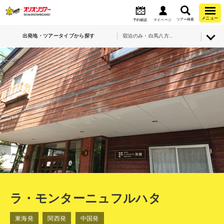
メニュー
ツアー検索
予約確認
マイページ
出発地・ツアータイプから探す
宿泊のみ・白馬八方尾根スキー場・ラ・モンターニュフルハタ
ラ・モンターニュフルハタ
東海発
関西発
中国発