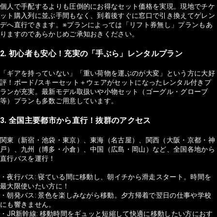
個人で手配するよりも圧倒的にお得なセット価格を実現。現地でチケ
ット購入列に並ぶ手間もなく、到着後すぐに窓口で引き換えてゲレン
デへ直行できます。※プランによっては「リフト券無し」プランもあ
りますのであらかじめご承知おきください。
2. 初心者も安心！充実の「手ぶら」レンタルプラン
「ギアを持っていない」「重い荷物を運ぶのが大変」という方に大好
評！ボード/スキーセット＋ウェアがセットになったレンタル付きプ
ランが充実。最新モデル取扱いや小物セット（ゴーグル・グローブ
等）プランも多数ご用意しています。
3. 全国主要都市から直行！抜群のアクセス
関東（新宿・池袋・東京）、東海（名古屋）、関西（大阪・京都・神
戸）、九州（博多・小倉）、中国（広島・岡山）など、全国各地から
直行バスを運行！
・夜行バス: 寝ている間に移動し、朝イチから滑走スタート。時間を
最大限使いたい方に！
・朝発バス: 景色を楽しみながら移動。夕方帰着で翌日の仕事や学校
にも響きません。
・JR新幹線: 移動時間をギュッと短縮して快適に移動したい方におす