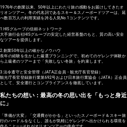
1976年の創業以来、50年以上にわたり旅の感動をお届けしてきたオ
リオンツアー。冬の代名詞であるスキー＆スノーボードツアーは、延
べ数百万人の利用実績を誇る人気No.1コンテンツです。
1.HISグループの信頼ネットワーク
大手旅行会社HISグループの安定した経営基盤のもと、質の高い安全
なツアーを提供します。
2.創業50年以上の確かなノウハウ
長年の経験を生かした厳選プランニングで、初めてのゲレンデ体験か
ら上級者のツアーまで「失敗しない冬旅」を約束します。
3.法令遵守と安全管理（JATA正会員・観光庁長官登録）
観光庁長官登録旅行業第692号および日本旅行業協会（JATA）正会員
として、安全運行とコンプライアンスを徹底しています。
私たちの想い：最高の冬の思い出を「もっと身近
に」
「準備が大変」「交通費がかかる」といったスノーボード＆スキー旅
行のハードルをなくし、誰もが気軽にゲレンデへ出かけられる環境を
作ること——それがオリオンツアーの使命です。