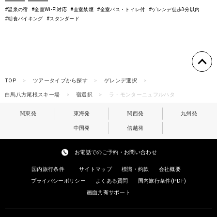
#温泉の宿
#全室Wi-Fi対応
#全室禁煙
#全室バス・トイレ付
#ゲレンデ徒歩3分以内
#朝食バイキング
#スタンダード
TOP
ツアータイプから探す
ゲレンデ選択
白馬八方尾根スキー場
宿選択
ラ・モンターニュフルハタ
関東発
東海発
関西発
九州発
中国発
信越発
お電話でのご予約・お問い合わせ
国内旅行条件
サイトマップ
標識・約款
会社概要
プライバシーポリシー
よくある質問
国内旅行条件(PDF)
画面共有サポート