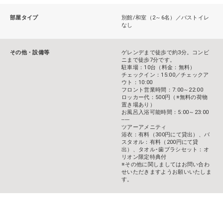
部屋タイプ
別館/和室（2～6名）／バストイレ
なし
その他・設備等
ゲレンデまで徒歩で約3分。コンビ
ニまで徒歩7分です。
駐車場：10台（料金：無料）
チェックイン：15:00／チェックア
ウト：10:00
フロント営業時間：7:00～22:00
ロッカー代：500円（※無料の荷物
置き場あり）
お風呂入浴可能時間：5:00～23:00
-----
ツアーアメニティ
浴衣：有料（300円にて貸出）、バ
スタオル：有料（200円にて貸
出）、タオル･歯ブラシセット：オ
リオン限定特典付
※その他に関しましてはお問い合わ
せいただきますようお願いいたしま
す。