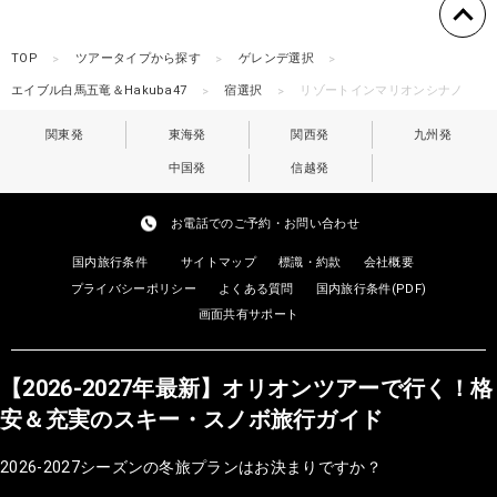
TOP
ツアータイプから探す
ゲレンデ選択
エイブル白馬五竜＆Hakuba47
宿選択
リゾートインマリオンシナノ
関東発
東海発
関西発
九州発
中国発
信越発
お電話でのご予約・お問い合わせ
国内旅行条件
サイトマップ
標識・約款
会社概要
プライバシーポリシー
よくある質問
国内旅行条件(PDF)
画面共有サポート
【2026-2027年最新】オリオンツアーで行く！格
安＆充実のスキー・スノボ旅行ガイド
2026-2027シーズンの冬旅プランはお決まりですか？