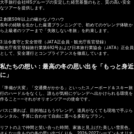
大手旅行会社HISグループの安定した経営基盤のもと、質の高い安全
なツアーを提供します。
2.創業50年以上の確かなノウハウ
長年の経験を生かした厳選プランニングで、初めてのゲレンデ体験か
ら上級者のツアーまで「失敗しない冬旅」を約束します。
3.法令遵守と安全管理（JATA正会員・観光庁長官登録）
観光庁長官登録旅行業第692号および日本旅行業協会（JATA）正会員
として、安全運行とコンプライアンスを徹底しています。
私たちの想い：最高の冬の思い出を「もっと身近
に」
「準備が大変」「交通費がかかる」といったスノーボード＆スキー旅
行のハードルをなくし、誰もが気軽にゲレンデへ出かけられる環境を
作ること——それがオリオンツアーの使命です。
バスに乗れば、目的地はもうゲレンデ。道具がなくても現地で手ぶら
レンタル。予算に合わせて自由に選べる多彩なプラン。
リフトの上で仲間と笑い合った時間、家族と見上げた美しい雪景色。
そんな一生ものの冬の思い出づくりを、2026-2027シーズンもオリオ