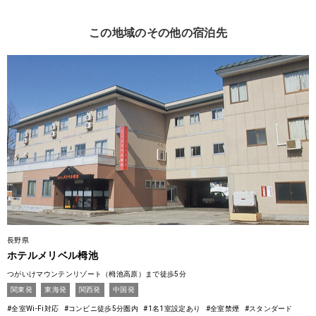
この地域のその他の宿泊先
長野県
ホテルメリベル栂池
つがいけマウンテンリゾート（栂池高原）まで徒歩5分
関東発
東海発
関西発
中国発
#全室Wi-Fi対応
#コンビニ徒歩5分圏内
#1名1室設定あり
#全室禁煙
#スタンダード