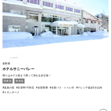
長野県
ホテルサニーバレー
帰りはホテル前まで滑って戻れる好立地！
関東発
東海発
#温泉の宿
#全室Wi-Fi対応
#全室禁煙
#全室バス・トイレ付
#ゲレンデ徒歩3分以内
#スタンダード