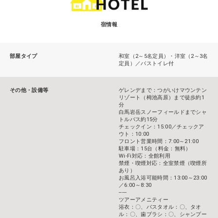
宿情報
部屋タイプ
和室（2～5名定員）・洋室（2～3名
定員）／バストイレ付
その他・設備等
ゲレンデまで：つがいけマウンテン
リゾート（栂池高原）まで徒歩約1
分
白馬岩岳スノーフィールドまでシャ
トルバス約15分
チェックイン：15:00／チェックア
ウト：10:00
フロント営業時間：7:00～21:00
駐車場：15台（料金：無料）
Wi-Fi対応：全館利用
禁煙・喫煙対応：全室禁煙（喫煙所
あり）
お風呂入浴可能時間：13:00～23:00
／6:00～8:30
-----
ツアーアメニティー
浴衣：〇、バスタオル：〇、タオ
ル：〇、歯ブラシ：〇、シャンプー