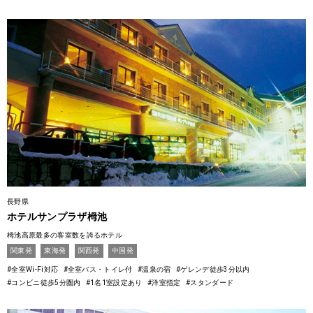
長野県
ホテルサンプラザ栂池
栂池高原最多の客室数を誇るホテル
関東発
東海発
関西発
中国発
#全室Wi-Fi対応
#全室バス・トイレ付
#温泉の宿
#ゲレンデ徒歩3分以内
#コンビニ徒歩5分圏内
#1名1室設定あり
#洋室指定
#スタンダード