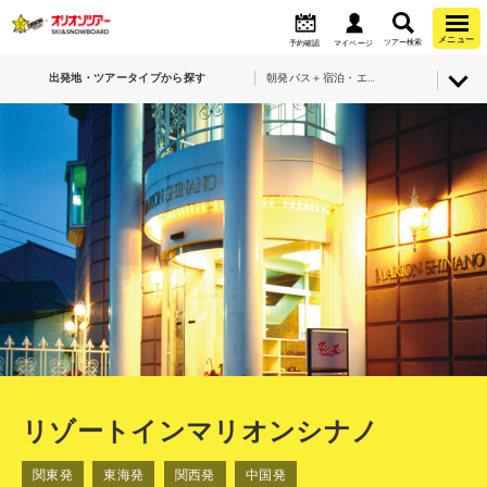
メニュー
ツアー検索
予約確認
マイページ
出発地・ツアータイプから探す
朝発バス＋宿泊・エイブル白馬五竜＆Hakuba47・リゾートインマリオンシナノ
リゾートインマリオンシナノ
関東発
東海発
関西発
中国発