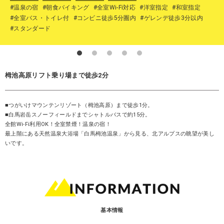
#温泉の宿
#朝食バイキング
#全室Wi-Fi対応
#洋室指定
#和室指定
#全室バス・トイレ付
#コンビニ徒歩5分圏内
#ゲレンデ徒歩3分以内
#スタンダード
栂池高原リフト乗り場まで徒歩2分
■つがいけマウンテンリゾート（栂池高原）まで徒歩1分。
■白馬岩岳スノーフィールドまでシャトルバスで約15分。
全館Wi-Fi利用OK！全室禁煙！温泉の宿！
最上階にある天然温泉大浴場「白馬栂池温泉」から見る、北アルプスの眺望が美し
いです。
基本情報