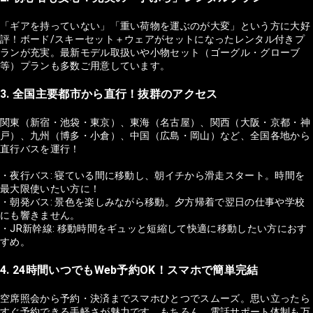
「ギアを持っていない」「重い荷物を運ぶのが大変」という方に大好
評！ボード/スキーセット＋ウェアがセットになったレンタル付きプ
ランが充実。最新モデル取扱いや小物セット（ゴーグル・グローブ
等）プランも多数ご用意しています。
3. 全国主要都市から直行！抜群のアクセス
関東（新宿・池袋・東京）、東海（名古屋）、関西（大阪・京都・神
戸）、九州（博多・小倉）、中国（広島・岡山）など、全国各地から
直行バスを運行！
・夜行バス: 寝ている間に移動し、朝イチから滑走スタート。時間を
最大限使いたい方に！
・朝発バス: 景色を楽しみながら移動。夕方帰着で翌日の仕事や学校
にも響きません。
・JR新幹線: 移動時間をギュッと短縮して快適に移動したい方におす
すめ。
4. 24時間いつでもWeb予約OK！スマホで簡単完結
空席照会から予約・決済までスマホひとつでスムーズ。思い立ったら
すぐ予約できる手軽さが魅力です。もちろん、電話サポート体制も万