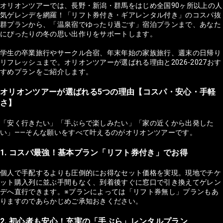
オリオンツアーでは、長野・新潟・群馬をはじめ全国90ヶ所以上の人
気ゲレンデを網羅！「リフト券付き・ギアレンタル付き」のコスパ抜
群プランから、「温泉宿でゆったり過ごす」宿泊プランまで、あなた
にぴったりの冬の思い出作りをサポートします。
学生の卒業旅行やサークル合宿、年末年始の家族旅行、週末の日帰り
リフレッシュまで。オリオンツアーが選ばれる理由と2026-2027おす
すめプランをご紹介します。
オリオンツアーが選ばれる5つの理由【コスパ・安心・手軽
さ】
「安く行きたい」「手ぶらで楽しみたい」「家の近くから出発した
い」——そんな願いをすべて叶えるのがオリオンツアーです。
1. コスパ最強！基本プラン「リフト券付き」でお得
個人で手配するよりも圧倒的にお得なセット価格を実現。現地でチケ
ット購入列に並ぶ手間もなく、到着後すぐに窓口で引き換えてゲレン
デへ直行できます。※プランによっては「リフト券無し」プランもあ
りますのであらかじめご承知おきください。
2. 初心者も安心！充実の「手ぶら」レンタルプラン