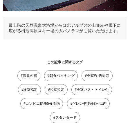
最上階の天然温泉大浴場からは北アルプスの山並みや眼下に
広がる栂池高原スキー場の大パノラマがご覧いただけます。
この記事に関するタグ
#温泉の宿
#朝食バイキング
#全室Wi-Fi対応
#洋室指定
#和室指定
#全室バス・トイレ付
#コンビニ徒歩5分圏内
#ゲレンデ徒歩3分以内
#スタンダード