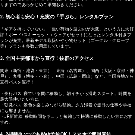
りますのであらかじめご承知おきください。
2. 初心者も安心！充実の「手ぶら」レンタルプラン
「ギアを持っていない」「重い荷物を運ぶのが大変」という方に大好
評！ボード/スキーセット＋ウェアがセットになったレンタル付きプ
ランが充実。最新モデル取扱いや小物セット（ゴーグル・グローブ
等）プランも多数ご用意しています。
3. 全国主要都市から直行！抜群のアクセス
関東（新宿・池袋・東京）、東海（名古屋）、関西（大阪・京都・神
戸）、九州（博多・小倉）、中国（広島・岡山）など、全国各地から
直行バスを運行！
・夜行バス: 寝ている間に移動し、朝イチから滑走スタート。時間を
最大限使いたい方に！
・朝発バス: 景色を楽しみながら移動。夕方帰着で翌日の仕事や学校
にも響きません。
・JR新幹線: 移動時間をギュッと短縮して快適に移動したい方におす
すめ。
4. 24時間いつでもWeb予約OK！スマホで簡単完結