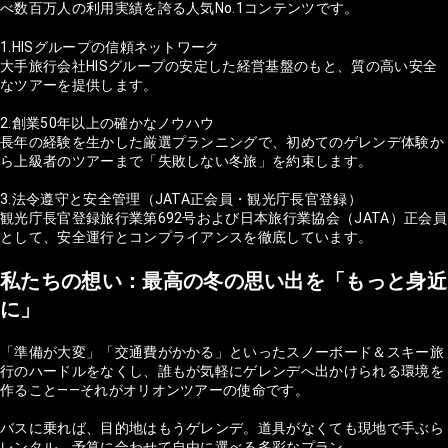
べ数百万人の利用実績を誇る人気No.1コンテンツです。
1.HISグループの信頼ネットワーク
大手旅行会社HISグループの安定した経営基盤のもと、質の高い安全
なツアーを提供します。
2.創業50年以上の確かなノウハウ
長年の経験を生かした厳選プランニングで、初めてのゲレンデ体験か
ら上級者のツアーまで「失敗しない冬旅」を約束します。
3.法令遵守と安全管理（JATA正会員・観光庁長官登録）
観光庁長官登録旅行業第692号および日本旅行業協会（JATA）正会員
として、安全運行とコンプライアンスを徹底しています。
私たちの想い：最高の冬の思い出を「もっと身近
に」
「準備が大変」「交通費がかかる」といったスノーボード＆スキー旅
行のハードルをなくし、誰もが気軽にゲレンデへ出かけられる環境を
作ること——それがオリオンツアーの使命です。
バスに乗れば、目的地はもうゲレンデ。道具がなくても現地で手ぶら
レンタル。予算に合わせて自由に選べる多彩なプラン。