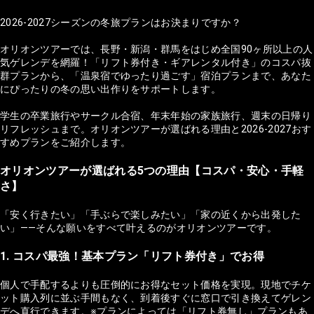
2026-2027シーズンの冬旅プランはお決まりですか？
オリオンツアーでは、長野・新潟・群馬をはじめ全国90ヶ所以上の人
気ゲレンデを網羅！「リフト券付き・ギアレンタル付き」のコスパ抜
群プランから、「温泉宿でゆったり過ごす」宿泊プランまで、あなた
にぴったりの冬の思い出作りをサポートします。
学生の卒業旅行やサークル合宿、年末年始の家族旅行、週末の日帰り
リフレッシュまで。オリオンツアーが選ばれる理由と2026-2027おす
すめプランをご紹介します。
オリオンツアーが選ばれる5つの理由【コスパ・安心・手軽
さ】
「安く行きたい」「手ぶらで楽しみたい」「家の近くから出発した
い」——そんな願いをすべて叶えるのがオリオンツアーです。
1. コスパ最強！基本プラン「リフト券付き」でお得
個人で手配するよりも圧倒的にお得なセット価格を実現。現地でチケ
ット購入列に並ぶ手間もなく、到着後すぐに窓口で引き換えてゲレン
デへ直行できます。※プランによっては「リフト券無し」プランもあ