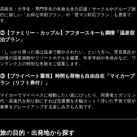
高校生・大学生・専門学生の冬旅を全力応援！サークルやグループ旅
行に嬉しい「お得な学割プラン」や「雪マジ対応プラン」も豊富で
す。
②【ファミリー・カップル】アフタースキーも満喫「温泉宿
泊プラン」
「しっかり滑った後は温泉で癒やされたい」という方へ。雪見風呂が
自慢の温泉旅館やリゾートホテルを厳選。年末年始や冬休みなど、ワ
ンランク上の特別な冬旅をご提案します。
③【プライベート重視】時間も荷物も自由自在「マイカープ
ラン（リフト券付）」
マイカーでマイペースに移動したい派にぴったり。同乗者とガソリン
代・高速代を割り勘にすれば交通費を大幅カット！浮いた予算で宿や
食事をグレードアップする楽しみ方も人気です。
旅の目的・出発地から探す