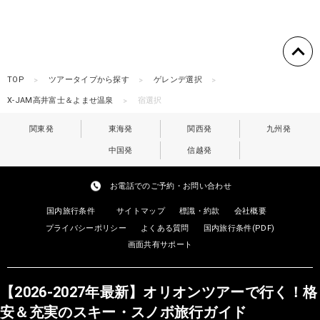
TOP
ツアータイプから探す
ゲレンデ選択
X-JAM高井富士＆よませ温泉
宿選択
関東発
東海発
関西発
九州発
中国発
信越発
お電話でのご予約・お問い合わせ
国内旅行条件
サイトマップ
標識・約款
会社概要
プライバシーポリシー
よくある質問
国内旅行条件(PDF)
画面共有サポート
【2026-2027年最新】オリオンツアーで行く！格
安＆充実のスキー・スノボ旅行ガイド