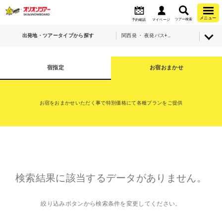
メニュー
ツアー検索
予約確認
マイページ
出発地・ツアータイプから探す
関西発 ・ 夜発バス+宿泊・X-JAM高井富士＆よませ温泉
宿指定
お宿おまかせ
お宿をおまかせいただく事で特別価格にて各種プランをご提供
検索結果に該当するデータがありません。
絞り込みボタンから検索条件を変更してください。