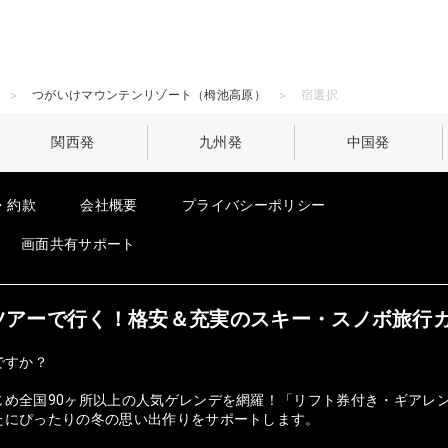
つがいけマウンテンリゾート（栂池高原）
宿選択
関西発
九州発
中国発
・約款
会社概要
プライバシーポリシー
画面共有サポート
オンツアーで行く！格安＆充実のスキー・スノボ旅行
ですか？
じめ全国90ヶ所以上の人気ゲレンデを網羅！「リフト券付き・ギアレ
たにぴったりの冬の思い出作りをサポートします。