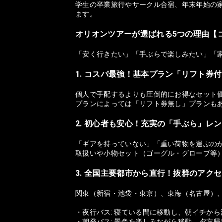
学生の卒業旅行やサークル合宿、年末年始の家
ます。
オリオンツアーが選ばれる5つの理由【
「安く行きたい」「手ぶらで楽しみたい」「
1. コスパ最強！基本プラン「リフト券
個人で手配するよりも圧倒的にお得なセット
プランによっては「リフト券無し」プランも
2. 初心者も安心！充実の「手ぶら」レ
「ギアを持っていない」「重い荷物を運ぶの
取扱いや小物セット（ゴーグル・グローブ等
3. 全国主要都市から直行！抜群のアク
関東（新宿・池袋・東京）、東海（名古屋）
・夜行バス: 寝ている間に移動し、朝イチか
・朝発バス: 景色を楽しみながら移動。夕方