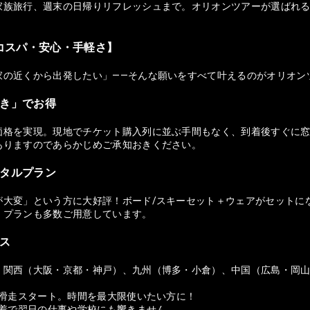
族旅行、週末の日帰りリフレッシュまで。オリオンツアーが選ばれる理由
コスパ・安心・手軽さ】
家の近くから出発したい」——そんな願いをすべて叶えるのがオリオン
付き」でお得
価格を実現。現地でチケット購入列に並ぶ手間もなく、到着後すぐに窓
ありますのであらかじめご承知おきください。
ンタルプラン
が大変」という方に大好評！ボード/スキーセット＋ウェアがセットに
）プランも多数ご用意しています。
セス
、関西（大阪・京都・神戸）、九州（博多・小倉）、中国（広島・岡
ら滑走スタート。時間を最大限使いたい方に！
帰着で翌日の仕事や学校にも響きません。