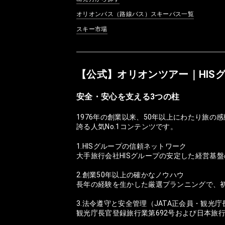
オリオンバス（路線バス）スキーバス一覧
スキー市場
【公式】オリオンツアー｜HIS
安全・安心を支える3つの柱
1976年の創業以来、50年以上にわたり旅
誇る人気No.1コンテンツです。
1.HISグループの信頼ネットワーク
大手旅行会社HISグループの安定した経営基
2.創業50年以上の確かなノウハウ
長年の経験を生かした厳選プランニングで、
3.法令遵守と安全管理（JATA正会員・観光
観光庁長官登録旅行業第692号および日本旅