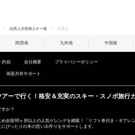
白馬八方尾根スキー場
宿選択
関西発
九州発
中国発
・約款
会社概要
プライバシーポリシー
画面共有サポート
オンツアーで行く！格安＆充実のスキー・スノボ旅行
ですか？
じめ全国90ヶ所以上の人気ゲレンデを網羅！「リフト券付き・ギアレ
たにぴったりの冬の思い出作りをサポートします。