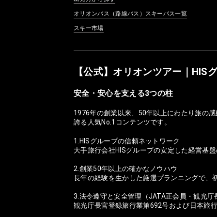
オリオンバス（路線バス）スキーバス一覧
スキー市場
【公式】オリオンツアー｜HIS
安全・安心を支える3つの柱
1976年の創業以来、50年以上にわたり旅
誇る人気No.1コンテンツです。
1.HISグループの信頼ネットワーク
大手旅行会社HISグループの安定した経営基
2.創業50年以上の確かなノウハウ
長年の経験を生かした厳選プランニングで、
3.法令遵守と安全管理（JATA正会員・観光
観光庁長官登録旅行業第692号および日本旅