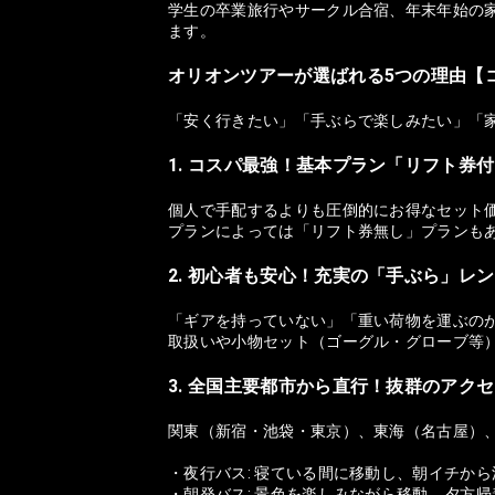
学生の卒業旅行やサークル合宿、年末年始の家
ます。
オリオンツアーが選ばれる5つの理由【
「安く行きたい」「手ぶらで楽しみたい」「
1. コスパ最強！基本プラン「リフト券
個人で手配するよりも圧倒的にお得なセット
プランによっては「リフト券無し」プランも
2. 初心者も安心！充実の「手ぶら」レ
「ギアを持っていない」「重い荷物を運ぶの
取扱いや小物セット（ゴーグル・グローブ等
3. 全国主要都市から直行！抜群のアク
関東（新宿・池袋・東京）、東海（名古屋）
・夜行バス: 寝ている間に移動し、朝イチか
・朝発バス: 景色を楽しみながら移動。夕方