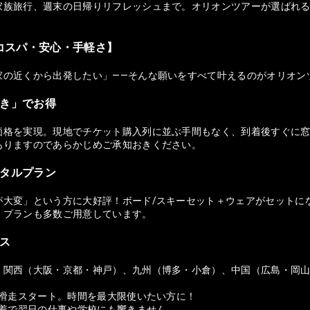
族旅行、週末の日帰りリフレッシュまで。オリオンツアーが選ばれる理由
コスパ・安心・手軽さ】
家の近くから出発したい」——そんな願いをすべて叶えるのがオリオン
付き」でお得
価格を実現。現地でチケット購入列に並ぶ手間もなく、到着後すぐに窓
ありますのであらかじめご承知おきください。
ンタルプラン
が大変」という方に大好評！ボード/スキーセット＋ウェアがセットに
）プランも多数ご用意しています。
セス
、関西（大阪・京都・神戸）、九州（博多・小倉）、中国（広島・岡
ら滑走スタート。時間を最大限使いたい方に！
帰着で翌日の仕事や学校にも響きません。