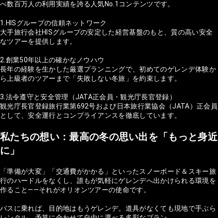
べ数百万人の利用実績を誇る人気No.1コンテンツです。
1.HISグループの信頼ネットワーク
大手旅行会社HISグループの安定した経営基盤のもと、質の高い安全
なツアーを提供します。
2.創業50年以上の確かなノウハウ
長年の経験を生かした厳選プランニングで、初めてのゲレンデ体験か
ら上級者のツアーまで「失敗しない冬旅」を約束します。
3.法令遵守と安全管理（JATA正会員・観光庁長官登録）
観光庁長官登録旅行業第692号および日本旅行業協会（JATA）正会員
として、安全運行とコンプライアンスを徹底しています。
私たちの想い：最高の冬の思い出を「もっと身近
に」
「準備が大変」「交通費がかかる」といったスノーボード＆スキー旅
行のハードルをなくし、誰もが気軽にゲレンデへ出かけられる環境を
作ること——それがオリオンツアーの使命です。
バスに乗れば、目的地はもうゲレンデ。道具がなくても現地で手ぶら
レンタル。予算に合わせて自由に選べる多彩なプラン。