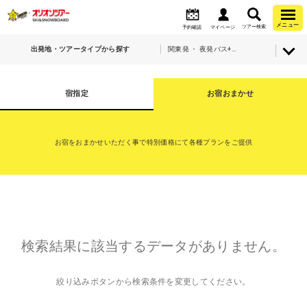
メニュー
ツアー検索
予約確認
マイページ
出発地・ツアータイプから探す
関東発 ・ 夜発バス+宿泊・志賀高原マウンテンリゾート(全山券)
宿指定
お宿おまかせ
お宿をおまかせいただく事で特別価格にて各種プランをご提供
検索結果に該当するデータがありません。
絞り込みボタンから検索条件を変更してください。