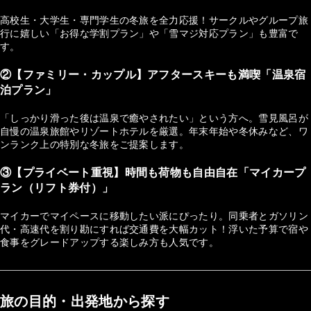
高校生・大学生・専門学生の冬旅を全力応援！サークルやグループ旅
行に嬉しい「お得な学割プラン」や「雪マジ対応プラン」も豊富で
す。
②【ファミリー・カップル】アフタースキーも満喫「温泉宿
泊プラン」
「しっかり滑った後は温泉で癒やされたい」という方へ。雪見風呂が
自慢の温泉旅館やリゾートホテルを厳選。年末年始や冬休みなど、ワ
ンランク上の特別な冬旅をご提案します。
③【プライベート重視】時間も荷物も自由自在「マイカープ
ラン（リフト券付）」
マイカーでマイペースに移動したい派にぴったり。同乗者とガソリン
代・高速代を割り勘にすれば交通費を大幅カット！浮いた予算で宿や
食事をグレードアップする楽しみ方も人気です。
旅の目的・出発地から探す