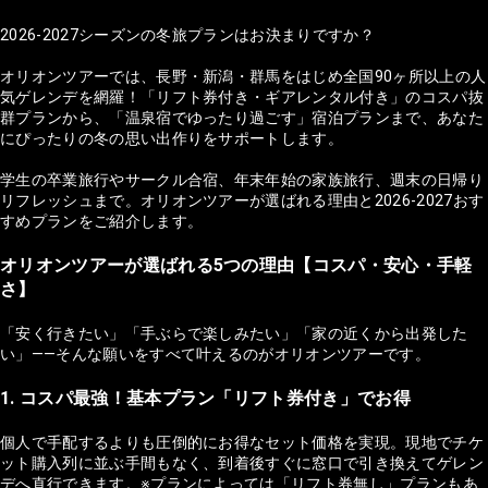
2026-2027シーズンの冬旅プランはお決まりですか？
オリオンツアーでは、長野・新潟・群馬をはじめ全国90ヶ所以上の人
気ゲレンデを網羅！「リフト券付き・ギアレンタル付き」のコスパ抜
群プランから、「温泉宿でゆったり過ごす」宿泊プランまで、あなた
にぴったりの冬の思い出作りをサポートします。
学生の卒業旅行やサークル合宿、年末年始の家族旅行、週末の日帰り
リフレッシュまで。オリオンツアーが選ばれる理由と2026-2027おす
すめプランをご紹介します。
オリオンツアーが選ばれる5つの理由【コスパ・安心・手軽
さ】
「安く行きたい」「手ぶらで楽しみたい」「家の近くから出発した
い」——そんな願いをすべて叶えるのがオリオンツアーです。
1. コスパ最強！基本プラン「リフト券付き」でお得
個人で手配するよりも圧倒的にお得なセット価格を実現。現地でチケ
ット購入列に並ぶ手間もなく、到着後すぐに窓口で引き換えてゲレン
デへ直行できます。※プランによっては「リフト券無し」プランもあ