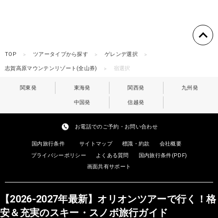
TOP
ツアータイプから探す
ゲレンデ選択
志賀高原マウンテンリゾート(全山券)
宿選択
関東発
東海発
関西発
九州発
中国発
信越発
お電話でのご予約・お問い合わせ
国内旅行条件
サイトマップ
標識・約款
会社概要
プライバシーポリシー
よくある質問
国内旅行条件(PDF)
画面共有サポート
【2026-2027年最新】オリオンツアーで行く！格
安＆充実のスキー・スノボ旅行ガイド