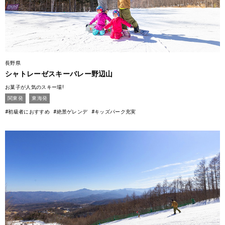
長野県
シャトレーゼスキーバレー野辺山
お菓子が人気のスキー場!
関東発
東海発
#初級者におすすめ
#絶景ゲレンデ
#キッズパーク充実