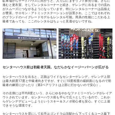
駐車場からゲートハウスに向かうと、入り口にまずリフト券売り場。さらに
進むと更衣室、そしてレンタルコーナーと続き、ゲレンデに出るまでの流れ
がスムーズにつながるようになっています。特にレンタルコーナーは品揃え
が豊富。サロモン・アトミックステーションが設置され、ここではそれぞれ
のブランドのハイグレードモデルもレンタル可能。用具の性能にこだわる上
級者であっても、ここのレンタルはちょっと見逃せないですね。
センターハウス前は初級者天国。なだらかなイージーバーンが広がる
センターハウスを出ると、正面はワイドなセンターゲレンデ。ゲレンデ上部
は最大斜度17度と中級者向きですが、すぐに10度程度の緩斜面になるので初
級者の練習にぴったり（第2ペアリフトは上部に行かないので安心）。
その左側には平均8度という、さらにゆるやかなファミリーゲレンデがレイア
ウトされています。センターハウス前も平らで広々としているので、これか
らゲレンデデビューしようというスキー＆スノボ初心者も安心。すぐに上達
できそうな環境です。
センターハウスを背にして右手はゴンドラ山頂駅から下ってくるコース最下