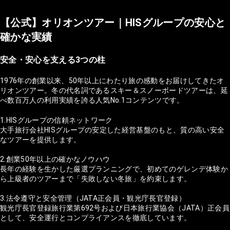
【公式】オリオンツアー｜HISグループの安心と
確かな実績
安全・安心を支える3つの柱
1976年の創業以来、50年以上にわたり旅の感動をお届けしてきたオ
リオンツアー。冬の代名詞であるスキー＆スノーボードツアーは、延
べ数百万人の利用実績を誇る人気No.1コンテンツです。
1.HISグループの信頼ネットワーク
大手旅行会社HISグループの安定した経営基盤のもと、質の高い安全
なツアーを提供します。
2.創業50年以上の確かなノウハウ
長年の経験を生かした厳選プランニングで、初めてのゲレンデ体験か
ら上級者のツアーまで「失敗しない冬旅」を約束します。
3.法令遵守と安全管理（JATA正会員・観光庁長官登録）
観光庁長官登録旅行業第692号および日本旅行業協会（JATA）正会員
として、安全運行とコンプライアンスを徹底しています。