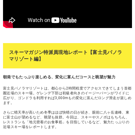
スキーマガジン特派員現地レポート【富士見パノラ
マリゾート編】
朝発でもたっぷり楽しめる、変化に富んだコースと眺望が魅力
富士見パノラマリゾートは、都心から2時間程度でアクセスできてしまう首都
圏近場のスキー場。ゲレンデ下部は初級者向きのイージーバーンがワイドに
広がり、ゴンドラを利用すれば3,000mもの変化に富んだロング滑走が楽しめ
ます。
さらに晴天率が高いため冬季はほぼ快晴の日が続き、眼前に八ヶ岳連峰、東
に富士山が望めるなど、眺望も抜群。今回は、スキーやスノボはもちろん、
レストランも「地元密着のお食事処」を目指しているなど、魅力たっぷりの
近場スキー場をレポートします。