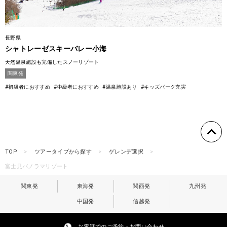
長野県
シャトレーゼスキーバレー小海
天然温泉施設も完備したスノーリゾート
関東発
#初級者におすすめ
#中級者におすすめ
#温泉施設あり
#キッズパーク充実
TOP
ツアータイプから探す
ゲレンデ選択
富士見パノラマリゾート
関東発
東海発
関西発
九州発
中国発
信越発
お電話でのご予約・お問い合わせ