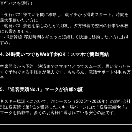
直行バスを運行！
・夜行バス: 寝ている間に移動し、朝イチから滑走スタート。時間を
最大限使いたい方に！
・朝発バス: 景色を楽しみながら移動。夕方帰着で翌日の仕事や学校
にも響きません。
・JR新幹線: 移動時間をギュッと短縮して快適に移動したい方におす
すめ。
4. 24時間いつでもWeb予約OK！スマホで簡単完結
空席照会から予約・決済までスマホひとつでスムーズ。思い立ったら
すぐ予約できる手軽さが魅力です。もちろん、電話サポート体制も万
全。
5. 「送客実績No.1」マークが信頼の証
各スキー場調べにおいて、昨シーズン（2025年-2026年）の旅行会社
別送客実績で第1位を獲得したスキー場ページには「送客実績No.1」
マークを掲載中。多くのお客様に選ばれている安心の証です。