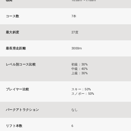
標高
1050m〜1780m
コース数
7本
最大斜度
27度
最長滑走距離
3000m
レベル別コース比較
初級：30%
中級：40%
上級：30%
プレイヤー比較
スキー：50%
スノボー：50%
パークアトラクション
なし
リフト本数
6