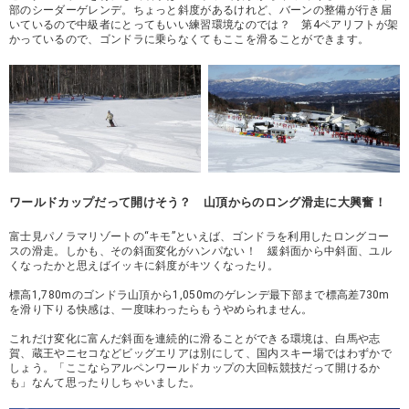
部のシーダーゲレンデ。ちょっと斜度があるけれど、バーンの整備が行き届
いているので中級者にとってもいい練習環境なのでは？ 第4ペアリフトが架
かっているので、ゴンドラに乗らなくてもここを滑ることができます。
ワールドカップだって開けそう？ 山頂からのロング滑走に大興奮！
富士見パノラマリゾートの“キモ”といえば、ゴンドラを利用したロングコー
スの滑走。しかも、その斜面変化がハンパない！ 緩斜面から中斜面、ユル
くなったかと思えばイッキに斜度がキツくなったり。
標高1,780mのゴンドラ山頂から1,050mのゲレンデ最下部まで標高差730m
を滑り下りる快感は、一度味わったらもうやめられません。
これだけ変化に富んだ斜面を連続的に滑ることができる環境は、白馬や志
賀、蔵王やニセコなどビッグエリアは別にして、国内スキー場ではわずかで
しょう。「ここならアルペンワールドカップの大回転競技だって開けるか
も」なんて思ったりしちゃいました。