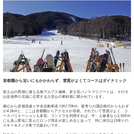
首都圏から近いにもかかわらず、雪質がよくてコースはダイナミック
富士山の西側に連なる南アルプス連峰。富士見パノラマリゾートは、その大
山岳地帯の北端に位置する入笠山の東斜面に開かれています。
都心から首都高速と中央自動車道で約170km、最寄りの諏訪南ICからもわず
か4.2kmと、ここは首都圏からアクセスが容易。それでいて雪質がよく、コ
ースバリエーションも多彩。ゴンドラを利用すれば、中・上級者なら3,000m
にも及ぶ変化に富んだロング滑走が楽しめるとあって、特に休日は日帰りの
スキー＆スノボ客で大賑わいです。