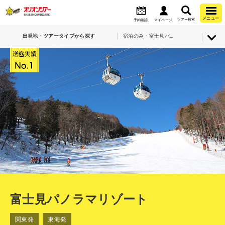
メニュー
ツアー検索
予約確認
マイページ
出発地・ツアータイプから探す
宿泊のみ・富士見パノラマリゾート
富士見パノラマリゾート
関東発
東海発