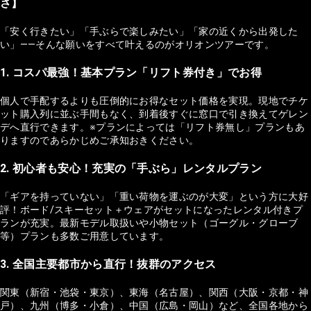
さ】
「安く行きたい」「手ぶらで楽しみたい」「家の近くから出発した
い」——そんな願いをすべて叶えるのがオリオンツアーです。
1. コスパ最強！基本プラン「リフト券付き」でお得
個人で手配するよりも圧倒的にお得なセット価格を実現。現地でチケ
ット購入列に並ぶ手間もなく、到着後すぐに窓口で引き換えてゲレン
デへ直行できます。※プランによっては「リフト券無し」プランもあ
りますのであらかじめご承知おきください。
2. 初心者も安心！充実の「手ぶら」レンタルプラン
「ギアを持っていない」「重い荷物を運ぶのが大変」という方に大好
評！ボード/スキーセット＋ウェアがセットになったレンタル付きプ
ランが充実。最新モデル取扱いや小物セット（ゴーグル・グローブ
等）プランも多数ご用意しています。
3. 全国主要都市から直行！抜群のアクセス
関東（新宿・池袋・東京）、東海（名古屋）、関西（大阪・京都・神
戸）、九州（博多・小倉）、中国（広島・岡山）など、全国各地から