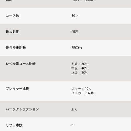
コース数
16本
最大斜度
45度
最長滑走距離
3500m
レベル別コース比較
初級：30%
中級：40%
上級：30%
プレイヤー比較
スキー：40%
スノボー：60%
パークアトラクション
あり
リフト本数
6