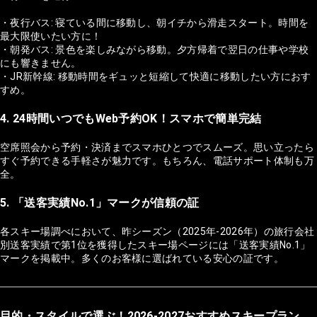
・夜行バス: 寝ている間に移動し、朝イチから滑走スタート。時間を
最大限使いたい方に！
・朝発バス: 景色を楽しみながら移動。夕方帰着で翌日の仕事や学校
にも響きません。
・JR新幹線: 移動時間をギュッと短縮して快適に移動したい方におす
すめ。
4. 24時間いつでもWeb予約OK！スマホで簡単完結
空席照会から予約・決済までスマホひとつでスムーズ。思い立ったら
すぐ予約できる手軽さが魅力です。もちろん、電話サポート体制も万
全。
5. 「送客実績No.1」マークが信頼の証
各スキー場調べにおいて、昨シーズン（2025年-2026年）の旅行会社
別送客実績で第1位を獲得したスキー場ページには「送客実績No.1」
マークを掲載中。多くのお客様に選ばれている安心の証です。
目的・スタイルで選ぶ！2026-2027おすすめスキープラン