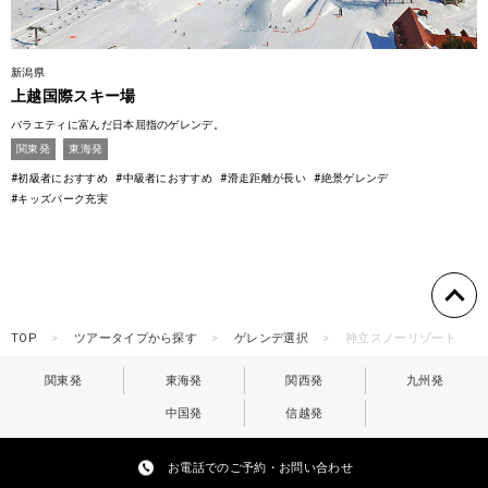
新潟県
上越国際スキー場
バラエティに富んだ日本屈指のゲレンデ。
関東発
東海発
#初級者におすすめ
#中級者におすすめ
#滑走距離が長い
#絶景ゲレンデ
#キッズパーク充実
TOP
ツアータイプから探す
ゲレンデ選択
神立スノーリゾート
関東発
東海発
関西発
九州発
中国発
信越発
お電話でのご予約・お問い合わせ