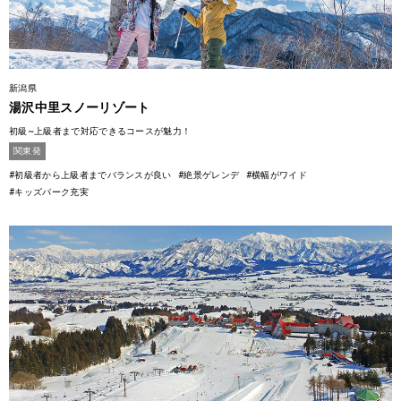
新潟県
湯沢中里スノーリゾート
初級~上級者まで対応できるコースが魅力！
関東発
#初級者から上級者までバランスが良い
#絶景ゲレンデ
#横幅がワイド
#キッズパーク充実