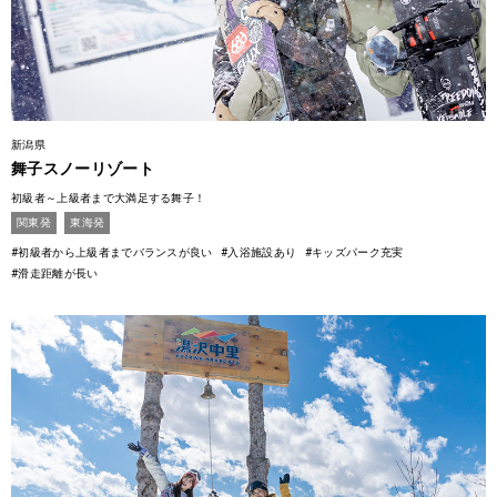
新潟県
舞子スノーリゾート
初級者～上級者まで大満足する舞子！
関東発
東海発
#初級者から上級者までバランスが良い
#入浴施設あり
#キッズパーク充実
#滑走距離が長い