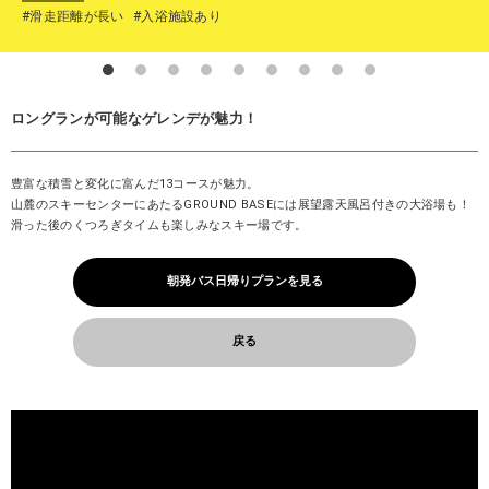
#滑走距離が長い
#入浴施設あり
ロングランが可能なゲレンデが魅力！
豊富な積雪と変化に富んだ13コースが魅力。
山麓のスキーセンターにあたるGROUND BASEには展望露天風呂付きの大浴場も！
滑った後のくつろぎタイムも楽しみなスキー場です。
朝発バス日帰りプランを見る
戻る