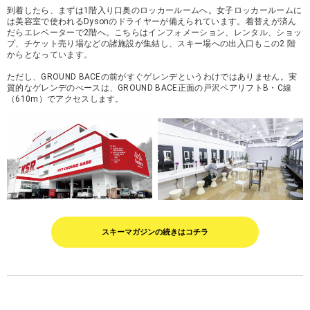
到着したら、まずは1階入り口奥のロッカールームへ。女子ロッカールームに
は美容室で使われるDysonのドライヤーが備えられています。着替えが済ん
だらエレベーターで2階へ。こちらはインフォメーション、レンタル、ショッ
プ、チケット売り場などの諸施設が集結し、スキー場への出入口もこの2 階
からとなっています。
ただし、GROUND BACEの前がすぐゲレンデというわけではありません。実
質的なゲレンデのべースは、GROUND BACE正面の戸沢ペアリフトB・C線
（610m）でアクセスします。
スキーマガジンの続きはコチラ