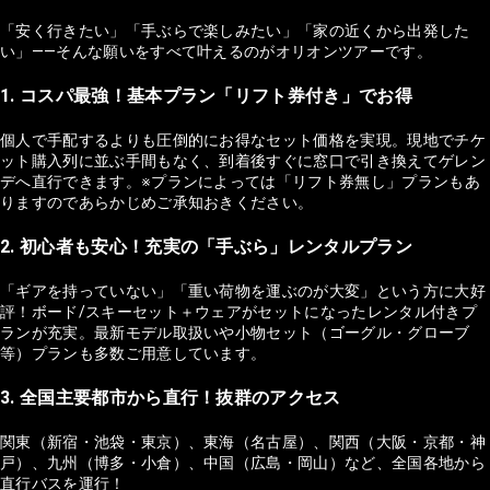
「安く行きたい」「手ぶらで楽しみたい」「家の近くから出発した
い」——そんな願いをすべて叶えるのがオリオンツアーです。
1. コスパ最強！基本プラン「リフト券付き」でお得
個人で手配するよりも圧倒的にお得なセット価格を実現。現地でチケ
ット購入列に並ぶ手間もなく、到着後すぐに窓口で引き換えてゲレン
デへ直行できます。※プランによっては「リフト券無し」プランもあ
りますのであらかじめご承知おきください。
2. 初心者も安心！充実の「手ぶら」レンタルプラン
「ギアを持っていない」「重い荷物を運ぶのが大変」という方に大好
評！ボード/スキーセット＋ウェアがセットになったレンタル付きプ
ランが充実。最新モデル取扱いや小物セット（ゴーグル・グローブ
等）プランも多数ご用意しています。
3. 全国主要都市から直行！抜群のアクセス
関東（新宿・池袋・東京）、東海（名古屋）、関西（大阪・京都・神
戸）、九州（博多・小倉）、中国（広島・岡山）など、全国各地から
直行バスを運行！