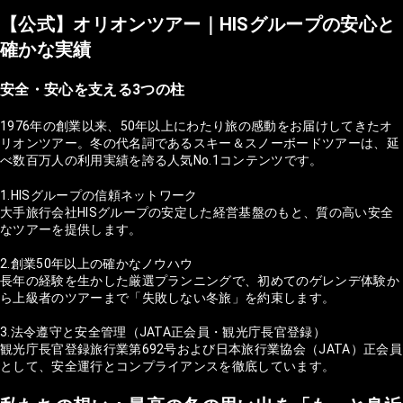
【公式】オリオンツアー｜HISグループの安心と
確かな実績
安全・安心を支える3つの柱
1976年の創業以来、50年以上にわたり旅の感動をお届けしてきたオ
リオンツアー。冬の代名詞であるスキー＆スノーボードツアーは、延
べ数百万人の利用実績を誇る人気No.1コンテンツです。
1.HISグループの信頼ネットワーク
大手旅行会社HISグループの安定した経営基盤のもと、質の高い安全
なツアーを提供します。
2.創業50年以上の確かなノウハウ
長年の経験を生かした厳選プランニングで、初めてのゲレンデ体験か
ら上級者のツアーまで「失敗しない冬旅」を約束します。
3.法令遵守と安全管理（JATA正会員・観光庁長官登録）
観光庁長官登録旅行業第692号および日本旅行業協会（JATA）正会員
として、安全運行とコンプライアンスを徹底しています。