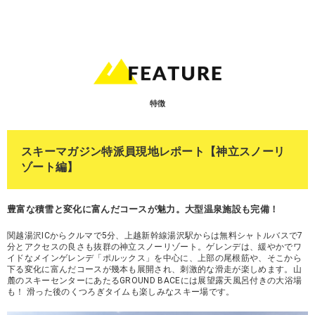
特徴
スキーマガジン特派員現地レポート【神立スノーリ
ゾート編】
豊富な積雪と変化に富んだコースが魅力。大型温泉施設も完備！
関越湯沢ICからクルマで5分、上越新幹線湯沢駅からは無料シャトルバスで7
分とアクセスの良さも抜群の神立スノーリゾート。ゲレンデは、緩やかでワ
イドなメインゲレンデ「ポルックス」を中心に、上部の尾根筋や、そこから
下る変化に富んだコースが幾本も展開され、刺激的な滑走が楽しめます。山
麓のスキーセンターにあたるGROUND BACEには展望露天風呂付きの大浴場
も！ 滑った後のくつろぎタイムも楽しみなスキー場です。