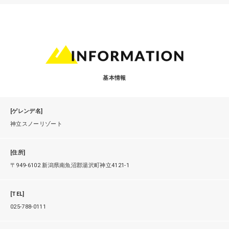
基本情報
[ゲレンデ名]
神立スノーリゾート
[住所]
〒949-6102 新潟県南魚沼郡湯沢町神立4121-1
[TEL]
025-788-0111