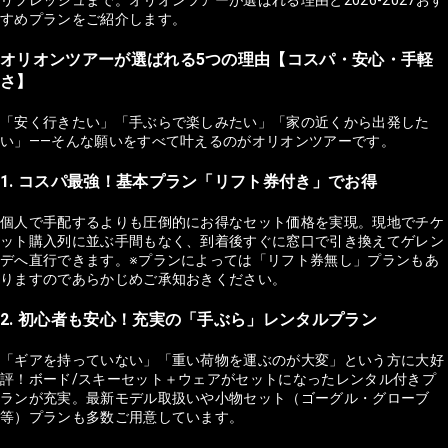
すめプランをご紹介します。
オリオンツアーが選ばれる5つの理由【コスパ・安心・手軽
さ】
「安く行きたい」「手ぶらで楽しみたい」「家の近くから出発した
い」——そんな願いをすべて叶えるのがオリオンツアーです。
1. コスパ最強！基本プラン「リフト券付き」でお得
個人で手配するよりも圧倒的にお得なセット価格を実現。現地でチケ
ット購入列に並ぶ手間もなく、到着後すぐに窓口で引き換えてゲレン
デへ直行できます。※プランによっては「リフト券無し」プランもあ
りますのであらかじめご承知おきください。
2. 初心者も安心！充実の「手ぶら」レンタルプラン
「ギアを持っていない」「重い荷物を運ぶのが大変」という方に大好
評！ボード/スキーセット＋ウェアがセットになったレンタル付きプ
ランが充実。最新モデル取扱いや小物セット（ゴーグル・グローブ
等）プランも多数ご用意しています。