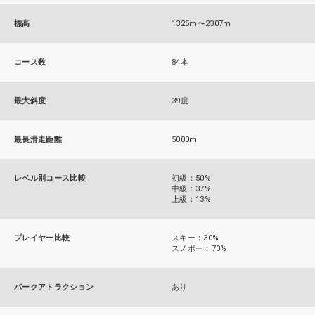
標高
1325m〜2307m
コース数
84本
最大斜度
39度
最長滑走距離
5000m
レベル別コース比較
初級：50%
中級：37%
上級：13%
プレイヤー比較
スキー：30%
スノボー：70%
パークアトラクション
あり