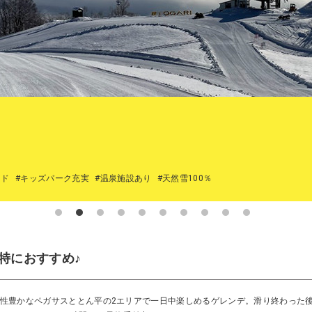
イド
#キッズパーク充実
#温泉施設あり
#天然雪100％
特におすすめ♪
性豊かなペガサスととん平の2エリアで一日中楽しめるゲレンデ。滑り終わった