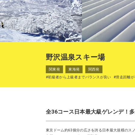
野沢温泉スキー場
関東発
東海発
関西発
#初級者から上級者までバランスが良い
#滑走距離が
全36コース日本最大級ゲレンデ！
東京ドーム約63個分の広さを誇る日本最大規模のス