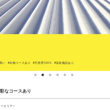
長い
#名物コースあり
#天然雪100％
#温泉施設あり
多彩なコースあり
ノーエリア！