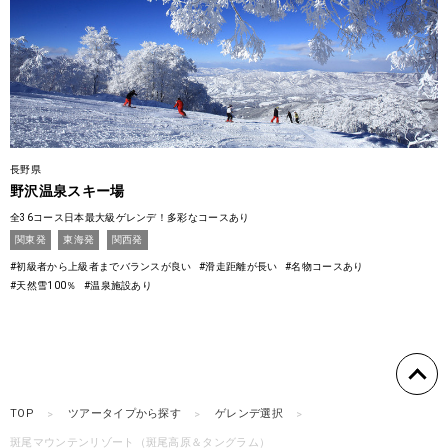
長野県
野沢温泉スキー場
全36コース日本最大級ゲレンデ！多彩なコースあり
関東発
東海発
関西発
#初級者から上級者までバランスが良い
#滑走距離が長い
#名物コースあり
#天然雪100％
#温泉施設あり
TOP
ツアータイプから探す
ゲレンデ選択
斑尾マウンテンリゾート（斑尾高原＆タングラム）