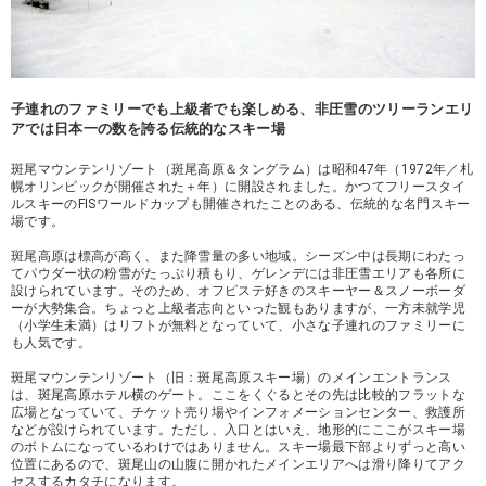
子連れのファミリーでも上級者でも楽しめる、非圧雪のツリーランエリ
アでは日本一の数を誇る伝統的なスキー場
斑尾マウンテンリゾート（斑尾高原＆タングラム）は昭和47年（1972年／札
幌オリンピックが開催された＋年）に開設されました。かつてフリースタイ
ルスキーのFISワールドカップも開催されたことのある、伝統的な名門スキー
場です。
斑尾高原は標高が高く、また降雪量の多い地域。シーズン中は長期にわたっ
てパウダー状の粉雪がたっぷり積もり、ゲレンデには非圧雪エリアも各所に
設けられています。そのため、オフピステ好きのスキーヤー＆スノーボーダ
ーが大勢集合。ちょっと上級者志向といった観もありますが、一方未就学児
（小学生未満）はリフトが無料となっていて、小さな子連れのファミリーに
も人気です。
斑尾マウンテンリゾート（旧：斑尾高原スキー場）のメインエントランス
は、斑尾高原ホテル横のゲート。ここをくぐるとその先は比較的フラットな
広場となっていて、チケット売り場やインフォメーションセンター、救護所
などが設けられています。ただし、入口とはいえ、地形的にここがスキー場
のボトムになっているわけではありません。スキー場最下部よりずっと高い
位置にあるので、斑尾山の山腹に開かれたメインエリアへは滑り降りてアク
セスするカタチになります。