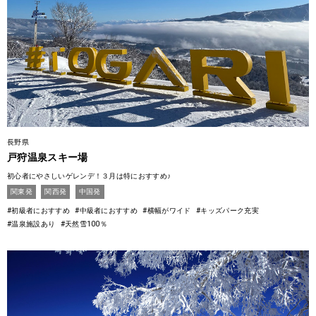
長野県
戸狩温泉スキー場
初心者にやさしいゲレンデ！３月は特におすすめ♪
関東発
関西発
中国発
#初級者におすすめ
#中級者におすすめ
#横幅がワイド
#キッズパーク充実
#温泉施設あり
#天然雪100％