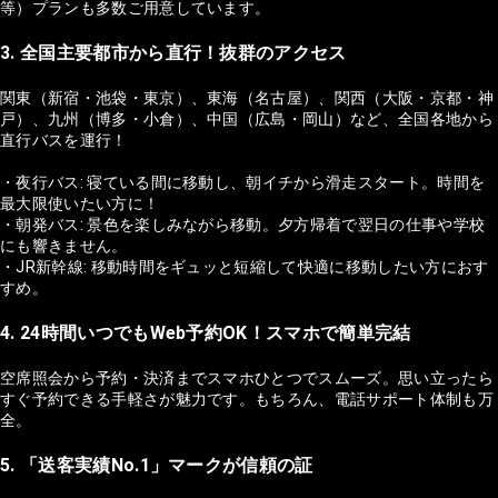
等）プランも多数ご用意しています。
3. 全国主要都市から直行！抜群のアクセス
関東（新宿・池袋・東京）、東海（名古屋）、関西（大阪・京都・神
戸）、九州（博多・小倉）、中国（広島・岡山）など、全国各地から
直行バスを運行！
・夜行バス: 寝ている間に移動し、朝イチから滑走スタート。時間を
最大限使いたい方に！
・朝発バス: 景色を楽しみながら移動。夕方帰着で翌日の仕事や学校
にも響きません。
・JR新幹線: 移動時間をギュッと短縮して快適に移動したい方におす
すめ。
4. 24時間いつでもWeb予約OK！スマホで簡単完結
空席照会から予約・決済までスマホひとつでスムーズ。思い立ったら
すぐ予約できる手軽さが魅力です。もちろん、電話サポート体制も万
全。
5. 「送客実績No.1」マークが信頼の証