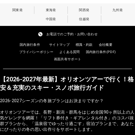
関東発
東海発
関西発
九州発
中国発
信越発
お電話でのご予約・お問い合わせ
国内旅行条件
サイトマップ
標識・約款
会社概要
プライバシーポリシー
よくある質問
国内旅行条件(PDF)
画面共有サポート
【2026-2027年最新】オリオンツアーで行く！格
安＆充実のスキー・スノボ旅行ガイド
2026-2027シーズンの冬旅プランはお決まりですか？
オリオンツアーでは、長野・新潟・群馬をはじめ全国90ヶ所以上の人
気ゲレンデを網羅！「リフト券付き・ギアレンタル付き」のコスパ抜
群プランから、「温泉宿でゆったり過ごす」宿泊プランまで、あなた
にぴったりの冬の思い出作りをサポートします。