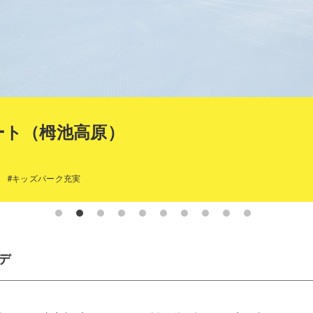
ート（栂池高原）
ド
#キッズパーク充実
デ