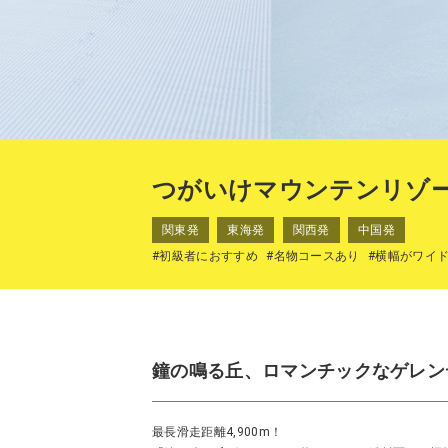
つがいけマウンテンリゾ
関東発
東海発
関西発
中国発
#初級者におすすめ
#名物コースあり
#横幅がワイ
鐘の鳴る丘、ロマンチックなゲレン
最長滑走距離4,900m！