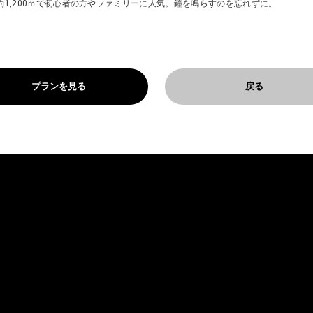
約1,200ｍで初心者の方やファミリーに人気。鐘を鳴らすのを忘れずに。
プランを見る
戻る