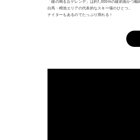
「鐘の鳴る丘ゲレンデ」は約1,000mの緩斜面かつ幅
白馬・栂池エリアの代表的なスキー場のひとつ。
ナイターもあるのでたっぷり滑れる！