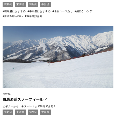
関東発
東海発
関西発
中国発
#初級者におすすめ
#中級者におすすめ
#名物コースあり
#絶景ゲレンデ
#滑走距離が長い
#温泉施設あり
長野県
白馬岩岳スノーフィールド
ビギナーからエキスパートまで満足できる！
関東発
東海発
関西発
中国発