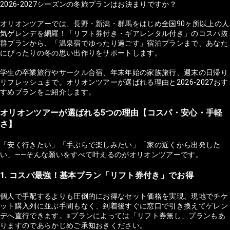
2026-2027シーズンの冬旅プランはお決まりですか？
オリオンツアーでは、長野・新潟・群馬をはじめ全国90ヶ所以上の人
気ゲレンデを網羅！「リフト券付き・ギアレンタル付き」のコスパ抜
群プランから、「温泉宿でゆったり過ごす」宿泊プランまで、あなた
にぴったりの冬の思い出作りをサポートします。
学生の卒業旅行やサークル合宿、年末年始の家族旅行、週末の日帰り
リフレッシュまで。オリオンツアーが選ばれる理由と2026-2027おす
すめプランをご紹介します。
オリオンツアーが選ばれる5つの理由【コスパ・安心・手軽
さ】
「安く行きたい」「手ぶらで楽しみたい」「家の近くから出発した
い」——そんな願いをすべて叶えるのがオリオンツアーです。
1. コスパ最強！基本プラン「リフト券付き」でお得
個人で手配するよりも圧倒的にお得なセット価格を実現。現地でチケ
ット購入列に並ぶ手間もなく、到着後すぐに窓口で引き換えてゲレン
デへ直行できます。※プランによっては「リフト券無し」プランもあ
りますのであらかじめご承知おきください。