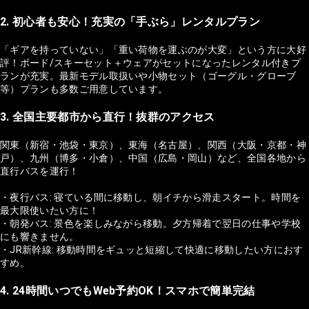
2. 初心者も安心！充実の「手ぶら」レンタルプラン
「ギアを持っていない」「重い荷物を運ぶのが大変」という方に大好
評！ボード/スキーセット＋ウェアがセットになったレンタル付きプ
ランが充実。最新モデル取扱いや小物セット（ゴーグル・グローブ
等）プランも多数ご用意しています。
3. 全国主要都市から直行！抜群のアクセス
関東（新宿・池袋・東京）、東海（名古屋）、関西（大阪・京都・神
戸）、九州（博多・小倉）、中国（広島・岡山）など、全国各地から
直行バスを運行！
・夜行バス: 寝ている間に移動し、朝イチから滑走スタート。時間を
最大限使いたい方に！
・朝発バス: 景色を楽しみながら移動。夕方帰着で翌日の仕事や学校
にも響きません。
・JR新幹線: 移動時間をギュッと短縮して快適に移動したい方におす
すめ。
4. 24時間いつでもWeb予約OK！スマホで簡単完結