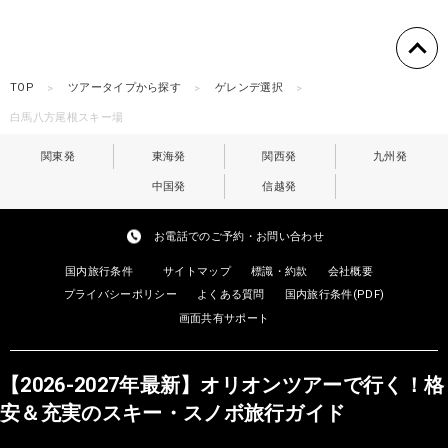
TOP
ツアータイプから探す
ゲレンデ選択
白馬八方尾根スキー場
関東発
東海発
関西発
九州発
中国発
信越発
お電話でのご予約・お問い合わせ
国内旅行条件
サイトマップ
標識・約款
会社概要
プライバシーポリシー
よくある質問
国内旅行条件(PDF)
画面共有サポート
【2026-2027年最新】オリオンツアーで行く！格
安＆充実のスキー・スノボ旅行ガイド