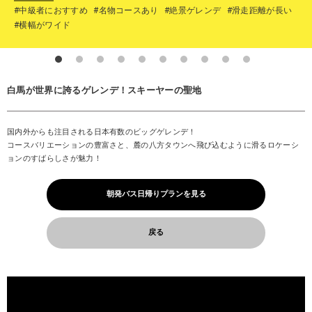
#中級者におすすめ
#名物コースあり
#絶景ゲレンデ
#滑走距離が長い
#横幅がワイド
白馬が世界に誇るゲレンデ！スキーヤーの聖地
国内外からも注目される日本有数のビッグゲレンデ！
コースバリエーションの豊富さと、麓の八方タウンへ飛び込むように滑るロケーシ
ョンのすばらしさが魅力！
朝発バス日帰りプランを見る
戻る