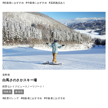
#初級者におすすめ
#中級者におすすめ
#温泉施設あり
長野県
白馬さのさかスキー場
絶景なレイクビュースノーリゾート！
関東発
東海発
#絶景ゲレンデ
#初級者におすすめ
#中級者におすすめ