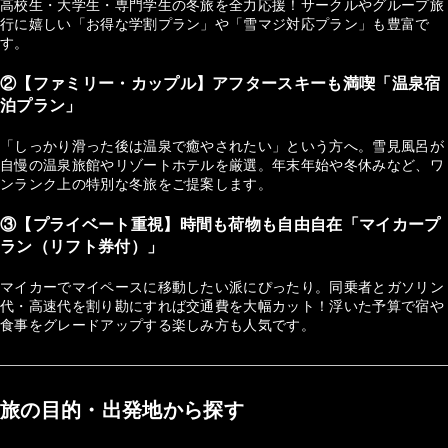
高校生・大学生・専門学生の冬旅を全力応援！サークルやグループ旅
行に嬉しい「お得な学割プラン」や「雪マジ対応プラン」も豊富で
す。
②【ファミリー・カップル】アフタースキーも満喫「温泉宿
泊プラン」
「しっかり滑った後は温泉で癒やされたい」という方へ。雪見風呂が
自慢の温泉旅館やリゾートホテルを厳選。年末年始や冬休みなど、ワ
ンランク上の特別な冬旅をご提案します。
③【プライベート重視】時間も荷物も自由自在「マイカープ
ラン（リフト券付）」
マイカーでマイペースに移動したい派にぴったり。同乗者とガソリン
代・高速代を割り勘にすれば交通費を大幅カット！浮いた予算で宿や
食事をグレードアップする楽しみ方も人気です。
旅の目的・出発地から探す