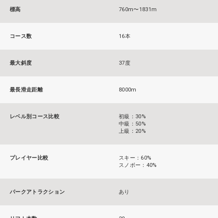
標高
760m〜1831m
コース数
16本
最大斜度
37度
最長滑走距離
8000m
レベル別コース比較
初級：30%
中級：50%
上級：20%
プレイヤー比較
スキー：60%
スノボー：40%
パークアトラクション
あり