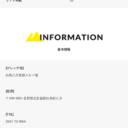
リフト本数
20
基本情報
[ゲレンデ名]
白馬八方尾根スキー場
[住所]
〒399-9301 長野県北安曇郡白馬村八方
[TEL]
0261-72-3066