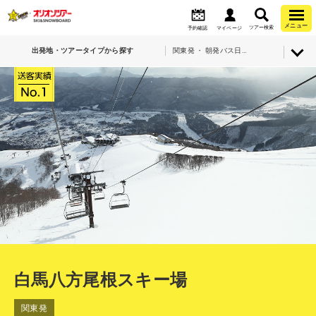
メニュー
ツアー検索
予約確認
マイページ
出発地・ツアータイプから探す
関東発 ・ 朝発バス日帰り・白馬八方尾根スキー場
白馬八方尾根スキー場
関東発