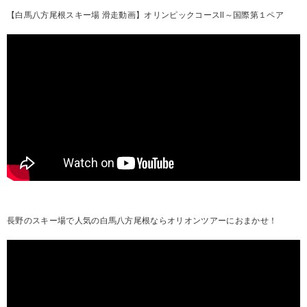
【白馬八方尾根スキー場 滑走動画】オリンピックコースⅡ～国際第１ペア
長野のスキー場で人気の白馬八方尾根ならオリオンツアーにおまかせ！