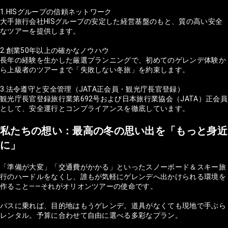
1.HISグループの信頼ネットワーク
大手旅行会社HISグループの安定した経営基盤のもと、質の高い安全
なツアーを提供します。
2.創業50年以上の確かなノウハウ
長年の経験を生かした厳選プランニングで、初めてのゲレンデ体験か
ら上級者のツアーまで「失敗しない冬旅」を約束します。
3.法令遵守と安全管理（JATA正会員・観光庁長官登録）
観光庁長官登録旅行業第692号および日本旅行業協会（JATA）正会員
として、安全運行とコンプライアンスを徹底しています。
私たちの想い：最高の冬の思い出を「もっと身近
に」
「準備が大変」「交通費がかかる」といったスノーボード＆スキー旅
行のハードルをなくし、誰もが気軽にゲレンデへ出かけられる環境を
作ること——それがオリオンツアーの使命です。
バスに乗れば、目的地はもうゲレンデ。道具がなくても現地で手ぶら
レンタル。予算に合わせて自由に選べる多彩なプラン。