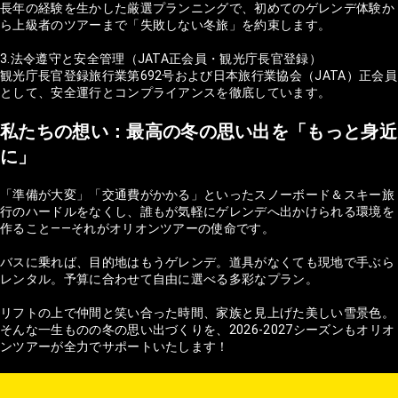
長年の経験を生かした厳選プランニングで、初めてのゲレンデ体験か
ら上級者のツアーまで「失敗しない冬旅」を約束します。
3.法令遵守と安全管理（JATA正会員・観光庁長官登録）
観光庁長官登録旅行業第692号および日本旅行業協会（JATA）正会員
として、安全運行とコンプライアンスを徹底しています。
私たちの想い：最高の冬の思い出を「もっと身近
に」
「準備が大変」「交通費がかかる」といったスノーボード＆スキー旅
行のハードルをなくし、誰もが気軽にゲレンデへ出かけられる環境を
作ること——それがオリオンツアーの使命です。
バスに乗れば、目的地はもうゲレンデ。道具がなくても現地で手ぶら
レンタル。予算に合わせて自由に選べる多彩なプラン。
リフトの上で仲間と笑い合った時間、家族と見上げた美しい雪景色。
そんな一生ものの冬の思い出づくりを、2026-2027シーズンもオリオ
ンツアーが全力でサポートいたします！