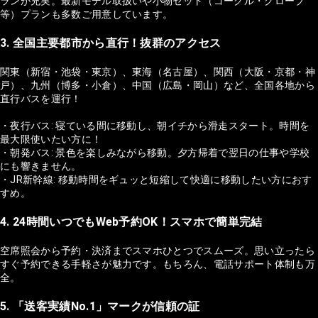
ランが充実。最新モデル取扱いや小物セット（ゴーグル・グローブ
等）プランも多数ご用意しています。
3. 全国主要都市から直行！抜群のアクセス
関東（新宿・池袋・東京）、東海（名古屋）、関西（大阪・京都・神
戸）、九州（博多・小倉）、中国（広島・岡山）など、全国各地から
直行バスを運行！
・夜行バス: 寝ている間に移動し、朝イチから滑走スタート。時間を
最大限使いたい方に！
・朝発バス: 景色を楽しみながら移動。夕方帰着で翌日の仕事や学校
にも響きません。
・JR新幹線: 移動時間をギュッと短縮して快適に移動したい方におす
すめ。
4. 24時間いつでもWeb予約OK！スマホで簡単完結
空席照会から予約・決済までスマホひとつでスムーズ。思い立ったら
すぐ予約できる手軽さが魅力です。もちろん、電話サポート体制も万
全。
5. 「送客実績No.1」マークが信頼の証