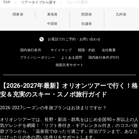
TOP
ツアータイプから探す
ゲレンデ選択
関東発
東海発
関西発
九州発
中国発
信越発
お電話でのご予約・お問い合わせ
国内旅行条件
サイトマップ
標識・約款
会社概要
プライバシーポリシー
よくある質問
国内旅行条件(PDF)
画面共有サポート
【2026-2027年最新】オリオンツアーで行く！格
安＆充実のスキー・スノボ旅行ガイド
2026-2027シーズンの冬旅プランはお決まりですか？
オリオンツアーでは、長野・新潟・群馬をはじめ全国90ヶ所以上の人
気ゲレンデを網羅！「リフト券付き・ギアレンタル付き」のコスパ抜
群プランから、「温泉宿でゆったり過ごす」宿泊プランまで、あなた
にぴったりの冬の思い出作りをサポートします。