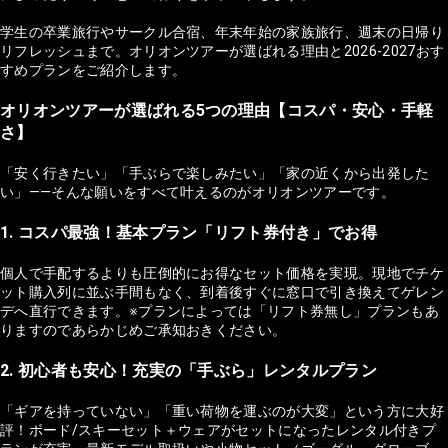
学生の卒業旅行やサークル合宿、年末年始の家族旅行、週末の日帰り
リフレッシュまで。オリオンツアーが選ばれる理由と2026-2027おす
すめプランをご紹介します。
オリオンツアーが選ばれる5つの理由【コスパ・安心・手軽
さ】
「安く行きたい」「手ぶらで楽しみたい」「家の近くから出発した
い」——そんな願いをすべて叶えるのがオリオンツアーです。
1. コスパ最強！基本プラン「リフト券付き」でお得
個人で手配するよりも圧倒的にお得なセット価格を実現。現地でチケ
ット購入列に並ぶ手間もなく、到着後すぐに窓口で引き換えてゲレン
デへ直行できます。※プランによっては「リフト券無し」プランもあ
りますのであらかじめご承知おきください。
2. 初心者も安心！充実の「手ぶら」レンタルプラン
「ギアを持っていない」「重い荷物を運ぶのが大変」という方に大好
評！ボード/スキーセット＋ウェアがセットになったレンタル付きプ