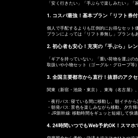
「安く行きたい」「手ぶらで楽しみたい」「
1. コスパ最強！基本プラン「リフト券
個人で手配するよりも圧倒的にお得なセット
プランによっては「リフト券無し」プランも
2. 初心者も安心！充実の「手ぶら」レ
「ギアを持っていない」「重い荷物を運ぶの
取扱いや小物セット（ゴーグル・グローブ等
3. 全国主要都市から直行！抜群のアク
関東（新宿・池袋・東京）、東海（名古屋）
・夜行バス: 寝ている間に移動し、朝イチか
・朝発バス: 景色を楽しみながら移動。夕方
・JR新幹線: 移動時間をギュッと短縮して快
4. 24時間いつでもWeb予約OK！スマ
空席照会から予約・決済までスマホひとつで