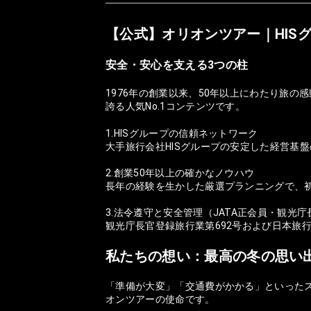
【公式】オリオンツアー｜HIS
安全・安心を支える3つの柱
1976年の創業以来、50年以上にわたり旅
誇る人気No.1コンテンツです。
1.HISグループの信頼ネットワーク
大手旅行会社HISグループの安定した経営基
2.創業50年以上の確かなノウハウ
長年の経験を生かした厳選プランニングで、
3.法令遵守と安全管理（JATA正会員・観光
観光庁長官登録旅行業第692号および日本旅
私たちの想い：最高の冬の思い
「準備が大変」「交通費がかかる」といった
オンツアーの使命です。