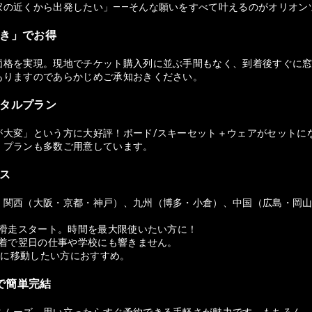
家の近くから出発したい」——そんな願いをすべて叶えるのがオリオン
付き」でお得
価格を実現。現地でチケット購入列に並ぶ手間もなく、到着後すぐに窓
ありますのであらかじめご承知おきください。
ンタルプラン
が大変」という方に大好評！ボード/スキーセット＋ウェアがセットに
）プランも多数ご用意しています。
セス
、関西（大阪・京都・神戸）、九州（博多・小倉）、中国（広島・岡
ら滑走スタート。時間を最大限使いたい方に！
帰着で翌日の仕事や学校にも響きません。
適に移動したい方におすすめ。
ホで簡単完結
スムーズ。思い立ったらすぐ予約できる手軽さが魅力です。もちろん