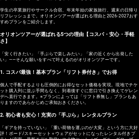
学生の卒業旅行やサークル合宿、年末年始の家族旅行、週末の日帰り
リフレッシュまで。オリオンツアーが選ばれる理由と2026-2027おす
すめプランをご紹介します。
オリオンツアーが選ばれる5つの理由【コスパ・安心・手軽
さ】
「安く行きたい」「手ぶらで楽しみたい」「家の近くから出発した
い」——そんな願いをすべて叶えるのがオリオンツアーです。
1. コスパ最強！基本プラン「リフト券付き」でお得
個人で手配するよりも圧倒的にお得なセット価格を実現。現地でチケ
ット購入列に並ぶ手間もなく、到着後すぐに窓口で引き換えてゲレン
デへ直行できます。※プランによっては「リフト券無し」プランもあ
りますのであらかじめご承知おきください。
2. 初心者も安心！充実の「手ぶら」レンタルプラン
「ギアを持っていない」「重い荷物を運ぶのが大変」という方に大好
評！ボード/スキーセット＋ウェアがセットになったレンタル付きプ