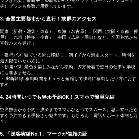
ランが充実。最新モデル取扱いや小物セット（ゴーグル・グローブ
等）プランも多数ご用意しています。
3. 全国主要都市から直行！抜群のアクセス
関東（新宿・池袋・東京）、東海（名古屋）、関西（大阪・京都・神
戸）、九州（博多・小倉）、中国（広島・岡山）など、全国各地から
直行バスを運行！
・夜行バス: 寝ている間に移動し、朝イチから滑走スタート。時間を
最大限使いたい方に！
・朝発バス: 景色を楽しみながら移動。夕方帰着で翌日の仕事や学校
にも響きません。
・JR新幹線: 移動時間をギュッと短縮して快適に移動したい方におす
すめ。
4. 24時間いつでもWeb予約OK！スマホで簡単完結
空席照会から予約・決済までスマホひとつでスムーズ。思い立ったら
すぐ予約できる手軽さが魅力です。もちろん、電話サポート体制も万
全。
5. 「送客実績No.1」マークが信頼の証