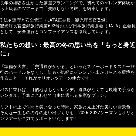
長年の経験を生かした厳選プランニングで、初めてのゲレンデ体験か
ら上級者のツアーまで「失敗しない冬旅」を約束します。
3.法令遵守と安全管理（JATA正会員・観光庁長官登録）
観光庁長官登録旅行業第692号および日本旅行業協会（JATA）正会員
として、安全運行とコンプライアンスを徹底しています。
私たちの想い：最高の冬の思い出を「もっと身近
に」
「準備が大変」「交通費がかかる」といったスノーボード＆スキー旅
行のハードルをなくし、誰もが気軽にゲレンデへ出かけられる環境を
作ること——それがオリオンツアーの使命です。
バスに乗れば、目的地はもうゲレンデ。道具がなくても現地で手ぶら
レンタル。予算に合わせて自由に選べる多彩なプラン。
リフトの上で仲間と笑い合った時間、家族と見上げた美しい雪景色。
そんな一生ものの冬の思い出づくりを、2026-2027シーズンもオリオ
ンツアーが全力でサポートいたします！