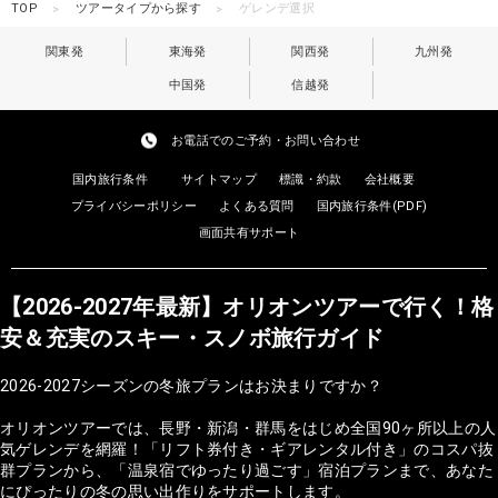
TOP
ツアータイプから探す
ゲレンデ選択
関東発
東海発
関西発
九州発
中国発
信越発
お電話でのご予約・お問い合わせ
国内旅行条件
サイトマップ
標識・約款
会社概要
プライバシーポリシー
よくある質問
国内旅行条件(PDF)
画面共有サポート
【2026-2027年最新】オリオンツアーで行く！格
安＆充実のスキー・スノボ旅行ガイド
2026-2027シーズンの冬旅プランはお決まりですか？
オリオンツアーでは、長野・新潟・群馬をはじめ全国90ヶ所以上の人
気ゲレンデを網羅！「リフト券付き・ギアレンタル付き」のコスパ抜
群プランから、「温泉宿でゆったり過ごす」宿泊プランまで、あなた
にぴったりの冬の思い出作りをサポートします。