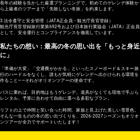
長年の経験を生かした厳選プランニングで、初めてのゲレンデ体験か
ら上級者のツアーまで「失敗しない冬旅」を約束します。
3.法令遵守と安全管理（JATA正会員・観光庁長官登録）
観光庁長官登録旅行業第692号および日本旅行業協会（JATA）正会員
として、安全運行とコンプライアンスを徹底しています。
私たちの想い：最高の冬の思い出を「もっと身近
に」
「準備が大変」「交通費がかかる」といったスノーボード＆スキー旅
行のハードルをなくし、誰もが気軽にゲレンデへ出かけられる環境を
作ること——それがオリオンツアーの使命です。
バスに乗れば、目的地はもうゲレンデ。道具がなくても現地で手ぶら
レンタル。予算に合わせて自由に選べる多彩なプラン。
リフトの上で仲間と笑い合った時間、家族と見上げた美しい雪景色。
そんな一生ものの冬の思い出づくりを、2026-2027シーズンもオリオ
ンツアーが全力でサポートいたします！