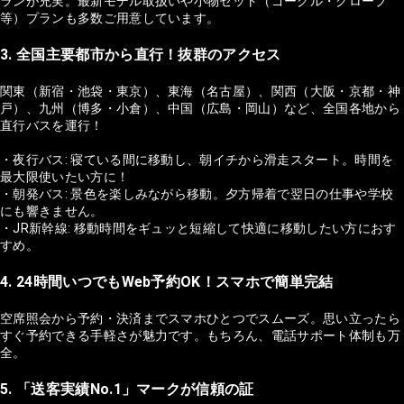
ランが充実。最新モデル取扱いや小物セット（ゴーグル・グローブ
等）プランも多数ご用意しています。
3. 全国主要都市から直行！抜群のアクセス
関東（新宿・池袋・東京）、東海（名古屋）、関西（大阪・京都・神
戸）、九州（博多・小倉）、中国（広島・岡山）など、全国各地から
直行バスを運行！
・夜行バス: 寝ている間に移動し、朝イチから滑走スタート。時間を
最大限使いたい方に！
・朝発バス: 景色を楽しみながら移動。夕方帰着で翌日の仕事や学校
にも響きません。
・JR新幹線: 移動時間をギュッと短縮して快適に移動したい方におす
すめ。
4. 24時間いつでもWeb予約OK！スマホで簡単完結
空席照会から予約・決済までスマホひとつでスムーズ。思い立ったら
すぐ予約できる手軽さが魅力です。もちろん、電話サポート体制も万
全。
5. 「送客実績No.1」マークが信頼の証