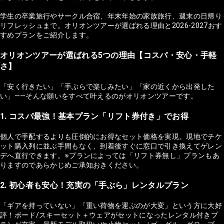
学生の卒業旅行やサークル合宿、年末年始の家族旅行、週末の日帰り
リフレッシュまで。オリオンツアーが選ばれる理由と2026-2027おす
すめプランをご紹介します。
オリオンツアーが選ばれる5つの理由【コスパ・安心・手軽
さ】
「安く行きたい」「手ぶらで楽しみたい」「家の近くから出発した
い」——そんな願いをすべて叶えるのがオリオンツアーです。
1. コスパ最強！基本プラン「リフト券付き」でお得
個人で手配するよりも圧倒的にお得なセット価格を実現。現地でチケ
ット購入列に並ぶ手間もなく、到着後すぐに窓口で引き換えてゲレン
デへ直行できます。※プランによっては「リフト券無し」プランもあ
りますのであらかじめご承知おきください。
2. 初心者も安心！充実の「手ぶら」レンタルプラン
「ギアを持っていない」「重い荷物を運ぶのが大変」という方に大好
評！ボード/スキーセット＋ウェアがセットになったレンタル付きプ