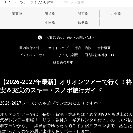
TOP
ツアータイプから探す
ゲレンデ選択
関東発
東海発
関西発
九州発
中国発
信越発
お電話でのご予約・お問い合わせ
国内旅行条件
サイトマップ
標識・約款
会社概要
プライバシーポリシー
よくある質問
国内旅行条件(PDF)
画面共有サポート
【2026-2027年最新】オリオンツアーで行く！格
安＆充実のスキー・スノボ旅行ガイド
2026-2027シーズンの冬旅プランはお決まりですか？
オリオンツアーでは、長野・新潟・群馬をはじめ全国90ヶ所以上の人
気ゲレンデを網羅！「リフト券付き・ギアレンタル付き」のコスパ抜
群プランから、「温泉宿でゆったり過ごす」宿泊プランまで、あなた
にぴったりの冬の思い出作りをサポートします。