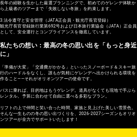
長年の経験を生かした厳選プランニングで、初めてのゲレンデ体験か
ら上級者のツアーまで「失敗しない冬旅」を約束します。
3.法令遵守と安全管理（JATA正会員・観光庁長官登録）
観光庁長官登録旅行業第692号および日本旅行業協会（JATA）正会員
として、安全運行とコンプライアンスを徹底しています。
私たちの想い：最高の冬の思い出を「もっと身近
に」
「準備が大変」「交通費がかかる」といったスノーボード＆スキー旅
行のハードルをなくし、誰もが気軽にゲレンデへ出かけられる環境を
作ること——それがオリオンツアーの使命です。
バスに乗れば、目的地はもうゲレンデ。道具がなくても現地で手ぶら
レンタル。予算に合わせて自由に選べる多彩なプラン。
リフトの上で仲間と笑い合った時間、家族と見上げた美しい雪景色。
そんな一生ものの冬の思い出づくりを、2026-2027シーズンもオリオ
ンツアーが全力でサポートいたします！