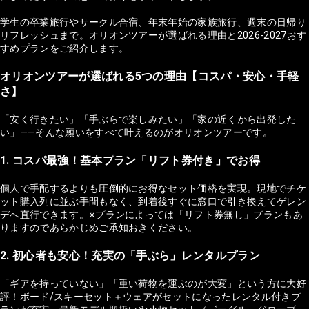
学生の卒業旅行やサークル合宿、年末年始の家族旅行、週末の日帰り
リフレッシュまで。オリオンツアーが選ばれる理由と2026-2027おす
すめプランをご紹介します。
オリオンツアーが選ばれる5つの理由【コスパ・安心・手軽
さ】
「安く行きたい」「手ぶらで楽しみたい」「家の近くから出発した
い」——そんな願いをすべて叶えるのがオリオンツアーです。
1. コスパ最強！基本プラン「リフト券付き」でお得
個人で手配するよりも圧倒的にお得なセット価格を実現。現地でチケ
ット購入列に並ぶ手間もなく、到着後すぐに窓口で引き換えてゲレン
デへ直行できます。※プランによっては「リフト券無し」プランもあ
りますのであらかじめご承知おきください。
2. 初心者も安心！充実の「手ぶら」レンタルプラン
「ギアを持っていない」「重い荷物を運ぶのが大変」という方に大好
評！ボード/スキーセット＋ウェアがセットになったレンタル付きプ