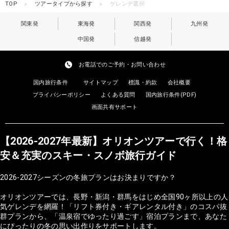
TOP
ツアータイプから探す
ゲレンデ選択
関東発
東海発
関西発
九州発
中国発
信越発
お電話でのご予約・お問い合わせ
国内旅行条件
サイトマップ
標識・約款
会社概要
プライバシーポリシー
よくある質問
国内旅行条件(PDF)
画面共有サポート
【2026-2027年最新】オリオンツアーで行く！格
安＆充実のスキー・スノボ旅行ガイド
2026-2027シーズンの冬旅プランはお決まりですか？
オリオンツアーでは、長野・新潟・群馬をはじめ全国90ヶ所以上の人
気ゲレンデを網羅！「リフト券付き・ギアレンタル付き」のコスパ抜
群プランから、「温泉宿でゆったり過ごす」宿泊プランまで、あなた
にぴったりの冬の思い出作りをサポートします。