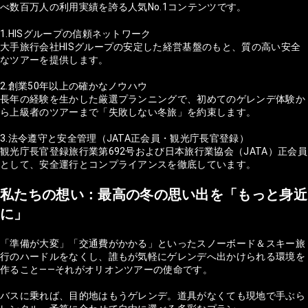
べ数百万人の利用実績を誇る人気No.1コンテンツです。
1.HISグループの信頼ネットワーク
大手旅行会社HISグループの安定した経営基盤のもと、質の高い安全
なツアーを提供します。
2.創業50年以上の確かなノウハウ
長年の経験を生かした厳選プランニングで、初めてのゲレンデ体験か
ら上級者のツアーまで「失敗しない冬旅」を約束します。
3.法令遵守と安全管理（JATA正会員・観光庁長官登録）
観光庁長官登録旅行業第692号および日本旅行業協会（JATA）正会員
として、安全運行とコンプライアンスを徹底しています。
私たちの想い：最高の冬の思い出を「もっと身近
に」
「準備が大変」「交通費がかかる」といったスノーボード＆スキー旅
行のハードルをなくし、誰もが気軽にゲレンデへ出かけられる環境を
作ること——それがオリオンツアーの使命です。
バスに乗れば、目的地はもうゲレンデ。道具がなくても現地で手ぶら