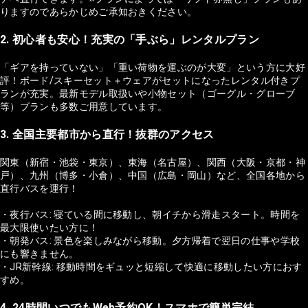
りますのであらかじめご承知おきください。
2. 初心者も安心！充実の「手ぶら」レンタルプラン
「ギアを持っていない」「重い荷物を運ぶのが大変」という方に大好
評！ボード/スキーセット＋ウェアがセットになったレンタル付きプ
ランが充実。最新モデル取扱いや小物セット（ゴーグル・グローブ
等）プランも多数ご用意しています。
3. 全国主要都市から直行！抜群のアクセス
関東（新宿・池袋・東京）、東海（名古屋）、関西（大阪・京都・神
戸）、九州（博多・小倉）、中国（広島・岡山）など、全国各地から
直行バスを運行！
・夜行バス: 寝ている間に移動し、朝イチから滑走スタート。時間を
最大限使いたい方に！
・朝発バス: 景色を楽しみながら移動。夕方帰着で翌日の仕事や学校
にも響きません。
・JR新幹線: 移動時間をギュッと短縮して快適に移動したい方におす
すめ。
4. 24時間いつでもWeb予約OK！スマホで簡単完結