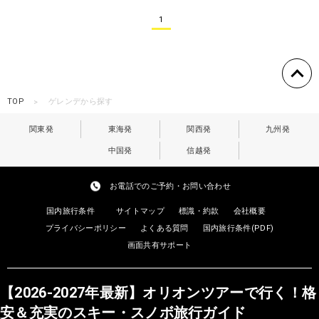
1
TOP
ゲレンデから探す
関東発
東海発
関西発
九州発
中国発
信越発
お電話でのご予約・お問い合わせ
国内旅行条件
サイトマップ
標識・約款
会社概要
プライバシーポリシー
よくある質問
国内旅行条件(PDF)
画面共有サポート
【2026-2027年最新】オリオンツアーで行く！格
安＆充実のスキー・スノボ旅行ガイド