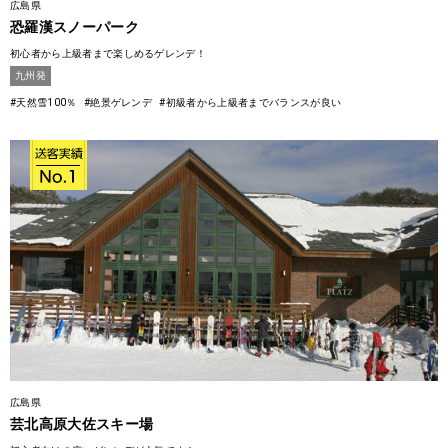
広島県
恐羅漢スノーパーク
初心者から上級者まで楽しめるゲレンデ！
九州発
#天然雪100％
#絶景ゲレンデ
#初級者から上級者までバランスが良い
広島県
芸北高原大佐スキー場