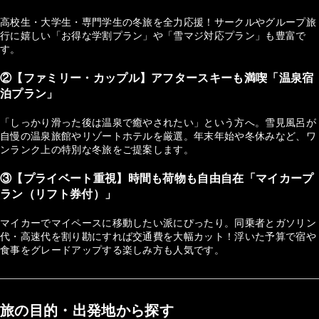
高校生・大学生・専門学生の冬旅を全力応援！サークルやグループ旅
行に嬉しい「お得な学割プラン」や「雪マジ対応プラン」も豊富で
す。
②【ファミリー・カップル】アフタースキーも満喫「温泉宿
泊プラン」
「しっかり滑った後は温泉で癒やされたい」という方へ。雪見風呂が
自慢の温泉旅館やリゾートホテルを厳選。年末年始や冬休みなど、ワ
ンランク上の特別な冬旅をご提案します。
③【プライベート重視】時間も荷物も自由自在「マイカープ
ラン（リフト券付）」
マイカーでマイペースに移動したい派にぴったり。同乗者とガソリン
代・高速代を割り勘にすれば交通費を大幅カット！浮いた予算で宿や
食事をグレードアップする楽しみ方も人気です。
旅の目的・出発地から探す