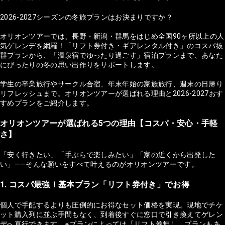
2026-2027シーズンの冬旅プランはお決まりですか？
オリオンツアーでは、長野・新潟・群馬をはじめ全国90ヶ所以上の人
気ゲレンデを網羅！「リフト券付き・ギアレンタル付き」のコスパ抜
群プランから、「温泉宿でゆったり過ごす」宿泊プランまで、あなた
にぴったりの冬の思い出作りをサポートします。
学生の卒業旅行やサークル合宿、年末年始の家族旅行、週末の日帰り
リフレッシュまで。オリオンツアーが選ばれる理由と2026-2027おす
すめプランをご紹介します。
オリオンツアーが選ばれる5つの理由【コスパ・安心・手軽
さ】
「安く行きたい」「手ぶらで楽しみたい」「家の近くから出発した
い」——そんな願いをすべて叶えるのがオリオンツアーです。
1. コスパ最強！基本プラン「リフト券付き」でお得
個人で手配するよりも圧倒的にお得なセット価格を実現。現地でチケ
ット購入列に並ぶ手間もなく、到着後すぐに窓口で引き換えてゲレン
デへ直行できます。※プランによっては「リフト券無し」プランもあ