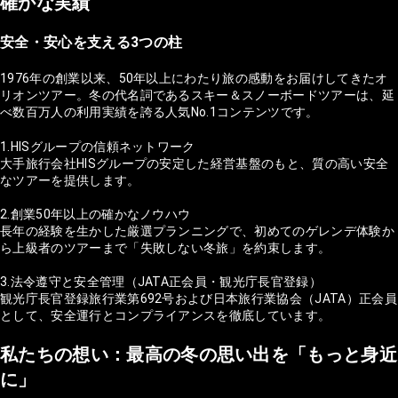
確かな実績
安全・安心を支える3つの柱
1976年の創業以来、50年以上にわたり旅の感動をお届けしてきたオ
リオンツアー。冬の代名詞であるスキー＆スノーボードツアーは、延
べ数百万人の利用実績を誇る人気No.1コンテンツです。
1.HISグループの信頼ネットワーク
大手旅行会社HISグループの安定した経営基盤のもと、質の高い安全
なツアーを提供します。
2.創業50年以上の確かなノウハウ
長年の経験を生かした厳選プランニングで、初めてのゲレンデ体験か
ら上級者のツアーまで「失敗しない冬旅」を約束します。
3.法令遵守と安全管理（JATA正会員・観光庁長官登録）
観光庁長官登録旅行業第692号および日本旅行業協会（JATA）正会員
として、安全運行とコンプライアンスを徹底しています。
私たちの想い：最高の冬の思い出を「もっと身近
に」