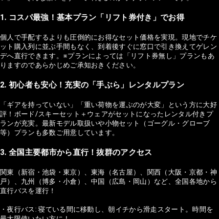
1. コスパ最強！基本プラン「リフト券付き」でお得
個人で手配するよりも圧倒的にお得なセット価格を実現。現地でチケ
ット購入列に並ぶ手間もなく、到着後すぐに窓口で引き換えてゲレン
デへ直行できます。※プランによっては「リフト券無し」プランもあ
りますのであらかじめご承知おきください。
2. 初心者も安心！充実の「手ぶら」レンタルプラン
「ギアを持っていない」「重い荷物を運ぶのが大変」という方に大好
評！ボード/スキーセット＋ウェアがセットになったレンタル付きプ
ランが充実。最新モデル取扱いや小物セット（ゴーグル・グローブ
等）プランも多数ご用意しています。
3. 全国主要都市から直行！抜群のアクセス
関東（新宿・池袋・東京）、東海（名古屋）、関西（大阪・京都・神
戸）、九州（博多・小倉）、中国（広島・岡山）など、全国各地から
直行バスを運行！
・夜行バス: 寝ている間に移動し、朝イチから滑走スタート。時間を
最大限使いたい方に！