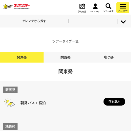
メニュー
ツアー検索
予約確認
マイページ
ゲレンデから探す
ツアータイプ一覧
関東発
関西発
宿のみ
関東発
新宿発
宿を選ぶ
朝発バス＋宿泊
池袋発