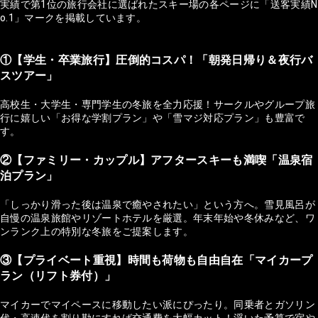
実績で第1位の旅行会社に選ばれたスキー場の各ページに「送客実績N
o.1」マークを掲載しています。
①【学生・卒業旅行】圧倒的コスパ！「朝発日帰り＆夜行バ
スツアー」
高校生・大学生・専門学生の冬旅を全力応援！サークルやグループ旅
行に嬉しい「お得な学割プラン」や「雪マジ対応プラン」も豊富で
す。
②【ファミリー・カップル】アフタースキーも満喫「温泉宿
泊プラン」
「しっかり滑った後は温泉で癒やされたい」という方へ。雪見風呂が
自慢の温泉旅館やリゾートホテルを厳選。年末年始や冬休みなど、ワ
ンランク上の特別な冬旅をご提案します。
③【プライベート重視】時間も荷物も自由自在「マイカープ
ラン（リフト券付）」
マイカーでマイペースに移動したい派にぴったり。同乗者とガソリン
代・高速代を割り勘にすれば交通費を大幅カット！浮いた予算で宿や