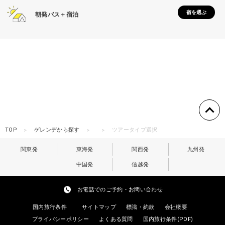
宿を選ぶ
朝発バス＋宿泊
TOP
ゲレンデから探す
ツアータイプ選択
関東発
東海発
関西発
九州発
中国発
信越発
お電話でのご予約・お問い合わせ
国内旅行条件
サイトマップ
標識・約款
会社概要
プライバシーポリシー
よくある質問
国内旅行条件(PDF)