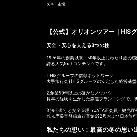
スキー市場
【公式】オリオンツアー｜HIS
安全・安心を支える3つの柱
1976年の創業以来、50年以上にわたり旅
誇る人気No.1コンテンツです。
1.HISグループの信頼ネットワーク
大手旅行会社HISグループの安定した経営基
2.創業50年以上の確かなノウハウ
長年の経験を生かした厳選プランニングで、
3.法令遵守と安全管理（JATA正会員・観光
観光庁長官登録旅行業第692号および日本旅
私たちの想い：最高の冬の思い