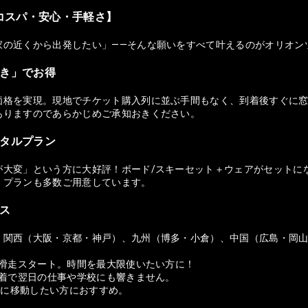
コスパ・安心・手軽さ】
家の近くから出発したい」——そんな願いをすべて叶えるのがオリオン
付き」でお得
価格を実現。現地でチケット購入列に並ぶ手間もなく、到着後すぐに窓
ありますのであらかじめご承知おきください。
ンタルプラン
が大変」という方に大好評！ボード/スキーセット＋ウェアがセットに
）プランも多数ご用意しています。
セス
、関西（大阪・京都・神戸）、九州（博多・小倉）、中国（広島・岡
ら滑走スタート。時間を最大限使いたい方に！
帰着で翌日の仕事や学校にも響きません。
適に移動したい方におすすめ。