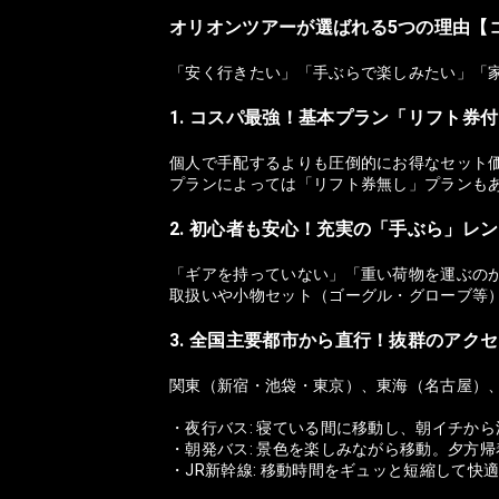
オリオンツアーが選ばれる5つの理由【
「安く行きたい」「手ぶらで楽しみたい」「
1. コスパ最強！基本プラン「リフト券
個人で手配するよりも圧倒的にお得なセット
プランによっては「リフト券無し」プランも
2. 初心者も安心！充実の「手ぶら」レ
「ギアを持っていない」「重い荷物を運ぶの
取扱いや小物セット（ゴーグル・グローブ等
3. 全国主要都市から直行！抜群のアク
関東（新宿・池袋・東京）、東海（名古屋）
・夜行バス: 寝ている間に移動し、朝イチか
・朝発バス: 景色を楽しみながら移動。夕方
・JR新幹線: 移動時間をギュッと短縮して快