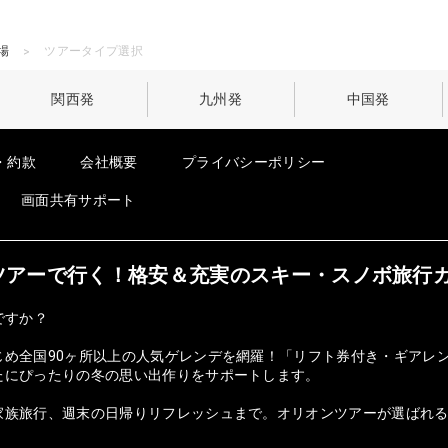
場
ツアータイプ選択
関西発
九州発
中国発
・約款
会社概要
プライバシーポリシー
画面共有サポート
オンツアーで行く！格安＆充実のスキー・スノボ旅行
ですか？
じめ全国90ヶ所以上の人気ゲレンデを網羅！「リフト券付き・ギアレ
たにぴったりの冬の思い出作りをサポートします。
族旅行、週末の日帰りリフレッシュまで。オリオンツアーが選ばれる理由