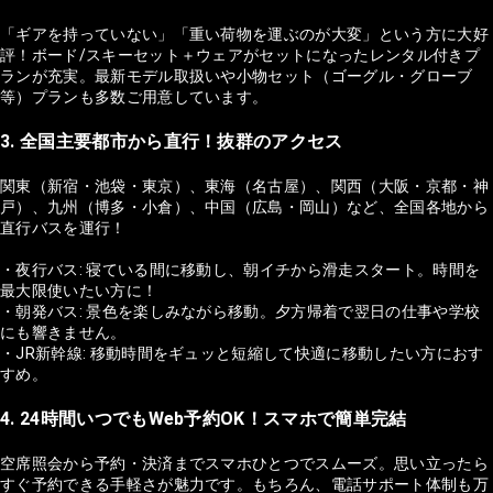
「ギアを持っていない」「重い荷物を運ぶのが大変」という方に大好
評！ボード/スキーセット＋ウェアがセットになったレンタル付きプ
ランが充実。最新モデル取扱いや小物セット（ゴーグル・グローブ
等）プランも多数ご用意しています。
3. 全国主要都市から直行！抜群のアクセス
関東（新宿・池袋・東京）、東海（名古屋）、関西（大阪・京都・神
戸）、九州（博多・小倉）、中国（広島・岡山）など、全国各地から
直行バスを運行！
・夜行バス: 寝ている間に移動し、朝イチから滑走スタート。時間を
最大限使いたい方に！
・朝発バス: 景色を楽しみながら移動。夕方帰着で翌日の仕事や学校
にも響きません。
・JR新幹線: 移動時間をギュッと短縮して快適に移動したい方におす
すめ。
4. 24時間いつでもWeb予約OK！スマホで簡単完結
空席照会から予約・決済までスマホひとつでスムーズ。思い立ったら
すぐ予約できる手軽さが魅力です。もちろん、電話サポート体制も万