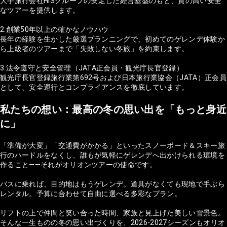
大手旅行会社HISグループの安定した経営基盤のもと、質の高い安全
なツアーを提供します。
2.創業50年以上の確かなノウハウ
長年の経験を生かした厳選プランニングで、初めてのゲレンデ体験か
ら上級者のツアーまで「失敗しない冬旅」を約束します。
3.法令遵守と安全管理（JATA正会員・観光庁長官登録）
観光庁長官登録旅行業第692号および日本旅行業協会（JATA）正会員
として、安全運行とコンプライアンスを徹底しています。
私たちの想い：最高の冬の思い出を「もっと身近
に」
「準備が大変」「交通費がかかる」といったスノーボード＆スキー旅
行のハードルをなくし、誰もが気軽にゲレンデへ出かけられる環境を
作ること——それがオリオンツアーの使命です。
バスに乗れば、目的地はもうゲレンデ。道具がなくても現地で手ぶら
レンタル。予算に合わせて自由に選べる多彩なプラン。
リフトの上で仲間と笑い合った時間、家族と見上げた美しい雪景色。
そんな一生ものの冬の思い出づくりを、2026-2027シーズンもオリオ