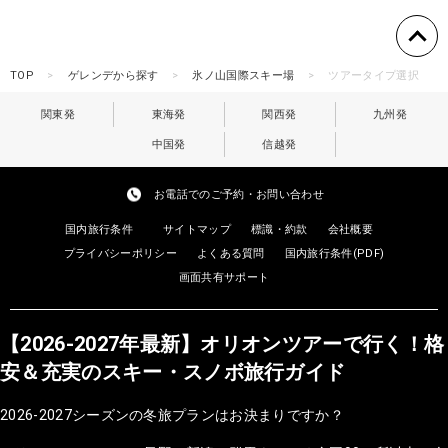
TOP
ゲレンデから探す
氷ノ山国際スキー場
ツアータイプ選択
関東発
東海発
関西発
九州発
中国発
信越発
お電話でのご予約・お問い合わせ
国内旅行条件
サイトマップ
標識・約款
会社概要
プライバシーポリシー
よくある質問
国内旅行条件(PDF)
画面共有サポート
【2026-2027年最新】オリオンツアーで行く！格
安＆充実のスキー・スノボ旅行ガイド
2026-2027シーズンの冬旅プランはお決まりですか？