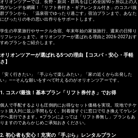
オリオンツアーでは、長野・新潟・群馬をはじめ全国90ヶ所以上の人
気ゲレンデを網羅！「リフト券付き・ギアレンタル付き」のコスパ抜
群プランから、「温泉宿でゆったり過ごす」宿泊プランまで、あなた
にぴったりの冬の思い出作りをサポートします。
学生の卒業旅行やサークル合宿、年末年始の家族旅行、週末の日帰り
リフレッシュまで。オリオンツアーが選ばれる理由と2026-2027おす
すめプランをご紹介します。
オリオンツアーが選ばれる5つの理由【コスパ・安心・手軽
さ】
「安く行きたい」「手ぶらで楽しみたい」「家の近くから出発した
い」——そんな願いをすべて叶えるのがオリオンツアーです。
1. コスパ最強！基本プラン「リフト券付き」でお得
個人で手配するよりも圧倒的にお得なセット価格を実現。現地でチケ
ット購入列に並ぶ手間もなく、到着後すぐに窓口で引き換えてゲレン
デへ直行できます。※プランによっては「リフト券無し」プランもあ
りますのであらかじめご承知おきください。
2. 初心者も安心！充実の「手ぶら」レンタルプラン