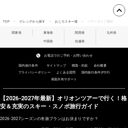
TOP
ゲレンデから探す
おじろスキー場
ツアータイプ選択
関東発
東海発
関西発
九州発
中国発
信越発
お電話でのご予約・お問い合わせ
国内旅行条件
サイトマップ
標識・約款
会社概要
プライバシーポリシー
よくある質問
国内旅行条件(PDF)
画面共有サポート
【2026-2027年最新】オリオンツアーで行く！格
安＆充実のスキー・スノボ旅行ガイド
2026-2027シーズンの冬旅プランはお決まりですか？