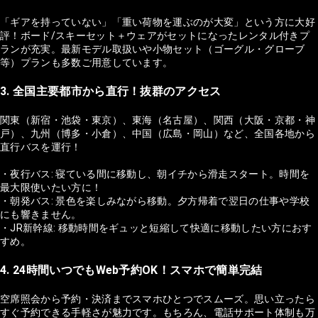
「ギアを持っていない」「重い荷物を運ぶのが大変」という方に大好
評！ボード/スキーセット＋ウェアがセットになったレンタル付きプ
ランが充実。最新モデル取扱いや小物セット（ゴーグル・グローブ
等）プランも多数ご用意しています。
3. 全国主要都市から直行！抜群のアクセス
関東（新宿・池袋・東京）、東海（名古屋）、関西（大阪・京都・神
戸）、九州（博多・小倉）、中国（広島・岡山）など、全国各地から
直行バスを運行！
・夜行バス: 寝ている間に移動し、朝イチから滑走スタート。時間を
最大限使いたい方に！
・朝発バス: 景色を楽しみながら移動。夕方帰着で翌日の仕事や学校
にも響きません。
・JR新幹線: 移動時間をギュッと短縮して快適に移動したい方におす
すめ。
4. 24時間いつでもWeb予約OK！スマホで簡単完結
空席照会から予約・決済までスマホひとつでスムーズ。思い立ったら
すぐ予約できる手軽さが魅力です。もちろん、電話サポート体制も万