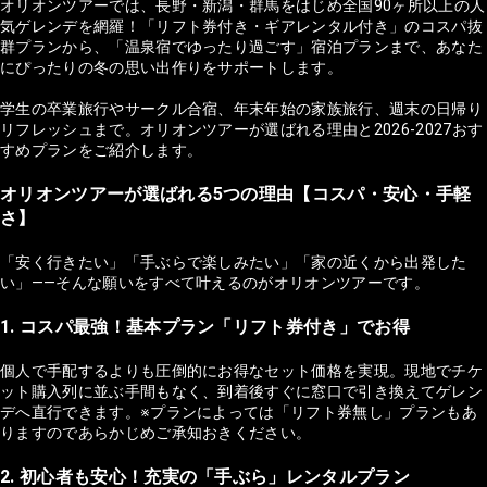
オリオンツアーでは、長野・新潟・群馬をはじめ全国90ヶ所以上の人
気ゲレンデを網羅！「リフト券付き・ギアレンタル付き」のコスパ抜
群プランから、「温泉宿でゆったり過ごす」宿泊プランまで、あなた
にぴったりの冬の思い出作りをサポートします。
学生の卒業旅行やサークル合宿、年末年始の家族旅行、週末の日帰り
リフレッシュまで。オリオンツアーが選ばれる理由と2026-2027おす
すめプランをご紹介します。
オリオンツアーが選ばれる5つの理由【コスパ・安心・手軽
さ】
「安く行きたい」「手ぶらで楽しみたい」「家の近くから出発した
い」——そんな願いをすべて叶えるのがオリオンツアーです。
1. コスパ最強！基本プラン「リフト券付き」でお得
個人で手配するよりも圧倒的にお得なセット価格を実現。現地でチケ
ット購入列に並ぶ手間もなく、到着後すぐに窓口で引き換えてゲレン
デへ直行できます。※プランによっては「リフト券無し」プランもあ
りますのであらかじめご承知おきください。
2. 初心者も安心！充実の「手ぶら」レンタルプラン