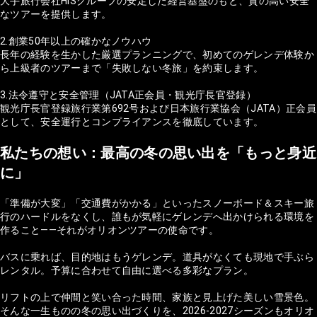
大手旅行会社HISグループの安定した経営基盤のもと、質の高い安全
なツアーを提供します。
2.創業50年以上の確かなノウハウ
長年の経験を生かした厳選プランニングで、初めてのゲレンデ体験か
ら上級者のツアーまで「失敗しない冬旅」を約束します。
3.法令遵守と安全管理（JATA正会員・観光庁長官登録）
観光庁長官登録旅行業第692号および日本旅行業協会（JATA）正会員
として、安全運行とコンプライアンスを徹底しています。
私たちの想い：最高の冬の思い出を「もっと身近
に」
「準備が大変」「交通費がかかる」といったスノーボード＆スキー旅
行のハードルをなくし、誰もが気軽にゲレンデへ出かけられる環境を
作ること——それがオリオンツアーの使命です。
バスに乗れば、目的地はもうゲレンデ。道具がなくても現地で手ぶら
レンタル。予算に合わせて自由に選べる多彩なプラン。
リフトの上で仲間と笑い合った時間、家族と見上げた美しい雪景色。
そんな一生ものの冬の思い出づくりを、2026-2027シーズンもオリオ