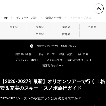
TOP
ゲレンデから探す
御嶽スキー場
ツアータイプ選択
関東発
東海発
関西発
九州発
中国発
信越発
お電話でのご予約・お問い合わせ
国内旅行条件
サイトマップ
標識・約款
会社概要
プライバシーポリシー
よくある質問
国内旅行条件(PDF)
画面共有サポート
【2026-2027年最新】オリオンツアーで行く！格
安＆充実のスキー・スノボ旅行ガイド
2026-2027シーズンの冬旅プランはお決まりですか？