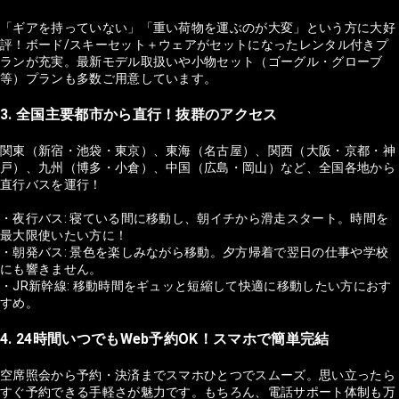
「ギアを持っていない」「重い荷物を運ぶのが大変」という方に大好
評！ボード/スキーセット＋ウェアがセットになったレンタル付きプ
ランが充実。最新モデル取扱いや小物セット（ゴーグル・グローブ
等）プランも多数ご用意しています。
3. 全国主要都市から直行！抜群のアクセス
関東（新宿・池袋・東京）、東海（名古屋）、関西（大阪・京都・神
戸）、九州（博多・小倉）、中国（広島・岡山）など、全国各地から
直行バスを運行！
・夜行バス: 寝ている間に移動し、朝イチから滑走スタート。時間を
最大限使いたい方に！
・朝発バス: 景色を楽しみながら移動。夕方帰着で翌日の仕事や学校
にも響きません。
・JR新幹線: 移動時間をギュッと短縮して快適に移動したい方におす
すめ。
4. 24時間いつでもWeb予約OK！スマホで簡単完結
空席照会から予約・決済までスマホひとつでスムーズ。思い立ったら
すぐ予約できる手軽さが魅力です。もちろん、電話サポート体制も万