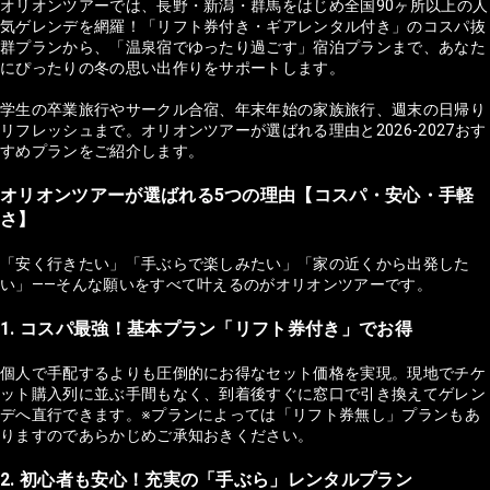
オリオンツアーでは、長野・新潟・群馬をはじめ全国90ヶ所以上の人
気ゲレンデを網羅！「リフト券付き・ギアレンタル付き」のコスパ抜
群プランから、「温泉宿でゆったり過ごす」宿泊プランまで、あなた
にぴったりの冬の思い出作りをサポートします。
学生の卒業旅行やサークル合宿、年末年始の家族旅行、週末の日帰り
リフレッシュまで。オリオンツアーが選ばれる理由と2026-2027おす
すめプランをご紹介します。
オリオンツアーが選ばれる5つの理由【コスパ・安心・手軽
さ】
「安く行きたい」「手ぶらで楽しみたい」「家の近くから出発した
い」——そんな願いをすべて叶えるのがオリオンツアーです。
1. コスパ最強！基本プラン「リフト券付き」でお得
個人で手配するよりも圧倒的にお得なセット価格を実現。現地でチケ
ット購入列に並ぶ手間もなく、到着後すぐに窓口で引き換えてゲレン
デへ直行できます。※プランによっては「リフト券無し」プランもあ
りますのであらかじめご承知おきください。
2. 初心者も安心！充実の「手ぶら」レンタルプラン