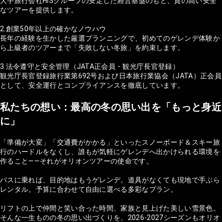
大手旅行会社HISグループの安定した経営基盤のもと、質の高い安全
なツアーを提供します。
2.創業50年以上の確かなノウハウ
長年の経験を生かした厳選プランニングで、初めてのゲレンデ体験か
ら上級者のツアーまで「失敗しない冬旅」を約束します。
3.法令遵守と安全管理（JATA正会員・観光庁長官登録）
観光庁長官登録旅行業第692号および日本旅行業協会（JATA）正会員
として、安全運行とコンプライアンスを徹底しています。
私たちの想い：最高の冬の思い出を「もっと身近
に」
「準備が大変」「交通費がかかる」といったスノーボード＆スキー旅
行のハードルをなくし、誰もが気軽にゲレンデへ出かけられる環境を
作ること——それがオリオンツアーの使命です。
バスに乗れば、目的地はもうゲレンデ。道具がなくても現地で手ぶら
レンタル。予算に合わせて自由に選べる多彩なプラン。
リフトの上で仲間と笑い合った時間、家族と見上げた美しい雪景色。
そんな一生ものの冬の思い出づくりを、2026-2027シーズンもオリオ