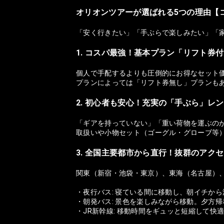
オリオンツアーが選ばれる5つの理由【
「安く行きたい」「手ぶらで楽しみたい」「
1. コスパ最強！基本プラン「リフト券
個人で手配するよりも圧倒的にお得なセット
プランによっては「リフト券無し」プランも
2. 初心者も安心！充実の「手ぶら」レ
「ギアを持っていない」「重い荷物を運ぶの
取扱いや小物セット（ゴーグル・グローブ等
3. 全国主要都市から直行！抜群のアク
関東（新宿・池袋・東京）、東海（名古屋）
・夜行バス: 寝ている間に移動し、朝イチか
・朝発バス: 景色を楽しみながら移動。夕方
・JR新幹線: 移動時間をギュッと短縮して快