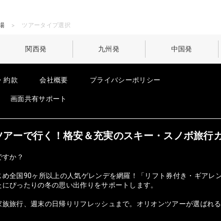
場
ツアータイプ選択
関西発
九州発
中国発
・約款
会社概要
プライバシーポリシー
画面共有サポート
オンツアーで行く！格安＆充実のスキー・スノボ旅行
ですか？
じめ全国90ヶ所以上の人気ゲレンデを網羅！「リフト券付き・ギアレ
たにぴったりの冬の思い出作りをサポートします。
族旅行、週末の日帰りリフレッシュまで。オリオンツアーが選ばれる理由