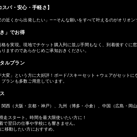
コスパ・安心・手軽さ】
家の近くから出発したい」——そんな願いをすべて叶えるのがオリオン
付き」でお得
価格を実現。現地でチケット購入列に並ぶ手間もなく、到着後すぐに窓
ありますのであらかじめご承知おきください。
ンタルプラン
が大変」という方に大好評！ボード/スキーセット＋ウェアがセットに
）プランも多数ご用意しています。
セス
、関西（大阪・京都・神戸）、九州（博多・小倉）、中国（広島・岡
ら滑走スタート。時間を最大限使いたい方に！
帰着で翌日の仕事や学校にも響きません。
適に移動したい方におすすめ。