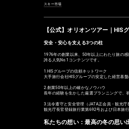
スキー市場
【公式】オリオンツアー｜HIS
安全・安心を支える3つの柱
1976年の創業以来、50年以上にわたり旅
誇る人気No.1コンテンツです。
1.HISグループの信頼ネットワーク
大手旅行会社HISグループの安定した経営基
2.創業50年以上の確かなノウハウ
長年の経験を生かした厳選プランニングで、
3.法令遵守と安全管理（JATA正会員・観光
観光庁長官登録旅行業第692号および日本旅
私たちの想い：最高の冬の思い