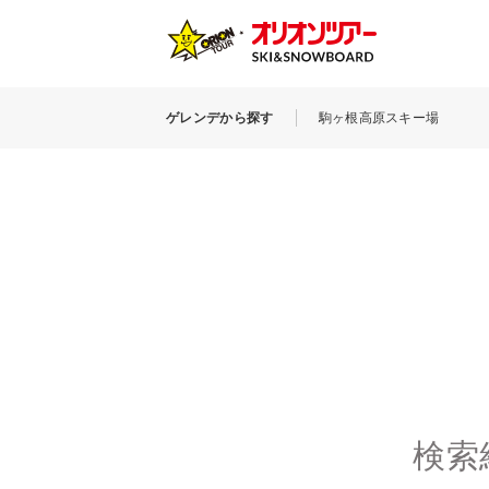
ゲレンデから探す
駒ヶ根高原スキー場
検索