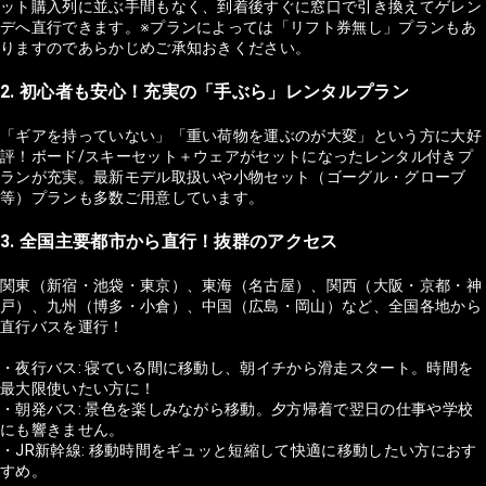
ット購入列に並ぶ手間もなく、到着後すぐに窓口で引き換えてゲレン
デへ直行できます。※プランによっては「リフト券無し」プランもあ
りますのであらかじめご承知おきください。
2. 初心者も安心！充実の「手ぶら」レンタルプラン
「ギアを持っていない」「重い荷物を運ぶのが大変」という方に大好
評！ボード/スキーセット＋ウェアがセットになったレンタル付きプ
ランが充実。最新モデル取扱いや小物セット（ゴーグル・グローブ
等）プランも多数ご用意しています。
3. 全国主要都市から直行！抜群のアクセス
関東（新宿・池袋・東京）、東海（名古屋）、関西（大阪・京都・神
戸）、九州（博多・小倉）、中国（広島・岡山）など、全国各地から
直行バスを運行！
・夜行バス: 寝ている間に移動し、朝イチから滑走スタート。時間を
最大限使いたい方に！
・朝発バス: 景色を楽しみながら移動。夕方帰着で翌日の仕事や学校
にも響きません。
・JR新幹線: 移動時間をギュッと短縮して快適に移動したい方におす
すめ。