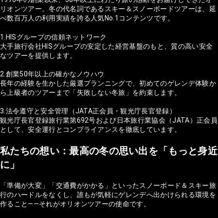
リオンツアー。冬の代名詞であるスキー＆スノーボードツアーは、延
べ数百万人の利用実績を誇る人気No.1コンテンツです。
1.HISグループの信頼ネットワーク
大手旅行会社HISグループの安定した経営基盤のもと、質の高い安全
なツアーを提供します。
2.創業50年以上の確かなノウハウ
長年の経験を生かした厳選プランニングで、初めてのゲレンデ体験か
ら上級者のツアーまで「失敗しない冬旅」を約束します。
3.法令遵守と安全管理（JATA正会員・観光庁長官登録）
観光庁長官登録旅行業第692号および日本旅行業協会（JATA）正会員
として、安全運行とコンプライアンスを徹底しています。
私たちの想い：最高の冬の思い出を「もっと身近
に」
「準備が大変」「交通費がかかる」といったスノーボード＆スキー旅
行のハードルをなくし、誰もが気軽にゲレンデへ出かけられる環境を
作ること——それがオリオンツアーの使命です。