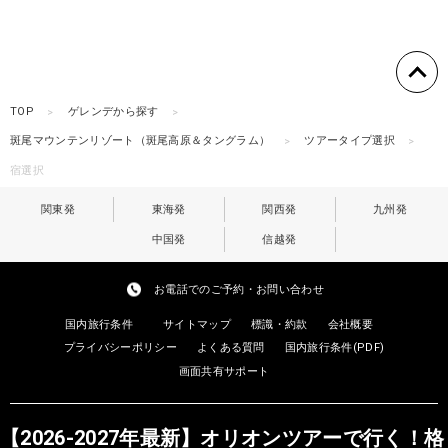
TOP
ゲレンデから探す
斑尾マウンテンリゾート（斑尾高原＆タングラム）
ツアータイプ選択
宿選択
関東発
東海発
関西発
九州発
中国発
信越発
お電話でのご予約・お問い合わせ
国内旅行条件
サイトマップ
標識・約款
会社概要
プライバシーポリシー
よくある質問
国内旅行条件(PDF)
画面共有サポート
【2026-2027年最新】オリオンツアーで行く！格