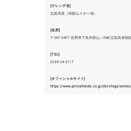
[ゲレンデ名]
志賀高原（焼額山スキー場）
[住所]
〒381-0497 長野県下高井郡山ノ内町志賀高原焼
[TEL]
0269-34-3117
[オフィシャルサイト]
https://www.princehotels.co.jp/ski/shiga/winter