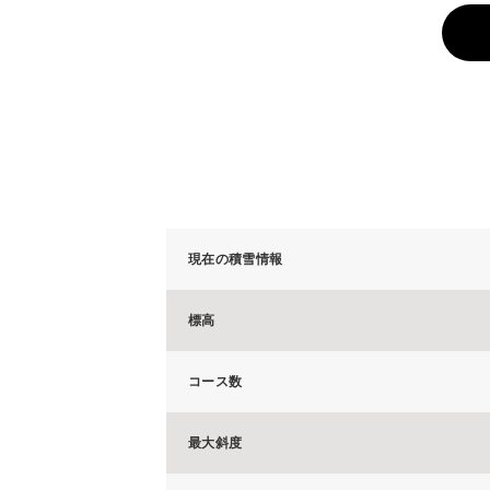
現在の積雪情報
標高
コース数
最大斜度