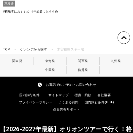
東海発
#初級者におすすめ
#中級者におすすめ
TOP
ゲレンデから探す
木曽福島スキー場
関東発
東海発
関西発
九州発
中国発
信越発
お電話でのご予約・お問い合わせ
国内旅行条件
サイトマップ
標識・約款
会社概要
プライバシーポリシー
よくある質問
国内旅行条件(PDF)
画面共有サポート
【2026-2027年最新】オリオンツアーで行く！格