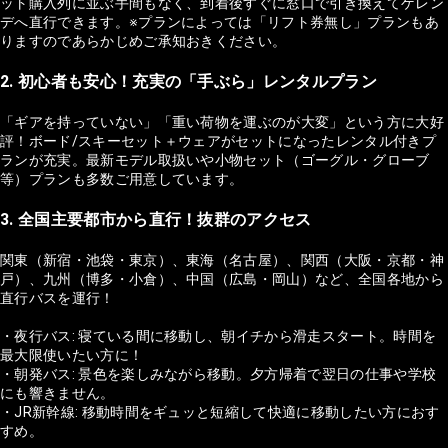
ット購入列に並ぶ手間もなく、到着後すぐに窓口で引き換えてゲレン
デへ直行できます。※プランによっては「リフト券無し」プランもあ
りますのであらかじめご承知おきください。
2. 初心者も安心！充実の「手ぶら」レンタルプラン
「ギアを持っていない」「重い荷物を運ぶのが大変」という方に大好
評！ボード/スキーセット＋ウェアがセットになったレンタル付きプ
ランが充実。最新モデル取扱いや小物セット（ゴーグル・グローブ
等）プランも多数ご用意しています。
3. 全国主要都市から直行！抜群のアクセス
関東（新宿・池袋・東京）、東海（名古屋）、関西（大阪・京都・神
戸）、九州（博多・小倉）、中国（広島・岡山）など、全国各地から
直行バスを運行！
・夜行バス: 寝ている間に移動し、朝イチから滑走スタート。時間を
最大限使いたい方に！
・朝発バス: 景色を楽しみながら移動。夕方帰着で翌日の仕事や学校
にも響きません。
・JR新幹線: 移動時間をギュッと短縮して快適に移動したい方におす
すめ。