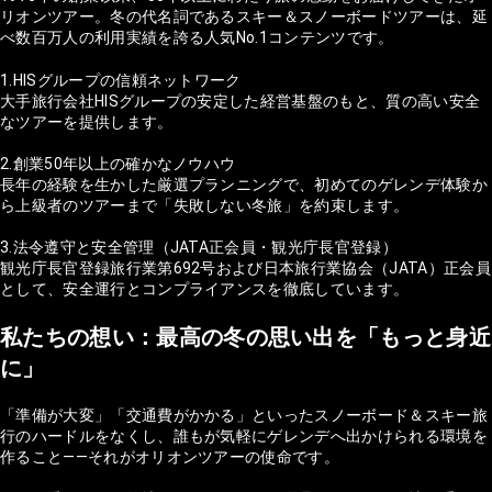
リオンツアー。冬の代名詞であるスキー＆スノーボードツアーは、延
べ数百万人の利用実績を誇る人気No.1コンテンツです。
1.HISグループの信頼ネットワーク
大手旅行会社HISグループの安定した経営基盤のもと、質の高い安全
なツアーを提供します。
2.創業50年以上の確かなノウハウ
長年の経験を生かした厳選プランニングで、初めてのゲレンデ体験か
ら上級者のツアーまで「失敗しない冬旅」を約束します。
3.法令遵守と安全管理（JATA正会員・観光庁長官登録）
観光庁長官登録旅行業第692号および日本旅行業協会（JATA）正会員
として、安全運行とコンプライアンスを徹底しています。
私たちの想い：最高の冬の思い出を「もっと身近
に」
「準備が大変」「交通費がかかる」といったスノーボード＆スキー旅
行のハードルをなくし、誰もが気軽にゲレンデへ出かけられる環境を
作ること——それがオリオンツアーの使命です。