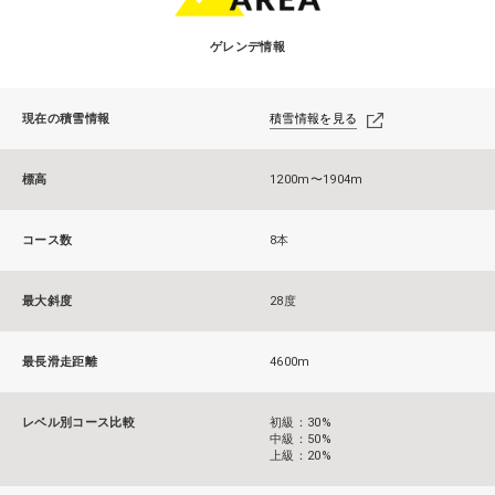
ゲレンデ情報
現在の積雪情報
積雪情報を見る
標高
1200m〜1904m
コース数
8本
最大斜度
28度
最長滑走距離
4600m
レベル別コース比較
初級：30%
中級：50%
上級：20%