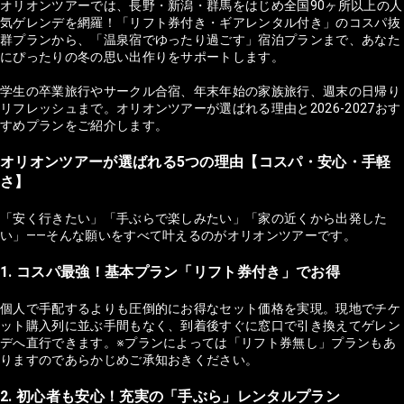
オリオンツアーでは、長野・新潟・群馬をはじめ全国90ヶ所以上の人
気ゲレンデを網羅！「リフト券付き・ギアレンタル付き」のコスパ抜
群プランから、「温泉宿でゆったり過ごす」宿泊プランまで、あなた
にぴったりの冬の思い出作りをサポートします。
学生の卒業旅行やサークル合宿、年末年始の家族旅行、週末の日帰り
リフレッシュまで。オリオンツアーが選ばれる理由と2026-2027おす
すめプランをご紹介します。
オリオンツアーが選ばれる5つの理由【コスパ・安心・手軽
さ】
「安く行きたい」「手ぶらで楽しみたい」「家の近くから出発した
い」——そんな願いをすべて叶えるのがオリオンツアーです。
1. コスパ最強！基本プラン「リフト券付き」でお得
個人で手配するよりも圧倒的にお得なセット価格を実現。現地でチケ
ット購入列に並ぶ手間もなく、到着後すぐに窓口で引き換えてゲレン
デへ直行できます。※プランによっては「リフト券無し」プランもあ
りますのであらかじめご承知おきください。
2. 初心者も安心！充実の「手ぶら」レンタルプラン