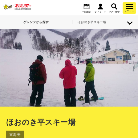
メニュー
ツアー検索
予約確認
マイページ
ゲレンデから探す
ほおのき平スキー場
ほおのき平スキー場
東海発