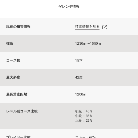
ゲレンデ情報
現在の積雪情報
積雪情報を見る
標高
1230m〜1550m
コース数
15本
最大斜度
42度
最長滑走距離
1200m
レベル別コース比較
初級：40%
中級：35%
上級：25%
プレイヤー比較
スキー：60%