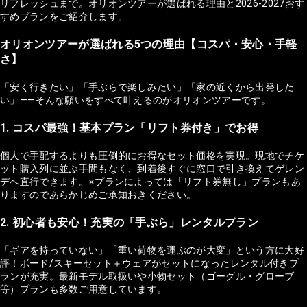
リフレッシュまで。オリオンツアーが選ばれる理由と2026-2027おす
すめプランをご紹介します。
オリオンツアーが選ばれる5つの理由【コスパ・安心・手軽
さ】
「安く行きたい」「手ぶらで楽しみたい」「家の近くから出発した
い」——そんな願いをすべて叶えるのがオリオンツアーです。
1. コスパ最強！基本プラン「リフト券付き」でお得
個人で手配するよりも圧倒的にお得なセット価格を実現。現地でチケ
ット購入列に並ぶ手間もなく、到着後すぐに窓口で引き換えてゲレン
デへ直行できます。※プランによっては「リフト券無し」プランもあ
りますのであらかじめご承知おきください。
2. 初心者も安心！充実の「手ぶら」レンタルプラン
「ギアを持っていない」「重い荷物を運ぶのが大変」という方に大好
評！ボード/スキーセット＋ウェアがセットになったレンタル付きプ
ランが充実。最新モデル取扱いや小物セット（ゴーグル・グローブ
等）プランも多数ご用意しています。