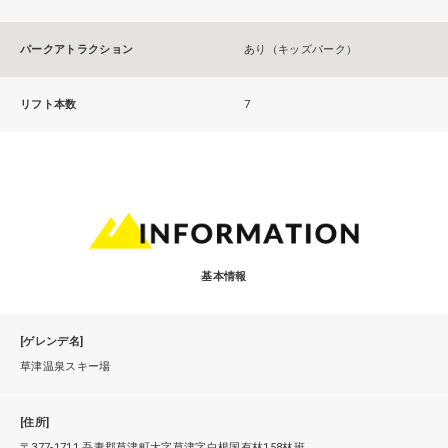
パークアトラクション
あり（キッズパーク）
リフト本数
7
基本情報
[ゲレンデ名]
草津温泉スキー場
[住所]
〒377-1711 吾妻郡草津町大字草津字白根国有林158林班