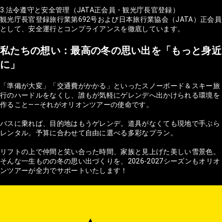
3.法令遵守と安全管理（JATA正会員・観光庁長官登録）
観光庁長官登録旅行業第692号および日本旅行業協会（JATA）正会員
として、安全運行とコンプライアンスを徹底しています。
私たちの想い：最高の冬の思い出を「もっと身近
に」
「準備が大変」「交通費がかかる」といったスノーボード＆スキー旅
行のハードルをなくし、誰もが気軽にゲレンデへ出かけられる環境を
作ること——それがオリオンツアーの使命です。
バスに乗れば、目的地はもうゲレンデ。道具がなくても現地で手ぶら
レンタル。予算に合わせて自由に選べる多彩なプラン。
リフトの上で仲間と笑い合った時間、家族と見上げた美しい雪景色。
そんな一生ものの冬の思い出づくりを、2026-2027シーズンもオリオ
ンツアーが全力でサポートいたします！