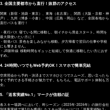
3. 全国主要都市から直行！抜群のアクセス
関東（新宿・池袋・東京）、東海（名古屋）、関西（大阪・京都・神
戸）、九州（博多・小倉）、中国（広島・岡山）など、全国各地から
直行バスを運行！
・夜行バス: 寝ている間に移動し、朝イチから滑走スタート。時間を
最大限使いたい方に！
・朝発バス: 景色を楽しみながら移動。夕方帰着で翌日の仕事や学校
にも響きません。
・JR新幹線: 移動時間をギュッと短縮して快適に移動したい方におす
すめ。
4. 24時間いつでもWeb予約OK！スマホで簡単完結
空席照会から予約・決済までスマホひとつでスムーズ。思い立ったら
すぐ予約できる手軽さが魅力です。もちろん、電話サポート体制も万
全。
5. 「送客実績No.1」マークが信頼の証
各スキー場調べにおいて、昨シーズン（2025年-2026年）の旅行会社
別送客実績で第1位を獲得したスキー場ページには「送客実績No.1」