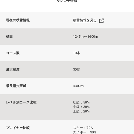
ゲレンデ情報
現在の積雪情報
積雪情報を見る
標高
1245m〜1600m
コース数
10本
最大斜度
30度
最長滑走距離
4300m
レベル別コース比較
初級：50%
中級：30%
上級：20%
プレイヤー比較
スキー：70%
スノボー：30%