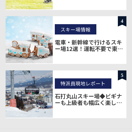
ゲレンデをご紹介！
4
スキー場情報
電車・新幹線で行けるスキ
ー場12選！運転不要で東京
から楽に移動
5
特派員現地レポート
石打丸山スキー場◆ビギナ
ーも上級者も幅広く楽しめ
る上越の名門スキー場