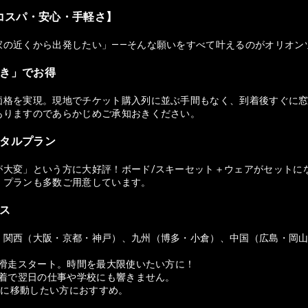
コスパ・安心・手軽さ】
家の近くから出発したい」——そんな願いをすべて叶えるのがオリオン
付き」でお得
価格を実現。現地でチケット購入列に並ぶ手間もなく、到着後すぐに窓
ありますのであらかじめご承知おきください。
ンタルプラン
が大変」という方に大好評！ボード/スキーセット＋ウェアがセットに
）プランも多数ご用意しています。
セス
、関西（大阪・京都・神戸）、九州（博多・小倉）、中国（広島・岡
ら滑走スタート。時間を最大限使いたい方に！
帰着で翌日の仕事や学校にも響きません。
適に移動したい方におすすめ。