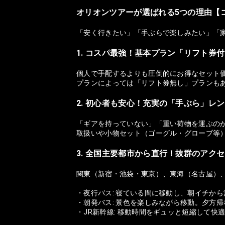
オリオンツアーが選ばれる5つの理由【
「安く行きたい」「手ぶらで楽しみたい」「
1. コスパ最強！基本プラン「リフト券
個人で手配するよりも圧倒的にお得なセット
プランによっては「リフト券無し」プランも
2. 初心者も安心！充実の「手ぶら」レ
「ギアを持っていない」「重い荷物を運ぶの
取扱いや小物セット（ゴーグル・グローブ等
3. 全国主要都市から直行！抜群のアク
関東（新宿・池袋・東京）、東海（名古屋）
・夜行バス: 寝ている間に移動し、朝イチか
・朝発バス: 景色を楽しみながら移動。夕方
・JR新幹線: 移動時間をギュッと短縮して快