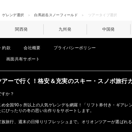
ゲレンデ選択
白馬岩岳スノーフィールド
ツアータイプ選択
関西発
九州発
中国発
・約款
会社概要
プライバシーポリシー
画面共有サポート
オンツアーで行く！格安＆充実のスキー・スノボ旅行
ですか？
じめ全国90ヶ所以上の人気ゲレンデを網羅！「リフト券付き・ギアレ
たにぴったりの冬の思い出作りをサポートします。
族旅行、週末の日帰りリフレッシュまで。オリオンツアーが選ばれる理由