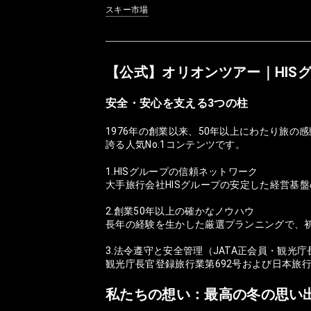
スキー市場
【公式】オリオンツアー｜HIS
安全・安心を支える3つの柱
1976年の創業以来、50年以上にわたり旅
誇る人気No.1コンテンツです。
1.HISグループの信頼ネットワーク
大手旅行会社HISグループの安定した経営基
2.創業50年以上の確かなノウハウ
長年の経験を生かした厳選プランニングで、
3.法令遵守と安全管理（JATA正会員・観光
観光庁長官登録旅行業第692号および日本旅
私たちの想い：最高の冬の思い