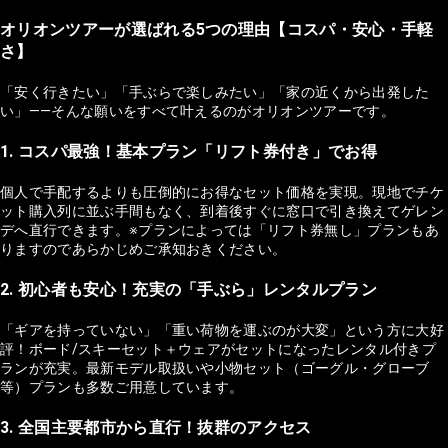
オリオンツアーが選ばれる5つの理由【コスパ・安心・手軽
さ】
「安く行きたい」「手ぶらで楽しみたい」「家の近くから出発した
い」——そんな願いをすべて叶えるのがオリオンツアーです。
1. コスパ最強！基本プラン「リフト券付き」でお得
個人で手配するよりも圧倒的にお得なセット価格を実現。現地でチケ
ット購入列に並ぶ手間もなく、到着後すぐに窓口で引き換えてゲレン
デへ直行できます。※プランによっては「リフト券無し」プランもあ
りますのであらかじめご承知おきください。
2. 初心者も安心！充実の「手ぶら」レンタルプラン
「ギアを持っていない」「重い荷物を運ぶのが大変」という方に大好
評！ボード/スキーセット＋ウェアがセットになったレンタル付きプ
ランが充実。最新モデル取扱いや小物セット（ゴーグル・グローブ
等）プランも多数ご用意しています。
3. 全国主要都市から直行！抜群のアクセス