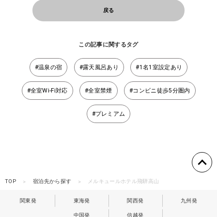
戻る
この記事に関するタグ
#温泉の宿
#露天風呂あり
#1名1室設定あり
#全室Wi-Fi対応
#全室禁煙
#コンビニ徒歩5分圏内
#プレミアム
TOP
宿泊先から探す
メルキュールホテル飛騨高山
関東発
東海発
関西発
九州発
中国発
信越発