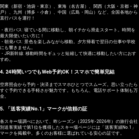
関東（新宿・池袋・東京）、東海（名古屋）、関西（大阪・京都・神
戸）、九州（博多・小倉）、中国（広島・岡山）など、全国各地から
直行バスを運行！
・夜行バス: 寝ている間に移動し、朝イチから滑走スタート。時間を
最大限使いたい方に！
・朝発バス: 景色を楽しみながら移動。夕方帰着で翌日の仕事や学校
にも響きません。
・JR新幹線: 移動時間をギュッと短縮して快適に移動したい方におす
すめ。
4. 24時間いつでもWeb予約OK！スマホで簡単完結
空席照会から予約・決済までスマホひとつでスムーズ。思い立ったら
すぐ予約できる手軽さが魅力です。もちろん、電話サポート体制も万
全。
5. 「送客実績No.1」マークが信頼の証
各スキー場調べにおいて、昨シーズン（2025年-2026年）の旅行会社
別送客実績で第1位を獲得したスキー場ページには「送客実績No.1」
マークを掲載中。多くのお客様に選ばれている安心の証です。