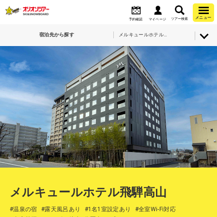
メニュー
ツアー検索
予約確認
マイページ
宿泊先から探す
メルキュールホテル飛騨高山
メルキュールホテル飛騨高山
#温泉の宿
#露天風呂あり
#1名1室設定あり
#全室Wi-Fi対応