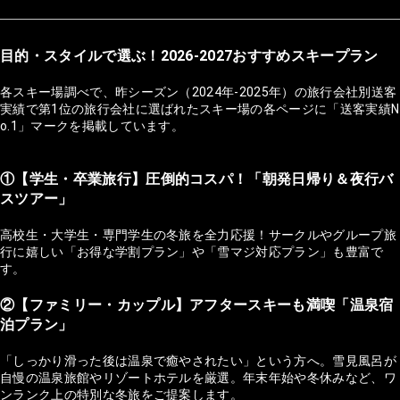
目的・スタイルで選ぶ！2026-2027おすすめスキープラン
各スキー場調べで、昨シーズン（2024年-2025年）の旅行会社別送客
実績で第1位の旅行会社に選ばれたスキー場の各ページに「送客実績N
o.1」マークを掲載しています。
①【学生・卒業旅行】圧倒的コスパ！「朝発日帰り＆夜行バ
スツアー」
高校生・大学生・専門学生の冬旅を全力応援！サークルやグループ旅
行に嬉しい「お得な学割プラン」や「雪マジ対応プラン」も豊富で
す。
②【ファミリー・カップル】アフタースキーも満喫「温泉宿
泊プラン」
「しっかり滑った後は温泉で癒やされたい」という方へ。雪見風呂が
自慢の温泉旅館やリゾートホテルを厳選。年末年始や冬休みなど、ワ
ンランク上の特別な冬旅をご提案します。