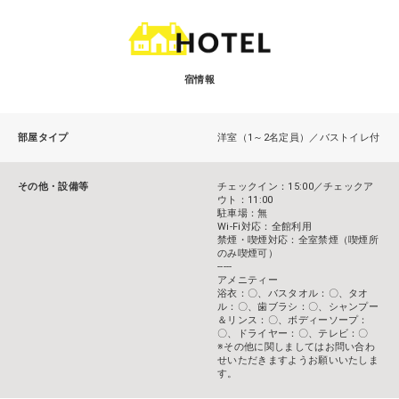
宿情報
部屋タイプ
洋室（1～2名定員）／バストイレ付
その他・設備等
チェックイン：15:00／チェックア
ウト：11:00
駐車場：無
Wi-Fi対応：全館利用
禁煙・喫煙対応：全室禁煙（喫煙所
のみ喫煙可）
-----
アメニティー
浴衣：〇、バスタオル：〇、タオ
ル：〇、歯ブラシ：〇、シャンプー
＆リンス：〇、ボディーソープ：
〇、ドライヤー：〇、テレビ：〇
※その他に関しましてはお問い合わ
せいただきますようお願いいたしま
す。