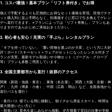
1. コスパ最強！基本プラン「リフト券付き」でお得
個人で手配するよりも圧倒的にお得なセット価格を実現。現地でチケ
ット購入列に並ぶ手間もなく、到着後すぐに窓口で引き換えてゲレン
デへ直行できます。※プランによっては「リフト券無し」プランもあ
りますのであらかじめご承知おきください。
2. 初心者も安心！充実の「手ぶら」レンタルプラン
「ギアを持っていない」「重い荷物を運ぶのが大変」という方に大好
評！ボード/スキーセット＋ウェアがセットになったレンタル付きプ
ランが充実。最新モデル取扱いや小物セット（ゴーグル・グローブ
等）プランも多数ご用意しています。
3. 全国主要都市から直行！抜群のアクセス
関東（新宿・池袋・東京）、東海（名古屋）、関西（大阪・京都・神
戸）、九州（博多・小倉）、中国（広島・岡山）など、全国各地から
直行バスを運行！
・夜行バス: 寝ている間に移動し、朝イチから滑走スタート。時間を
最大限使いたい方に！
・朝発バス: 景色を楽しみながら移動。夕方帰着で翌日の仕事や学校