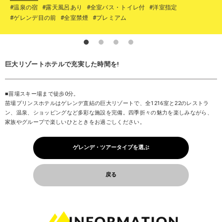
#温泉の宿
#露天風呂あり
#全室バス・トイレ付
#洋室指定
#ゲレンデ目の前
#全室禁煙
#プレミアム
巨大リゾートホテルで充実した時間を!
■苗場スキー場まで徒歩0分。
苗場プリンスホテルはゲレンデ直結の巨大リゾートで、全1216室と22のレストラ
ン、温泉、ショッピングなど多彩な施設を完備。四季折々の魅力を楽しみながら、
家族やグループで楽しいひとときをお過ごしください。
ゲレンデ・ツアータイプを選ぶ
戻る