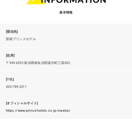
基本情報
[宿泊先]
苗場プリンスホテル
[住所]
〒949-6292 新潟県南魚沼郡湯沢町三国202
[TEL]
025-789-2211
[オフィシャルサイト]
https://www.princehotels.co.jp/naeba/