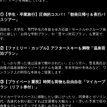
o.1」マークを掲載しています。
①【学生・卒業旅行】圧倒的コスパ！「朝発日帰り＆夜行バ
スツアー」
高校生・大学生・専門学生の冬旅を全力応援！サークルやグループ旅
行に嬉しい「お得な学割プラン」や「雪マジ対応プラン」も豊富で
す。
②【ファミリー・カップル】アフタースキーも満喫「温泉宿
泊プラン」
「しっかり滑った後は温泉で癒やされたい」という方へ。雪見風呂が
自慢の温泉旅館やリゾートホテルを厳選。年末年始や冬休みなど、ワ
ンランク上の特別な冬旅をご提案します。
③【プライベート重視】時間も荷物も自由自在「マイカープ
ラン（リフト券付）」
マイカーでマイペースに移動したい派にぴったり。同乗者とガソリン
代・高速代を割り勘にすれば交通費を大幅カット！浮いた予算で宿や
食事をグレードアップする楽しみ方も人気です。