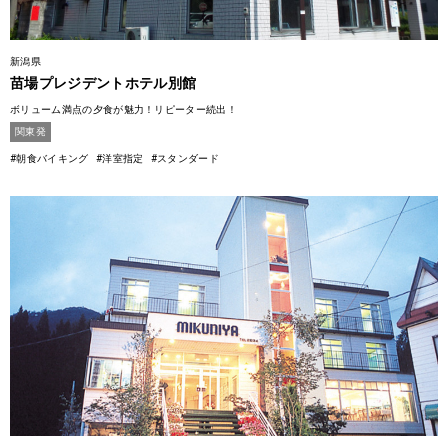
新潟県
苗場プレジデントホテル別館
ボリューム満点の夕食が魅力！リピーター続出！
関東発
#朝食バイキング
#洋室指定
#スタンダード