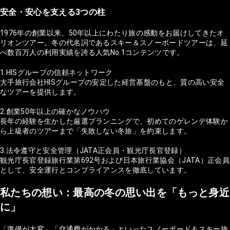
安全・安心を支える3つの柱
1976年の創業以来、50年以上にわたり旅の感動をお届けしてきたオ
リオンツアー。冬の代名詞であるスキー＆スノーボードツアーは、延
べ数百万人の利用実績を誇る人気No.1コンテンツです。
1.HISグループの信頼ネットワーク
大手旅行会社HISグループの安定した経営基盤のもと、質の高い安全
なツアーを提供します。
2.創業50年以上の確かなノウハウ
長年の経験を生かした厳選プランニングで、初めてのゲレンデ体験か
ら上級者のツアーまで「失敗しない冬旅」を約束します。
3.法令遵守と安全管理（JATA正会員・観光庁長官登録）
観光庁長官登録旅行業第692号および日本旅行業協会（JATA）正会員
として、安全運行とコンプライアンスを徹底しています。
私たちの想い：最高の冬の思い出を「もっと身近
に」
「準備が大変」「交通費がかかる」といったスノーボード＆スキー旅