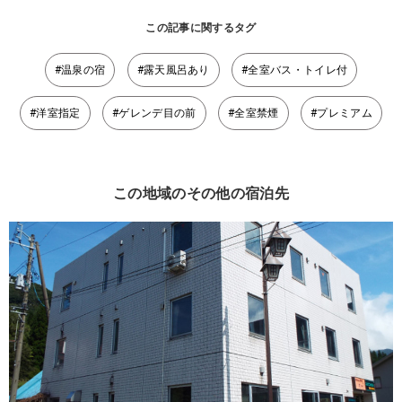
この記事に関するタグ
#温泉の宿
#露天風呂あり
#全室バス・トイレ付
#洋室指定
#ゲレンデ目の前
#全室禁煙
#プレミアム
この地域のその他の宿泊先