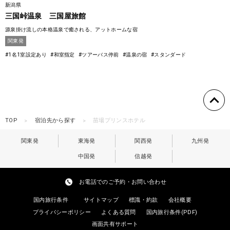
新潟県
三国峠温泉 三国屋旅館
源泉掛け流しの本格温泉で癒される、アットホームな宿
関東発
#1名1室設定あり
#和室指定
#ツアーバス停前
#温泉の宿
#スタンダード
TOP
宿泊先から探す
苗場プリンスホテル
関東発
東海発
関西発
九州発
中国発
信越発
お電話でのご予約・お問い合わせ
国内旅行条件
サイトマップ
標識・約款
会社概要
プライバシーポリシー
よくある質問
国内旅行条件(PDF)
画面共有サポート