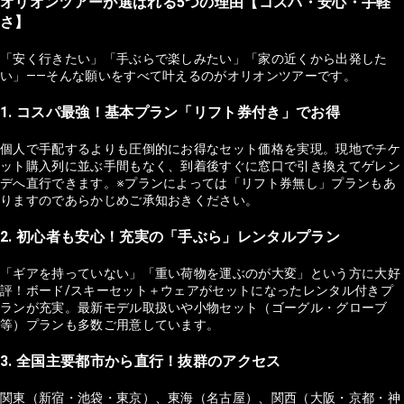
オリオンツアーが選ばれる5つの理由【コスパ・安心・手軽
さ】
「安く行きたい」「手ぶらで楽しみたい」「家の近くから出発した
い」——そんな願いをすべて叶えるのがオリオンツアーです。
1. コスパ最強！基本プラン「リフト券付き」でお得
個人で手配するよりも圧倒的にお得なセット価格を実現。現地でチケ
ット購入列に並ぶ手間もなく、到着後すぐに窓口で引き換えてゲレン
デへ直行できます。※プランによっては「リフト券無し」プランもあ
りますのであらかじめご承知おきください。
2. 初心者も安心！充実の「手ぶら」レンタルプラン
「ギアを持っていない」「重い荷物を運ぶのが大変」という方に大好
評！ボード/スキーセット＋ウェアがセットになったレンタル付きプ
ランが充実。最新モデル取扱いや小物セット（ゴーグル・グローブ
等）プランも多数ご用意しています。
3. 全国主要都市から直行！抜群のアクセス
関東（新宿・池袋・東京）、東海（名古屋）、関西（大阪・京都・神