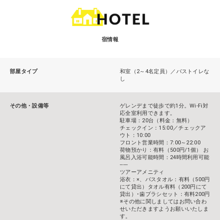
宿情報
部屋タイプ
和室（2～4名定員）／バストイレな
し
その他・設備等
ゲレンデまで徒歩で約1分。Wi-Fi対
応全室利用できます。
駐車場：20台（料金：無料）
チェックイン：15:00／チェックア
ウト：10:00
フロント営業時間：7:00～22:00
荷物預かり：有料（500円/1個） お
風呂入浴可能時間：24時間利用可能
-----
ツアーアメニティ
浴衣：×、バスタオル：有料（500円
にて貸出）タオル有料（200円にて
貸出）･歯ブラシセット：有料200円
※その他に関しましてはお問い合わ
せいただきますようお願いいたしま
す。