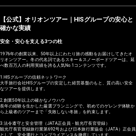
【公式】オリオンツアー｜HISグループの安心と
確かな実績
安全・安心を支える3つの柱
1976年の創業以来、50年以上にわたり旅の感動をお届けしてきたオ
リオンツアー。冬の代名詞であるスキー＆スノーボードツアーは、延
べ数百万人の利用実績を誇る人気No.1コンテンツです。
1.HISグループの信頼ネットワーク
大手旅行会社HISグループの安定した経営基盤のもと、質の高い安全
なツアーを提供します。
2.創業50年以上の確かなノウハウ
長年の経験を生かした厳選プランニングで、初めてのゲレンデ体験か
ら上級者のツアーまで「失敗しない冬旅」を約束します。
3.法令遵守と安全管理（JATA正会員・観光庁長官登録）
観光庁長官登録旅行業第692号および日本旅行業協会（JATA）正会員
として、安全運行とコンプライアンスを徹底しています。