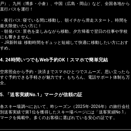
戸）、九州（博多・小倉）、中国（広島・岡山）など、全国各地から
直行バスを運行！
・夜行バス: 寝ている間に移動し、朝イチから滑走スタート。時間を
最大限使いたい方に！
・朝発バス: 景色を楽しみながら移動。夕方帰着で翌日の仕事や学校
にも響きません。
・JR新幹線: 移動時間をギュッと短縮して快適に移動したい方におす
すめ。
4. 24時間いつでもWeb予約OK！スマホで簡単完結
空席照会から予約・決済までスマホひとつでスムーズ。思い立ったら
すぐ予約できる手軽さが魅力です。もちろん、電話サポート体制も万
全。
5. 「送客実績No.1」マークが信頼の証
各スキー場調べにおいて、昨シーズン（2025年-2026年）の旅行会社
別送客実績で第1位を獲得したスキー場ページには「送客実績No.1」
マークを掲載中。多くのお客様に選ばれている安心の証です。