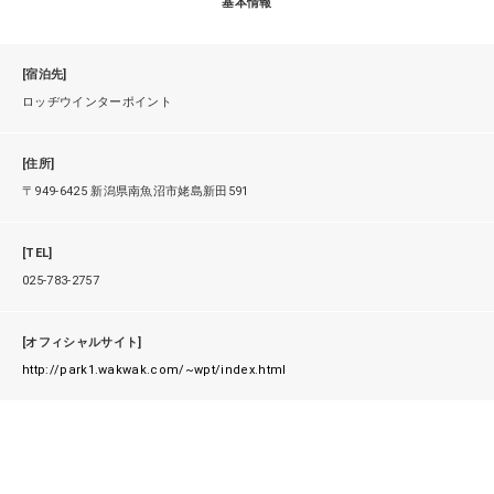
基本情報
[宿泊先]
ロッヂウインターポイント
[住所]
〒949-6425 新潟県南魚沼市姥島新田591
[TEL]
025-783-2757
[オフィシャルサイト]
http://park1.wakwak.com/~wpt/index.html