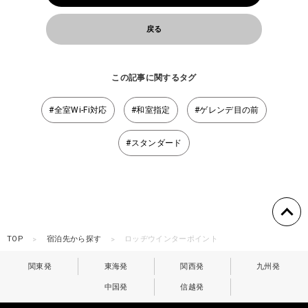
戻る
この記事に関するタグ
#全室Wi-Fi対応
#和室指定
#ゲレンデ目の前
#スタンダード
TOP
宿泊先から探す
ロッヂウインターポイント
関東発
東海発
関西発
九州発
中国発
信越発