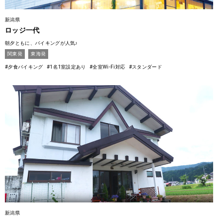
新潟県
ロッジ一代
朝夕ともに、バイキングが人気♪
関東発
東海発
#夕食バイキング
#1名1室設定あり
#全室Wi-Fi対応
#スタンダード
新潟県