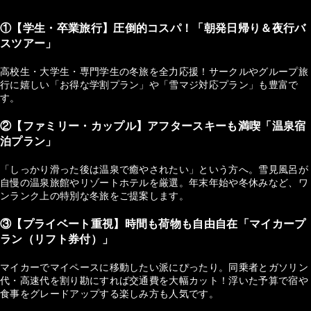
①【学生・卒業旅行】圧倒的コスパ！「朝発日帰り＆夜行バ
スツアー」
高校生・大学生・専門学生の冬旅を全力応援！サークルやグループ旅
行に嬉しい「お得な学割プラン」や「雪マジ対応プラン」も豊富で
す。
②【ファミリー・カップル】アフタースキーも満喫「温泉宿
泊プラン」
「しっかり滑った後は温泉で癒やされたい」という方へ。雪見風呂が
自慢の温泉旅館やリゾートホテルを厳選。年末年始や冬休みなど、ワ
ンランク上の特別な冬旅をご提案します。
③【プライベート重視】時間も荷物も自由自在「マイカープ
ラン（リフト券付）」
マイカーでマイペースに移動したい派にぴったり。同乗者とガソリン
代・高速代を割り勘にすれば交通費を大幅カット！浮いた予算で宿や
食事をグレードアップする楽しみ方も人気です。