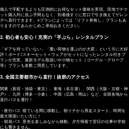
個人で手配するよりも圧倒的にお得なセット価格を実現。現地でチケ
ット購入列に並ぶ手間もなく、到着後すぐに窓口で引き換えてゲレン
デへ直行できます。※プランによっては「リフト券無し」プランもあ
りますのであらかじめご承知おきください。
2. 初心者も安心！充実の「手ぶら」レンタルプラン
「ギアを持っていない」「重い荷物を運ぶのが大変」という方に大好
評！ボード/スキーセット＋ウェアがセットになったレンタル付きプ
ランが充実。最新モデル取扱いや小物セット（ゴーグル・グローブ
等）プランも多数ご用意しています。
3. 全国主要都市から直行！抜群のアクセス
関東（新宿・池袋・東京）、東海（名古屋）、関西（大阪・京都・神
戸）、九州（博多・小倉）、中国（広島・岡山）など、全国各地から
直行バスを運行！
・夜行バス: 寝ている間に移動し、朝イチから滑走スタート。時間を
最大限使いたい方に！
・朝発バス: 景色を楽しみながら移動。夕方帰着で翌日の仕事や学校
にも響きません。