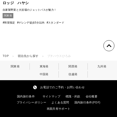
ロッジ ハヤシ
自家製野菜と大浴場のジェットバスが魅力！
関東発
#和室指定
#ゲレンデ徒歩3分以内
#スタンダード
TOP
宿泊先から探す
プチハウスひろみ
関東発
東海発
関西発
九州発
中国発
信越発
お電話でのご予約・お問い合わせ
国内旅行条件
サイトマップ
標識・約款
会社概要
プライバシーポリシー
よくある質問
国内旅行条件(PDF)
画面共有サポート