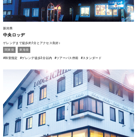
新潟県
中央ロッヂ
ゲレンデまで徒歩約1分とアクセス良好♪
関東発
東海発
#和室指定
#ゲレンデ徒歩3分以内
#ツアーバス停前
#スタンダード