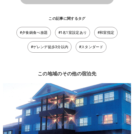
この記事に関するタグ
#夕食鍋食べ放題
#1名1室設定あり
#和室指定
#ゲレンデ徒歩3分以内
#スタンダード
この地域のその他の宿泊先