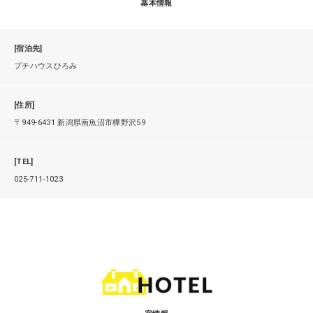
基本情報
[宿泊先]
プチハウスひろみ
[住所]
〒949-6431 新潟県南魚沼市樺野沢59
[TEL]
025-711-1023