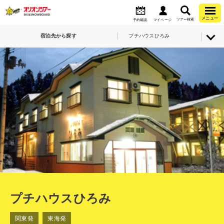
メニュー
ツアー検索
予約確認
マイページ
宿泊先から探す
プチハウスひろみ
プチハウスひろみ
関東発
東海発