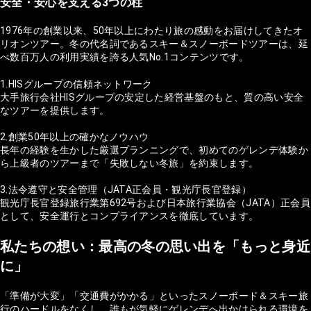
安全・安心を支える3つの柱
1976年の創業以来、50年以上にわたり旅の感動をお届けしてきたオ
リオンツアー。冬の代名詞であるスキー＆スノーボードツアーは、延
べ数百万人の利用実績を誇る人気No.1コンテンツです。
1.HISグループの信頼ネットワーク
大手旅行会社HISグループの安定した経営基盤のもと、質の高い安全
なツアーを提供します。
2.創業50年以上の確かなノウハウ
長年の経験を生かした厳選プランニングで、初めてのゲレンデ体験か
ら上級者のツアーまで「失敗しない冬旅」を約束します。
3.法令遵守と安全管理（JATA正会員・観光庁長官登録）
観光庁長官登録旅行業第692号および日本旅行業協会（JATA）正会員
として、安全運行とコンプライアンスを徹底しています。
私たちの想い：最高の冬の思い出を「もっと身近
に」
「準備が大変」「交通費がかかる」といったスノーボード＆スキー旅
行のハードルをなくし、誰もが気軽にゲレンデへ出かけられる環境を