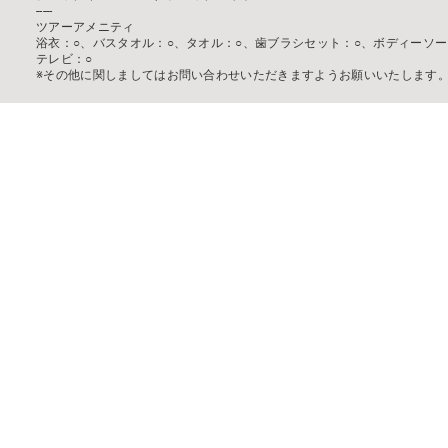
-----
ツアーアメニティ
浴衣：○、バスタオル：○、タオル：○、歯ブラシセット：○、ボディーソー
テレビ：○
※その他に関しましてはお問い合わせいただきますようお願いいたします