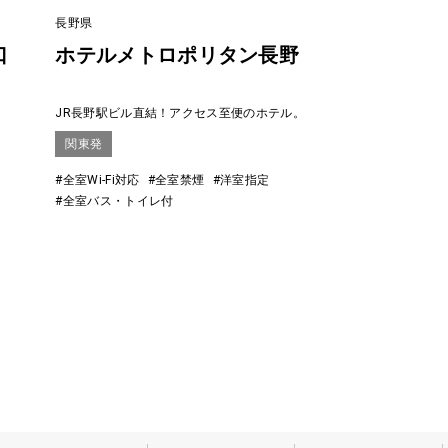
長野県
口
ホテルメトロポリタン長野
JR長野駅ビル直結！アクセス至便のホテル。
関東発
#全室Wi-Fi対応
#全室禁煙
#洋室指定
#全室バス・トイレ付