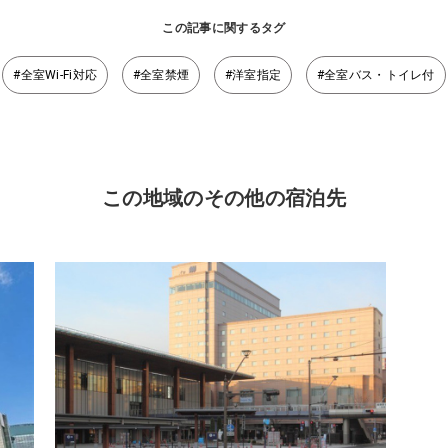
この記事に関するタグ
#全室Wi-Fi対応
#全室禁煙
#洋室指定
#全室バス・トイレ付
この地域のその他の宿泊先