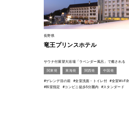
長野県
竜王プリンスホテル
サウナ付展望大浴場「ラベンダー風呂」で癒される
関東発
東海発
関西発
中国発
#ゲレンデ目の前
#全室洗面・トイレ付
#全室Wi-Fi
#和室指定
#コンビニ徒歩5分圏内
#スタンダード