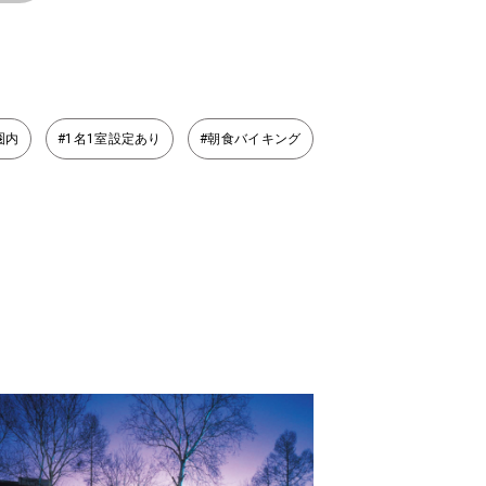
圏内
#1名1室設定あり
#朝食バイキング