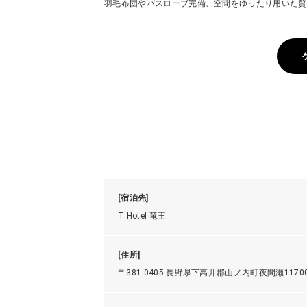
羽毛布団やバスローブ完備、空間をゆったり用いた贅
[宿泊先]
T Hotel 竜王
[住所]
〒381-0405 長野県下高井郡山ノ内町夜間瀬11700