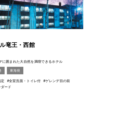
ル竜王・西館
デに囲まれた大自然を満喫できるホテル
発
東海発
指定
#全室洗面・トイレ付
#ゲレンデ目の前
ンダード