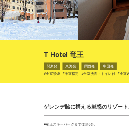
T Hotel 竜王
関東発
東海発
関西発
中国発
#全室禁煙
#洋室指定
#全室洗面・トイレ付
#全室W
ゲレンデ脇に構える魅惑のリゾート
■竜王スキーパークまで徒歩0分。