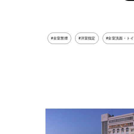
#全室禁煙
#洋室指定
#全室洗面・ト