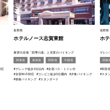
長野県
長野県
ホテルノース志賀東館
ホテ
展望大浴場「四季の湯」と充実のバイキング
ゲレン
関東発
東海発
関西発
中国発
関東
対応
#ゲレンデ徒歩3分以内
#全室バス・トイレ付
#和室
#全室Wi-Fi対応
#コンビニ徒歩5分圏内
#夕食バイキング
#スタ
#朝食バイキング
#スタンダード