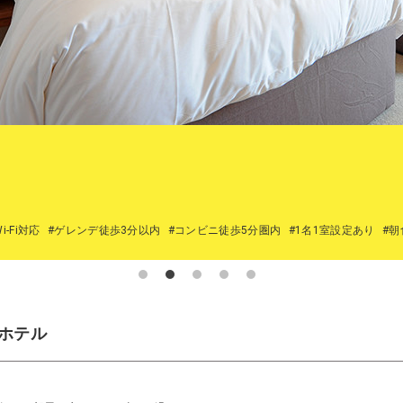
i-Fi対応
#ゲレンデ徒歩3分以内
#コンビニ徒歩5分圏内
#1名1室設定あり
#
ホテル