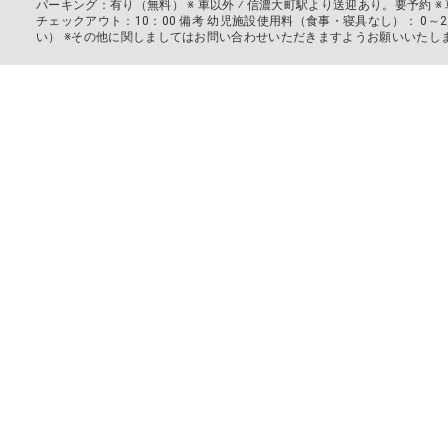
パーキング：有り（無料） ※ 車以外 ⁄ 信濃大町駅より送迎あり。要予約 ※ 車
チェックアウト：10：00 備考 幼児施設使用料（食事・寝具なし）： 0～2
い） ※その他に関しましてはお問い合わせいただきますようお願いいたし