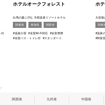
ホテルオークフォレスト
ホテ
白馬の森に佇む 天然温泉リゾートホテル
大浴場
関東発
東海発
関西発
関東
レ付
#温泉の宿
#全室Wi-Fi対応
#全室禁煙
#温泉
#全室バス・トイレ付
#スタンダード
#和室
ヂ
関西発
九州発
中国発