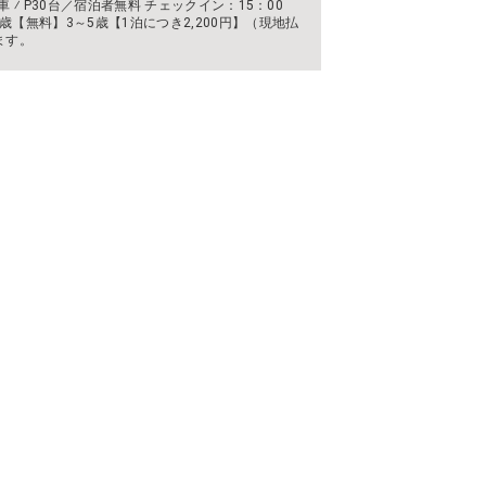
 ⁄ P30台／宿泊者無料 チェックイン：15：00
歳【無料】3～5歳【1泊につき2,200円】（現地払
ます。