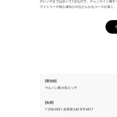
ゲレンデまでは歩いて1分なので、チェックイン後す
ファミリーや初心者向けのなだらかなコースが多く、
[宿泊先]
マルハン爺ガ岳ロッヂ
[住所]
〒398-0001 長野県大町市平4817