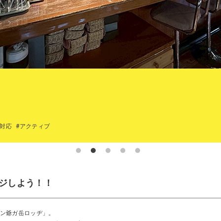
i対応
#アクティブ
ジしよう！！
ン爺ガ岳ロッヂ」。