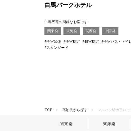
白馬パークホテル
白馬五竜の閑静なお宿です
関東発
東海発
関西発
中国発
#全室禁煙
#洋室指定
#和室指定
#全室バス・トイ
#スタンダード
TOP
宿泊先から探す
マルハン爺ガ岳ロッ
関東発
東海発