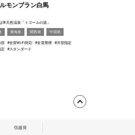
ルモンブラン白馬
は準天然温泉「トゴールの湯」
発
東海発
関西発
中国発
の宿
#全室Wi-Fi対応
#全室禁煙
#洋室指定
指定
#スタンダード
信越発