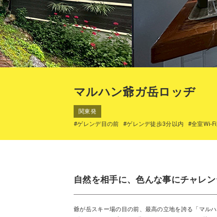
マルハン爺ガ岳ロッヂ
関東発
#ゲレンデ目の前
#ゲレンデ徒歩3分以内
#全室Wi-F
自然を相手に、色んな事にチャレン
爺が岳スキー場の目の前、最高の立地を誇る「マルハ