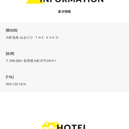
基本情報
[宿泊先]
大町温泉 ねるだけ -ＴＨＥ ＨＡＫＯ-
[住所]
〒398-0001 長野県大町市平2814-1
[TEL]
026-122-1616