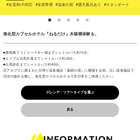
#全室Wi-Fi対応
#全室禁煙
#温泉の宿
#露天風呂あり
#スタンダード
進化型カプセルホテル『ねるだけ』木箱寝体験を。
■鹿島槍ファミリースキー場までシャトルバス約15分。
■エイブル白馬五竜までシャトルバス約25分。
■白馬岩岳までシャトルバス約40分。
北アルプスに囲まれた日帰り温泉施設『薬師の湯』に隣接する宿。広い温泉施設で
日頃の疲れを癒し、進化型カプセルホテルで非日常をご体感ください。
ゲレンデ・ツアータイプを選ぶ
戻る