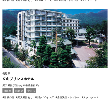
#温泉の宿
#露天風呂あり
#全室Wi-Fi対応
#全室洗面・トイレ付
#スタンダード
長野県
立山プリンスホテル
露天風呂が魅力な本格温泉宿です
東海発
関西発
中国発
#温泉の宿
#露天風呂あり
#朝食バイキング
#全室洗面・トイレ付
#スタンダード