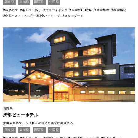
関東発
東海発
関西発
中国発
#温泉の宿
#露天風呂あり
#夕食バイキング
#全室Wi-Fi対応
#全室禁煙
#和室指定
#全室バス・トイレ付
#朝食バイキング
#スタンダード
長野県
黒部ビューホテル
大町温泉郷で、四季折々の自然と美食に癒される。
関東発
東海発
関西発
中国発