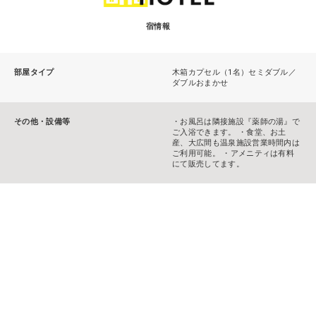
宿情報
部屋タイプ
木箱カプセル（1名）セミダブル／
ダブルおまかせ
その他・設備等
・お風呂は隣接施設『薬師の湯』で
ご入浴できます。 ・食堂、お土
産、大広間も温泉施設営業時間内は
ご利用可能。 ・アメニティは有料
にて販売してます。