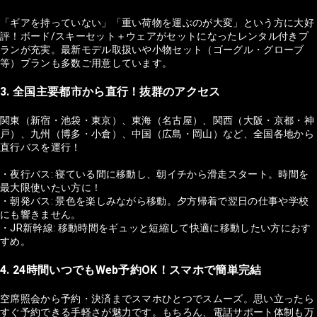
「ギアを持っていない」「重い荷物を運ぶのが大変」という方に大好
評！ボード/スキーセット＋ウェアがセットになったレンタル付きプ
ランが充実。最新モデル取扱いや小物セット（ゴーグル・グローブ
等）プランも多数ご用意しています。
3. 全国主要都市から直行！抜群のアクセス
関東（新宿・池袋・東京）、東海（名古屋）、関西（大阪・京都・神
戸）、九州（博多・小倉）、中国（広島・岡山）など、全国各地から
直行バスを運行！
・夜行バス: 寝ている間に移動し、朝イチから滑走スタート。時間を
最大限使いたい方に！
・朝発バス: 景色を楽しみながら移動。夕方帰着で翌日の仕事や学校
にも響きません。
・JR新幹線: 移動時間をギュッと短縮して快適に移動したい方におす
すめ。
4. 24時間いつでもWeb予約OK！スマホで簡単完結
空席照会から予約・決済までスマホひとつでスムーズ。思い立ったら
すぐ予約できる手軽さが魅力です。もちろん、電話サポート体制も万