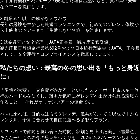
大手旅行会社HISグループの安定した経営基盤のもと、質の高い安全
なツアーを提供します。
2.創業50年以上の確かなノウハウ
長年の経験を生かした厳選プランニングで、初めてのゲレンデ体験か
ら上級者のツアーまで「失敗しない冬旅」を約束します。
3.法令遵守と安全管理（JATA正会員・観光庁長官登録）
観光庁長官登録旅行業第692号および日本旅行業協会（JATA）正会員
として、安全運行とコンプライアンスを徹底しています。
私たちの想い：最高の冬の思い出を「もっと身近
に」
「準備が大変」「交通費がかかる」といったスノーボード＆スキー旅
行のハードルをなくし、誰もが気軽にゲレンデへ出かけられる環境を
作ること——それがオリオンツアーの使命です。
バスに乗れば、目的地はもうゲレンデ。道具がなくても現地で手ぶら
レンタル。予算に合わせて自由に選べる多彩なプラン。
リフトの上で仲間と笑い合った時間、家族と見上げた美しい雪景色。
そんな一生ものの冬の思い出づくりを、2026-2027シーズンもオリオ