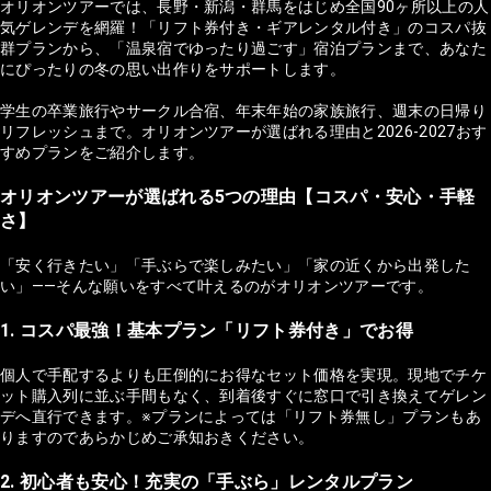
オリオンツアーでは、長野・新潟・群馬をはじめ全国90ヶ所以上の人
気ゲレンデを網羅！「リフト券付き・ギアレンタル付き」のコスパ抜
群プランから、「温泉宿でゆったり過ごす」宿泊プランまで、あなた
にぴったりの冬の思い出作りをサポートします。
学生の卒業旅行やサークル合宿、年末年始の家族旅行、週末の日帰り
リフレッシュまで。オリオンツアーが選ばれる理由と2026-2027おす
すめプランをご紹介します。
オリオンツアーが選ばれる5つの理由【コスパ・安心・手軽
さ】
「安く行きたい」「手ぶらで楽しみたい」「家の近くから出発した
い」——そんな願いをすべて叶えるのがオリオンツアーです。
1. コスパ最強！基本プラン「リフト券付き」でお得
個人で手配するよりも圧倒的にお得なセット価格を実現。現地でチケ
ット購入列に並ぶ手間もなく、到着後すぐに窓口で引き換えてゲレン
デへ直行できます。※プランによっては「リフト券無し」プランもあ
りますのであらかじめご承知おきください。
2. 初心者も安心！充実の「手ぶら」レンタルプラン