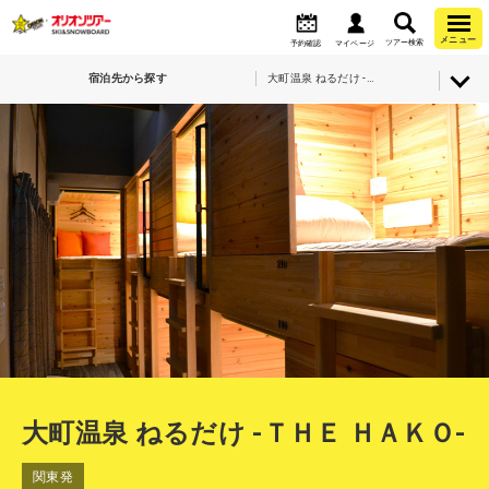
メニュー
ツアー検索
予約確認
マイページ
宿泊先から探す
大町温泉 ねるだけ -ＴＨＥ ＨＡＫＯ-
大町温泉 ねるだけ -ＴＨＥ ＨＡＫＯ-
関東発