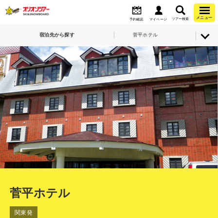
メニュー
ツアー検索
予約確認
マイページ
宿泊先から探す
菅平ホテル
菅平ホテル
関東発