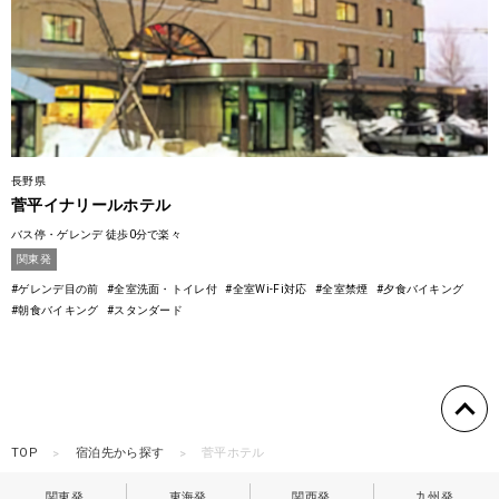
長野県
菅平イナリールホテル
バス停・ゲレンデ 徒歩0分で楽々
関東発
#ゲレンデ目の前
#全室洗面・トイレ付
#全室Wi-Fi対応
#全室禁煙
#夕食バイキング
#朝食バイキング
#スタンダード
TOP
宿泊先から探す
菅平ホテル
関東発
東海発
関西発
九州発