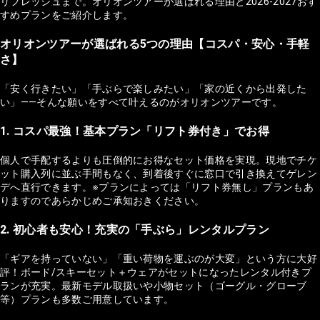
リフレッシュまで。オリオンツアーが選ばれる理由と2026-2027おす
すめプランをご紹介します。
オリオンツアーが選ばれる5つの理由【コスパ・安心・手軽
さ】
「安く行きたい」「手ぶらで楽しみたい」「家の近くから出発した
い」——そんな願いをすべて叶えるのがオリオンツアーです。
1. コスパ最強！基本プラン「リフト券付き」でお得
個人で手配するよりも圧倒的にお得なセット価格を実現。現地でチケ
ット購入列に並ぶ手間もなく、到着後すぐに窓口で引き換えてゲレン
デへ直行できます。※プランによっては「リフト券無し」プランもあ
りますのであらかじめご承知おきください。
2. 初心者も安心！充実の「手ぶら」レンタルプラン
「ギアを持っていない」「重い荷物を運ぶのが大変」という方に大好
評！ボード/スキーセット＋ウェアがセットになったレンタル付きプ
ランが充実。最新モデル取扱いや小物セット（ゴーグル・グローブ
等）プランも多数ご用意しています。