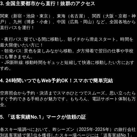
3. 全国主要都市から直行！抜群のアクセス
関東（新宿・池袋・東京）、東海（名古屋）、関西（大阪・京都・神
戸）、九州（博多・小倉）、中国（広島・岡山）など、全国各地から
直行バスを運行！
・夜行バス: 寝ている間に移動し、朝イチから滑走スタート。時間を
最大限使いたい方に！
・朝発バス: 景色を楽しみながら移動。夕方帰着で翌日の仕事や学校
にも響きません。
・JR新幹線: 移動時間をギュッと短縮して快適に移動したい方におす
すめ。
4. 24時間いつでもWeb予約OK！スマホで簡単完結
空席照会から予約・決済までスマホひとつでスムーズ。思い立ったら
すぐ予約できる手軽さが魅力です。もちろん、電話サポート体制も万
全。
5. 「送客実績No.1」マークが信頼の証
各スキー場調べにおいて、昨シーズン（2025年-2026年）の旅行会社
別送客実績で第1位を獲得したスキー場ページには「送客実績No.1」