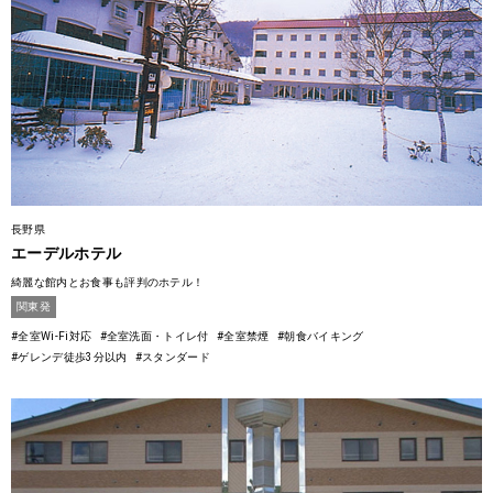
長野県
エーデルホテル
綺麗な館内とお食事も評判のホテル！
関東発
#全室Wi-Fi対応
#全室洗面・トイレ付
#全室禁煙
#朝食バイキング
#ゲレンデ徒歩3分以内
#スタンダード