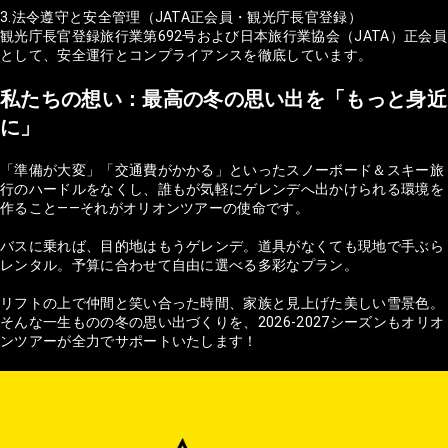
3.法令遵守と安全管理（JATA正会員・観光庁長官登録）
観光庁長官登録旅行業第692号および日本旅行業協会（JATA）正会員
として、安全運行とコンプライアンスを徹底しています。
私たちの想い：最高の冬の思い出を「もっと身近
に」
「準備が大変」「交通費がかかる」といったスノーボード＆スキー旅
行のハードルをなくし、誰もが気軽にゲレンデへ出かけられる環境を
作ること——それがオリオンツアーの使命です。
バスに乗れば、目的地はもうゲレンデ。道具がなくても現地で手ぶら
レンタル。予算に合わせて自由に選べる多彩なプラン。
リフトの上で仲間と笑い合った時間、家族と見上げた美しい雪景色。
そんな一生ものの冬の思い出づくりを、2026-2027シーズンもオリオ
ンツアーが全力でサポートいたします！