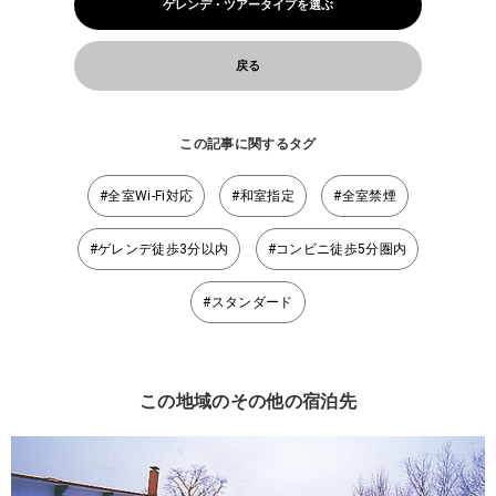
ゲレンデ・ツアータイプを選ぶ
戻る
この記事に関するタグ
#全室Wi-Fi対応
#和室指定
#全室禁煙
#ゲレンデ徒歩3分以内
#コンビニ徒歩5分圏内
#スタンダード
この地域のその他の宿泊先