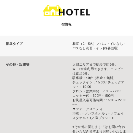
宿情報
部屋タイプ
和室（2～5名）／バストイレなし・
バスなし洗面トイレ付(要割増)
その他・設備等
太郎エリアまで徒歩で約3分。
Wi-Fi全室利用できます。コンビニ
は徒歩5分。
駐車場：40台（料金：無料）
チェックイン：15:00／チェックア
ウト：10:00
フロント営業時間：7:00～22:00
ロッカー代：300円～500円
お風呂入浴可能時間：15:00～22:00
-----
▼ツアーアメニティ
浴衣：○／バスタオル：○／フェイ
スタオル：○／歯ブラシ：○
※その他に関しましてはお問い合わ
せいただきますようお願いいたしま