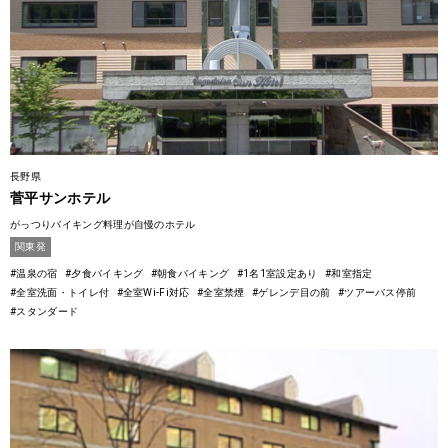
長野県
菅平サンホテル
がっつりバイキング料理が自慢のホテル
関東発
#温泉の宿
#夕食バイキング
#朝食バイキング
#1名1室設定あり
#和室指定
#全室洗面・トイレ付
#全室Wi-Fi対応
#全室禁煙
#ゲレンデ目の前
#ツアーバス停前
#スタンダード