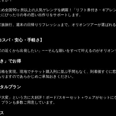
じめ全国90ヶ所以上の人気ゲレンデを網羅！「リフト券付き・ギアレ
たにぴったりの冬の思い出作りをサポートします。
族旅行、週末の日帰りリフレッシュまで。オリオンツアーが選ばれる理由
コスパ・安心・手軽さ】
家の近くから出発したい」——そんな願いをすべて叶えるのがオリオン
付き」でお得
価格を実現。現地でチケット購入列に並ぶ手間もなく、到着後すぐに窓
ありますのであらかじめご承知おきください。
ンタルプラン
が大変」という方に大好評！ボード/スキーセット＋ウェアがセットに
）プランも多数ご用意しています。
セス