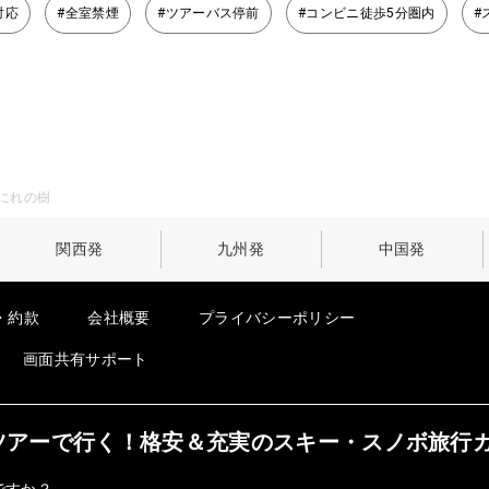
i対応
#全室禁煙
#ツアーバス停前
#コンビニ徒歩5分圏内
#
にれの樹
関西発
九州発
中国発
・約款
会社概要
プライバシーポリシー
画面共有サポート
オンツアーで行く！格安＆充実のスキー・スノボ旅行
ですか？