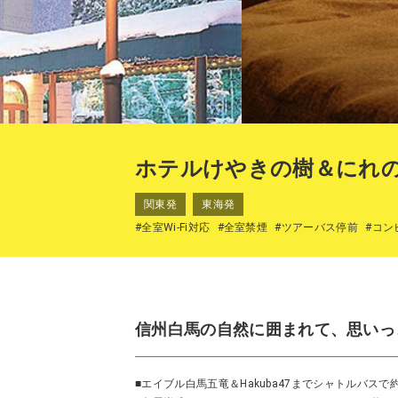
ホテルけやきの樹＆にれ
関東発
東海発
#全室Wi-Fi対応
#全室禁煙
#ツアーバス停前
#コン
信州白馬の自然に囲まれて、思いっ
■エイブル白馬五竜＆Hakuba47までシャトルバスで約