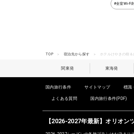
#全室Wi-F
TOP
宿泊先から探す
ホテルけやきの樹＆
関東発
東海発
国内旅行条件
サイトマップ
標識
よくある質問
国内旅行条件(PDF)
【2026-2027年最新】オリ
2026-2027シーズンの冬旅プランはお決まり