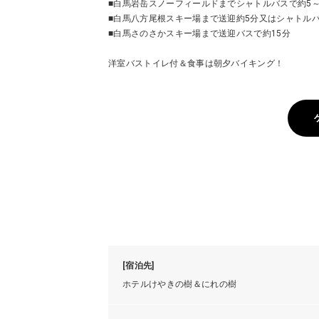
■白馬岩岳スノーフィールドまでシャトルバスで約5～
■白馬八方尾根スキー場まで送迎約5分又はシャトルバ
■白馬さのさかスキー場まで送迎バスで約15分
洋室バストイレ付＆食事は朝夕バイキング！
[宿泊先]
ホテルけやきの樹＆にれの樹