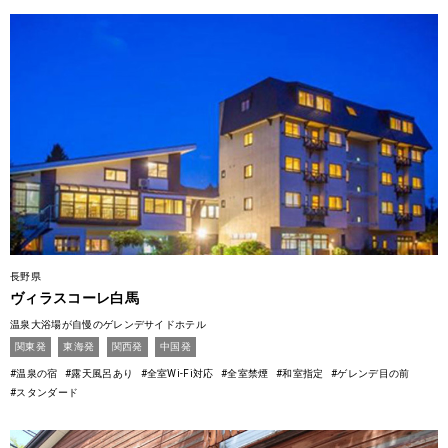
長野県
ヴィラスコーレ白馬
温泉大浴場が自慢のゲレンデサイドホテル
関東発
東海発
関西発
中国発
#温泉の宿
#露天風呂あり
#全室Wi-Fi対応
#全室禁煙
#和室指定
#ゲレンデ目の前
#スタンダード