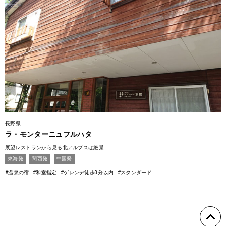
長野県
ラ・モンターニュフルハタ
展望レストランから見る北アルプスは絶景
東海発
関西発
中国発
#温泉の宿
#和室指定
#ゲレンデ徒歩3分以内
#スタンダード