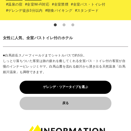
#温泉の宿
#全室Wi-Fi対応
#全室禁煙
#全室バス・トイレ付
#ゲレンデ徒歩3分以内
#朝食バイキング
#スタンダード
女性に人気、全室バストイレ付のホテル
■白馬岩岳スノーフィールドまでシャトルバスで約5分。
しっとり落ちついた客室は旅の疲れを癒してくれる全室バス・トイレ付の客室が自
慢のインナービレッジミヤマ。白馬山麓を流れる姫川から湧き出る天然温泉「白馬
姫川温泉」も満喫できます。
ゲレンデ・ツアータイプを選ぶ
戻る