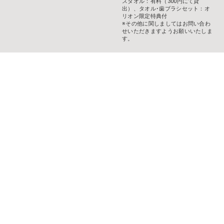
スタオル：有料（300円にて貸
出）、タオル･歯ブラシセット：オ
リオン限定特典付
※その他に関しましてはお問い合わ
せいただきますようお願いいたしま
す。