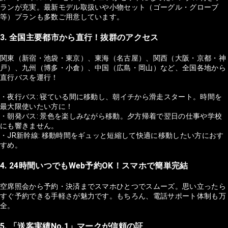
ランが充実。最新モデル取扱いや小物セット（ゴーグル・グローブ
等）プランも多数ご用意しています。
3. 全国主要都市から直行！抜群のアクセス
関東（新宿・池袋・東京）、東海（名古屋）、関西（大阪・京都・神
戸）、九州（博多・小倉）、中国（広島・岡山）など、全国各地から
直行バスを運行！
・夜行バス: 寝ている間に移動し、朝イチから滑走スタート。時間を
最大限使いたい方に！
・朝発バス: 景色を楽しみながら移動。夕方帰着で翌日の仕事や学校
にも響きません。
・JR新幹線: 移動時間をギュッと短縮して快適に移動したい方におす
すめ。
4. 24時間いつでもWeb予約OK！スマホで簡単完結
空席照会から予約・決済までスマホひとつでスムーズ。思い立ったら
すぐ予約できる手軽さが魅力です。もちろん、電話サポート体制も万
全。
5. 「送客実績No.1」マークが信頼の証