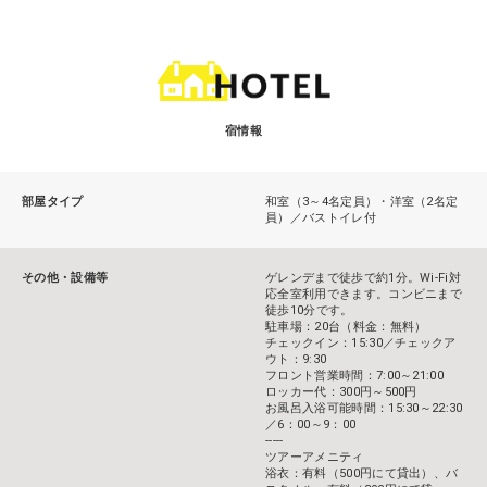
宿情報
部屋タイプ
和室（3～4名定員）・洋室（2名定
員）／バストイレ付
その他・設備等
ゲレンデまで徒歩で約1分。Wi-Fi対
応全室利用できます。コンビニまで
徒歩10分です。
駐車場：20台（料金：無料）
チェックイン：15:30／チェックア
ウト：9:30
フロント営業時間：7:00～21:00
ロッカー代：300円～500円
お風呂入浴可能時間：15:30～22:30
／6：00～9：00
-----
ツアーアメニティ
浴衣：有料（500円にて貸出）、バ