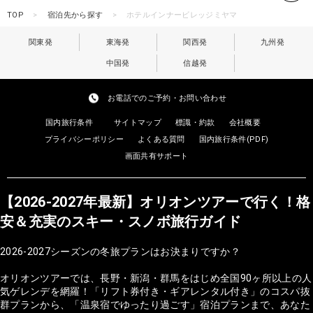
TOP
宿泊先から探す
ホテルインナービレッジミヤマ
関東発
東海発
関西発
九州発
中国発
信越発
お電話でのご予約・お問い合わせ
国内旅行条件
サイトマップ
標識・約款
会社概要
プライバシーポリシー
よくある質問
国内旅行条件(PDF)
画面共有サポート
【2026-2027年最新】オリオンツアーで行く！格
安＆充実のスキー・スノボ旅行ガイド
2026-2027シーズンの冬旅プランはお決まりですか？
オリオンツアーでは、長野・新潟・群馬をはじめ全国90ヶ所以上の人
気ゲレンデを網羅！「リフト券付き・ギアレンタル付き」のコスパ抜
群プランから、「温泉宿でゆったり過ごす」宿泊プランまで、あなた