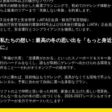
2.創業50年以上の確かなノウハウ
長年の経験を生かした厳選プランニングで、初めてのゲレンデ体験か
ら上級者のツアーまで「失敗しない冬旅」を約束します。
3.法令遵守と安全管理（JATA正会員・観光庁長官登録）
観光庁長官登録旅行業第692号および日本旅行業協会（JATA）正会員
として、安全運行とコンプライアンスを徹底しています。
私たちの想い：最高の冬の思い出を「もっと身近
に」
「準備が大変」「交通費がかかる」といったスノーボード＆スキー旅
行のハードルをなくし、誰もが気軽にゲレンデへ出かけられる環境を
作ること——それがオリオンツアーの使命です。
バスに乗れば、目的地はもうゲレンデ。道具がなくても現地で手ぶら
レンタル。予算に合わせて自由に選べる多彩なプラン。
リフトの上で仲間と笑い合った時間、家族と見上げた美しい雪景色。
そんな一生ものの冬の思い出づくりを、2026-2027シーズンもオリオ
ンツアーが全力でサポートいたします！