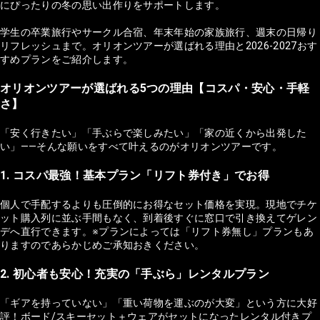
にぴったりの冬の思い出作りをサポートします。
学生の卒業旅行やサークル合宿、年末年始の家族旅行、週末の日帰り
リフレッシュまで。オリオンツアーが選ばれる理由と2026-2027おす
すめプランをご紹介します。
オリオンツアーが選ばれる5つの理由【コスパ・安心・手軽
さ】
「安く行きたい」「手ぶらで楽しみたい」「家の近くから出発した
い」——そんな願いをすべて叶えるのがオリオンツアーです。
1. コスパ最強！基本プラン「リフト券付き」でお得
個人で手配するよりも圧倒的にお得なセット価格を実現。現地でチケ
ット購入列に並ぶ手間もなく、到着後すぐに窓口で引き換えてゲレン
デへ直行できます。※プランによっては「リフト券無し」プランもあ
りますのであらかじめご承知おきください。
2. 初心者も安心！充実の「手ぶら」レンタルプラン
「ギアを持っていない」「重い荷物を運ぶのが大変」という方に大好
評！ボード/スキーセット＋ウェアがセットになったレンタル付きプ